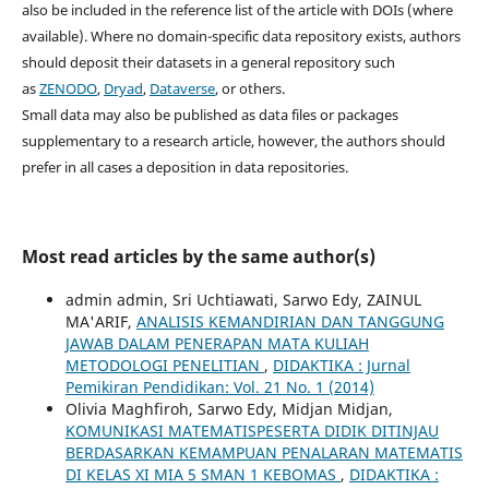
also be included in the reference list of the article with DOIs (where
available). Where no domain-specific data repository exists, authors
should deposit their datasets in a general repository such
as
ZENODO
,
Dryad
,
Dataverse
, or others.
Small data may also be published as data files or packages
supplementary to a research article, however, the authors should
prefer in all cases a deposition in data repositories.
Most read articles by the same author(s)
admin admin, Sri Uchtiawati, Sarwo Edy, ZAINUL
MA'ARIF,
ANALISIS KEMANDIRIAN DAN TANGGUNG
JAWAB DALAM PENERAPAN MATA KULIAH
METODOLOGI PENELITIAN
,
DIDAKTIKA : Jurnal
Pemikiran Pendidikan: Vol. 21 No. 1 (2014)
Olivia Maghfiroh, Sarwo Edy, Midjan Midjan,
KOMUNIKASI MATEMATISPESERTA DIDIK DITINJAU
BERDASARKAN KEMAMPUAN PENALARAN MATEMATIS
DI KELAS XI MIA 5 SMAN 1 KEBOMAS
,
DIDAKTIKA :