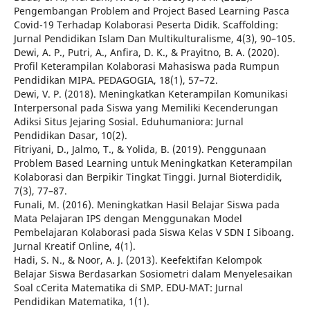
Pengembangan Problem and Project Based Learning Pasca
Covid-19 Terhadap Kolaborasi Peserta Didik. Scaffolding:
Jurnal Pendidikan Islam Dan Multikulturalisme, 4(3), 90–105.
Dewi, A. P., Putri, A., Anfira, D. K., & Prayitno, B. A. (2020).
Profil Keterampilan Kolaborasi Mahasiswa pada Rumpun
Pendidikan MIPA. PEDAGOGIA, 18(1), 57–72.
Dewi, V. P. (2018). Meningkatkan Keterampilan Komunikasi
Interpersonal pada Siswa yang Memiliki Kecenderungan
Adiksi Situs Jejaring Sosial. Eduhumaniora: Jurnal
Pendidikan Dasar, 10(2).
Fitriyani, D., Jalmo, T., & Yolida, B. (2019). Penggunaan
Problem Based Learning untuk Meningkatkan Keterampilan
Kolaborasi dan Berpikir Tingkat Tinggi. Jurnal Bioterdidik,
7(3), 77–87.
Funali, M. (2016). Meningkatkan Hasil Belajar Siswa pada
Mata Pelajaran IPS dengan Menggunakan Model
Pembelajaran Kolaborasi pada Siswa Kelas V SDN I Siboang.
Jurnal Kreatif Online, 4(1).
Hadi, S. N., & Noor, A. J. (2013). Keefektifan Kelompok
Belajar Siswa Berdasarkan Sosiometri dalam Menyelesaikan
Soal cCerita Matematika di SMP. EDU-MAT: Jurnal
Pendidikan Matematika, 1(1).