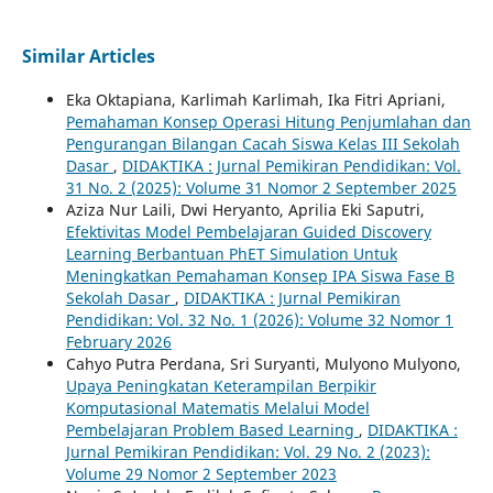
Similar Articles
Eka Oktapiana, Karlimah Karlimah, Ika Fitri Apriani,
Pemahaman Konsep Operasi Hitung Penjumlahan dan
Pengurangan Bilangan Cacah Siswa Kelas III Sekolah
Dasar
,
DIDAKTIKA : Jurnal Pemikiran Pendidikan: Vol.
31 No. 2 (2025): Volume 31 Nomor 2 September 2025
Aziza Nur Laili, Dwi Heryanto, Aprilia Eki Saputri,
Efektivitas Model Pembelajaran Guided Discovery
Learning Berbantuan PhET Simulation Untuk
Meningkatkan Pemahaman Konsep IPA Siswa Fase B
Sekolah Dasar
,
DIDAKTIKA : Jurnal Pemikiran
Pendidikan: Vol. 32 No. 1 (2026): Volume 32 Nomor 1
February 2026
Cahyo Putra Perdana, Sri Suryanti, Mulyono Mulyono,
Upaya Peningkatan Keterampilan Berpikir
Komputasional Matematis Melalui Model
Pembelajaran Problem Based Learning
,
DIDAKTIKA :
Jurnal Pemikiran Pendidikan: Vol. 29 No. 2 (2023):
Volume 29 Nomor 2 September 2023