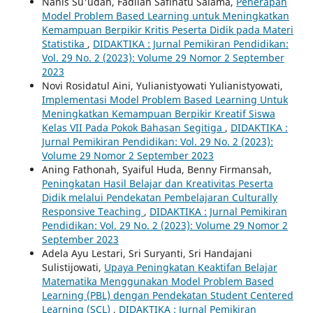
Nanis Su'udah, Fadilah Safinatu Salama,
Penerapan
Model Problem Based Learning untuk Meningkatkan
Kemampuan Berpikir Kritis Peserta Didik pada Materi
Statistika
,
DIDAKTIKA : Jurnal Pemikiran Pendidikan:
Vol. 29 No. 2 (2023): Volume 29 Nomor 2 September
2023
Novi Rosidatul Aini, Yulianistyowati Yulianistyowati,
Implementasi Model Problem Based Learning Untuk
Meningkatkan Kemampuan Berpikir Kreatif Siswa
Kelas VII Pada Pokok Bahasan Segitiga
,
DIDAKTIKA :
Jurnal Pemikiran Pendidikan: Vol. 29 No. 2 (2023):
Volume 29 Nomor 2 September 2023
Aning Fathonah, Syaiful Huda, Benny Firmansah,
Peningkatan Hasil Belajar dan Kreativitas Peserta
Didik melalui Pendekatan Pembelajaran Culturally
Responsive Teaching
,
DIDAKTIKA : Jurnal Pemikiran
Pendidikan: Vol. 29 No. 2 (2023): Volume 29 Nomor 2
September 2023
Adela Ayu Lestari, Sri Suryanti, Sri Handajani
Sulistijowati,
Upaya Peningkatan Keaktifan Belajar
Matematika Menggunakan Model Problem Based
Learning (PBL) dengan Pendekatan Student Centered
Learning (SCL)
,
DIDAKTIKA : Jurnal Pemikiran