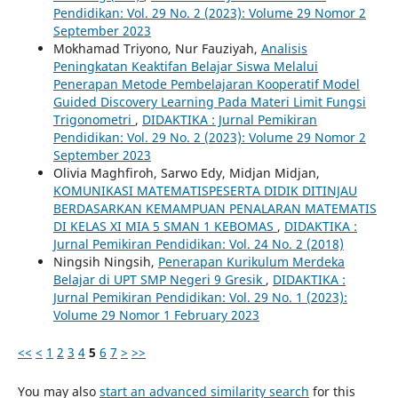
Pendidikan: Vol. 29 No. 2 (2023): Volume 29 Nomor 2
September 2023
Mokhamad Triyono, Nur Fauziyah,
Analisis
Peningkatan Keaktifan Belajar Siswa Melalui
Penerapan Metode Pembelajaran Kooperatif Model
Guided Discovery Learning Pada Materi Limit Fungsi
Trigonometri
,
DIDAKTIKA : Jurnal Pemikiran
Pendidikan: Vol. 29 No. 2 (2023): Volume 29 Nomor 2
September 2023
Olivia Maghfiroh, Sarwo Edy, Midjan Midjan,
KOMUNIKASI MATEMATISPESERTA DIDIK DITINJAU
BERDASARKAN KEMAMPUAN PENALARAN MATEMATIS
DI KELAS XI MIA 5 SMAN 1 KEBOMAS
,
DIDAKTIKA :
Jurnal Pemikiran Pendidikan: Vol. 24 No. 2 (2018)
Ningsih Ningsih,
Penerapan Kurikulum Merdeka
Belajar di UPT SMP Negeri 9 Gresik
,
DIDAKTIKA :
Jurnal Pemikiran Pendidikan: Vol. 29 No. 1 (2023):
Volume 29 Nomor 1 February 2023
<<
<
1
2
3
4
5
6
7
>
>>
You may also
start an advanced similarity search
for this