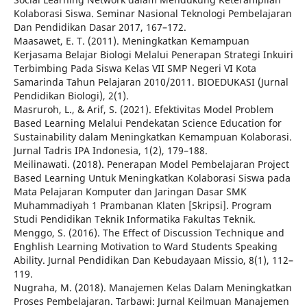
Kolaborasi Siswa. Seminar Nasional Teknologi Pembelajaran
Dan Pendidikan Dasar 2017, 167–172.
Maasawet, E. T. (2011). Meningkatkan Kemampuan
Kerjasama Belajar Biologi Melalui Penerapan Strategi Inkuiri
Terbimbing Pada Siswa Kelas VII SMP Negeri VI Kota
Samarinda Tahun Pelajaran 2010/2011. BIOEDUKASI (Jurnal
Pendidikan Biologi), 2(1).
Masruroh, L., & Arif, S. (2021). Efektivitas Model Problem
Based Learning Melalui Pendekatan Science Education for
Sustainability dalam Meningkatkan Kemampuan Kolaborasi.
Jurnal Tadris IPA Indonesia, 1(2), 179–188.
Meilinawati. (2018). Penerapan Model Pembelajaran Project
Based Learning Untuk Meningkatkan Kolaborasi Siswa pada
Mata Pelajaran Komputer dan Jaringan Dasar SMK
Muhammadiyah 1 Prambanan Klaten [Skripsi]. Program
Studi Pendidikan Teknik Informatika Fakultas Teknik.
Menggo, S. (2016). The Effect of Discussion Technique and
Enghlish Learning Motivation to Ward Students Speaking
Ability. Jurnal Pendidikan Dan Kebudayaan Missio, 8(1), 112–
119.
Nugraha, M. (2018). Manajemen Kelas Dalam Meningkatkan
Proses Pembelajaran. Tarbawi: Jurnal Keilmuan Manajemen