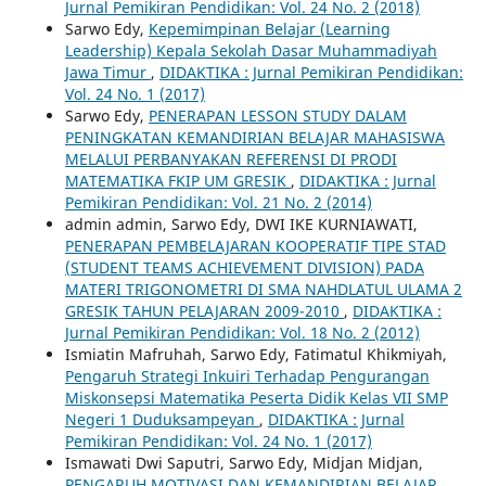
Jurnal Pemikiran Pendidikan: Vol. 24 No. 2 (2018)
Sarwo Edy,
Kepemimpinan Belajar (Learning
Leadership) Kepala Sekolah Dasar Muhammadiyah
Jawa Timur
,
DIDAKTIKA : Jurnal Pemikiran Pendidikan:
Vol. 24 No. 1 (2017)
Sarwo Edy,
PENERAPAN LESSON STUDY DALAM
PENINGKATAN KEMANDIRIAN BELAJAR MAHASISWA
MELALUI PERBANYAKAN REFERENSI DI PRODI
MATEMATIKA FKIP UM GRESIK
,
DIDAKTIKA : Jurnal
Pemikiran Pendidikan: Vol. 21 No. 2 (2014)
admin admin, Sarwo Edy, DWI IKE KURNIAWATI,
PENERAPAN PEMBELAJARAN KOOPERATIF TIPE STAD
(STUDENT TEAMS ACHIEVEMENT DIVISION) PADA
MATERI TRIGONOMETRI DI SMA NAHDLATUL ULAMA 2
GRESIK TAHUN PELAJARAN 2009-2010
,
DIDAKTIKA :
Jurnal Pemikiran Pendidikan: Vol. 18 No. 2 (2012)
Ismiatin Mafruhah, Sarwo Edy, Fatimatul Khikmiyah,
Pengaruh Strategi Inkuiri Terhadap Pengurangan
Miskonsepsi Matematika Peserta Didik Kelas VII SMP
Negeri 1 Duduksampeyan
,
DIDAKTIKA : Jurnal
Pemikiran Pendidikan: Vol. 24 No. 1 (2017)
Ismawati Dwi Saputri, Sarwo Edy, Midjan Midjan,
PENGARUH MOTIVASI DAN KEMANDIRIAN BELAJAR