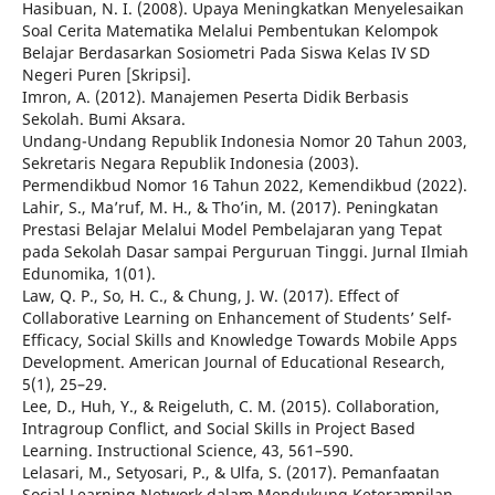
Hasibuan, N. I. (2008). Upaya Meningkatkan Menyelesaikan
Soal Cerita Matematika Melalui Pembentukan Kelompok
Belajar Berdasarkan Sosiometri Pada Siswa Kelas IV SD
Negeri Puren [Skripsi].
Imron, A. (2012). Manajemen Peserta Didik Berbasis
Sekolah. Bumi Aksara.
Undang-Undang Republik Indonesia Nomor 20 Tahun 2003,
Sekretaris Negara Republik Indonesia (2003).
Permendikbud Nomor 16 Tahun 2022, Kemendikbud (2022).
Lahir, S., Ma’ruf, M. H., & Tho’in, M. (2017). Peningkatan
Prestasi Belajar Melalui Model Pembelajaran yang Tepat
pada Sekolah Dasar sampai Perguruan Tinggi. Jurnal Ilmiah
Edunomika, 1(01).
Law, Q. P., So, H. C., & Chung, J. W. (2017). Effect of
Collaborative Learning on Enhancement of Students’ Self-
Efficacy, Social Skills and Knowledge Towards Mobile Apps
Development. American Journal of Educational Research,
5(1), 25–29.
Lee, D., Huh, Y., & Reigeluth, C. M. (2015). Collaboration,
Intragroup Conflict, and Social Skills in Project Based
Learning. Instructional Science, 43, 561–590.
Lelasari, M., Setyosari, P., & Ulfa, S. (2017). Pemanfaatan
Social Learning Network dalam Mendukung Keterampilan