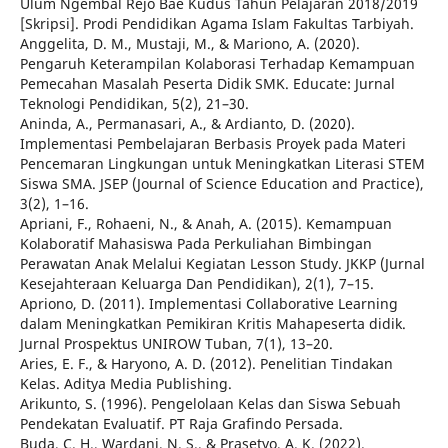
Ulum Ngembal Rejo Bae Kudus Tahun Pelajaran 2018/2019
[Skripsi]. Prodi Pendidikan Agama Islam Fakultas Tarbiyah.
Anggelita, D. M., Mustaji, M., & Mariono, A. (2020).
Pengaruh Keterampilan Kolaborasi Terhadap Kemampuan
Pemecahan Masalah Peserta Didik SMK. Educate: Jurnal
Teknologi Pendidikan, 5(2), 21–30.
Aninda, A., Permanasari, A., & Ardianto, D. (2020).
Implementasi Pembelajaran Berbasis Proyek pada Materi
Pencemaran Lingkungan untuk Meningkatkan Literasi STEM
Siswa SMA. JSEP (Journal of Science Education and Practice),
3(2), 1–16.
Apriani, F., Rohaeni, N., & Anah, A. (2015). Kemampuan
Kolaboratif Mahasiswa Pada Perkuliahan Bimbingan
Perawatan Anak Melalui Kegiatan Lesson Study. JKKP (Jurnal
Kesejahteraan Keluarga Dan Pendidikan), 2(1), 7–15.
Apriono, D. (2011). Implementasi Collaborative Learning
dalam Meningkatkan Pemikiran Kritis Mahapeserta didik.
Jurnal Prospektus UNIROW Tuban, 7(1), 13–20.
Aries, E. F., & Haryono, A. D. (2012). Penelitian Tindakan
Kelas. Aditya Media Publishing.
Arikunto, S. (1996). Pengelolaan Kelas dan Siswa Sebuah
Pendekatan Evaluatif. PT Raja Grafindo Persada.
Buda, C. H., Wardani, N. S., & Prasetyo, A. K. (2022).