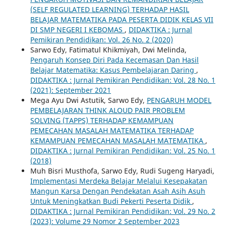
(SELF REGULATED LEARNING) TERHADAP HASIL
BELAJAR MATEMATIKA PADA PESERTA DIDIK KELAS VII
DI SMP NEGERI I KEBOMAS
,
DIDAKTIKA : Jurnal
Pemikiran Pendidikan: Vol. 26 No. 2 (2020)
Sarwo Edy, Fatimatul Khikmiyah, Dwi Melinda,
Pengaruh Konsep Diri Pada Kecemasan Dan Hasil
Belajar Matematika: Kasus Pembelajaran Daring
,
DIDAKTIKA : Jurnal Pemikiran Pendidikan: Vol. 28 No. 1
(2021): September 2021
Mega Ayu Dwi Astutik, Sarwo Edy,
PENGARUH MODEL
PEMBELAJARAN THINK ALOUD PAIR PROBLEM
SOLVING (TAPPS) TERHADAP KEMAMPUAN
PEMECAHAN MASALAH MATEMATIKA TERHADAP
KEMAMPUAN PEMECAHAN MASALAH MATEMATIKA
,
DIDAKTIKA : Jurnal Pemikiran Pendidikan: Vol. 25 No. 1
(2018)
Muh Bisri Musthofa, Sarwo Edy, Rudi Sugeng Haryadi,
Implementasi Merdeka Belajar Melalui Kesepakatan
Mangun Karsa Dengan Pendekatan Asah Asih Asuh
Untuk Meningkatkan Budi Pekerti Peserta Didik
,
DIDAKTIKA : Jurnal Pemikiran Pendidikan: Vol. 29 No. 2
(2023): Volume 29 Nomor 2 September 2023