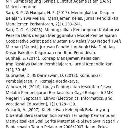
N 1 Sumberagung [Skripsi]. Intitut Agama Islam (IAIN)
Metro Lampung.
Sari, B. P., & Hadijah, H. S. (2017). Meningkatkan Disiplin
Belajar Siswa Melalui Manajemen Kelas. Jurnal Pendidikan
Manajemen Perkantoran, 2(2), 233–241.
Sari, C. O. Y. (2023). Meningkatkan Kemampuan Kolaborasi
Peserta Didik dengan Menggunakan Model Pembelajaran
Cooperative Script pada Muatan IPS Kelas V SD Negeri 134/I
Merbau [Skripsi]. Jurusan Pendidikan Anak Usia Dini dan
Dasar Fakultas Keguruan dan Ilmu Pendidikan.
Sunhaji, S. (2014). Konsep Manajemen Kelas dan
Implikasinya Dalam Pembelajaran. Jurnal Kependidikan,
2(2), 30–46.
Supriadie, D., & Darmawan, D. (2012). Komunikasi
Pembelajaran. PT Remaja Rosdakarya.
Wibowo, N. (2016). Upaya Peningkatan Keaktifan Siswa
Melalui Pembelajaran Berdasarkan Gaya Belajar di SMK
Negeri 1 Saptosari. Elinvo (Electronics, Informatics, and
Vocational Education), 1(2), 128–139.
Yulianti, A. (2007). Keefektivan Kelompok Belajar yang
Dibentuk Berdasarkan Sosiometri Terhadap Kemampuan
Menyelesaikan Soal Cerita Matematika Siswa SMP Negeri 7
Banjarmasin Tahun Pelajaran 2006/2007 dalam Pokok