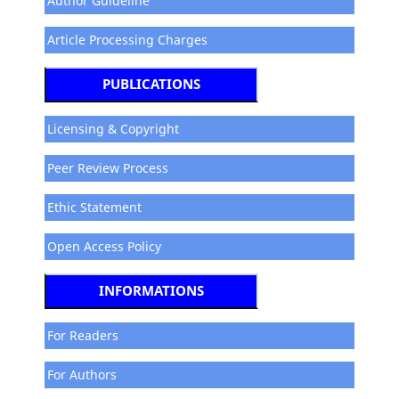
Author Guideline
Article Processing Charges
PUBLICATIONS
Licensing & Copyright
Peer Review Process
Ethic Statement
Open Access Policy
INFORMATIONS
For Readers
For Authors