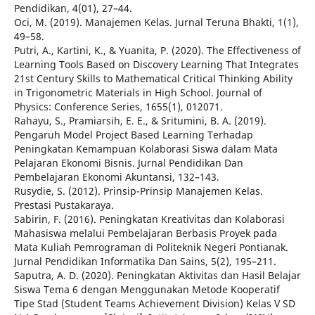
Pendidikan, 4(01), 27–44.
Oci, M. (2019). Manajemen Kelas. Jurnal Teruna Bhakti, 1(1),
49–58.
Putri, A., Kartini, K., & Yuanita, P. (2020). The Effectiveness of
Learning Tools Based on Discovery Learning That Integrates
21st Century Skills to Mathematical Critical Thinking Ability
in Trigonometric Materials in High School. Journal of
Physics: Conference Series, 1655(1), 012071.
Rahayu, S., Pramiarsih, E. E., & Sritumini, B. A. (2019).
Pengaruh Model Project Based Learning Terhadap
Peningkatan Kemampuan Kolaborasi Siswa dalam Mata
Pelajaran Ekonomi Bisnis. Jurnal Pendidikan Dan
Pembelajaran Ekonomi Akuntansi, 132–143.
Rusydie, S. (2012). Prinsip-Prinsip Manajemen Kelas.
Prestasi Pustakaraya.
Sabirin, F. (2016). Peningkatan Kreativitas dan Kolaborasi
Mahasiswa melalui Pembelajaran Berbasis Proyek pada
Mata Kuliah Pemrograman di Politeknik Negeri Pontianak.
Jurnal Pendidikan Informatika Dan Sains, 5(2), 195–211.
Saputra, A. D. (2020). Peningkatan Aktivitas dan Hasil Belajar
Siswa Tema 6 dengan Menggunakan Metode Kooperatif
Tipe Stad (Student Teams Achievement Division) Kelas V SD