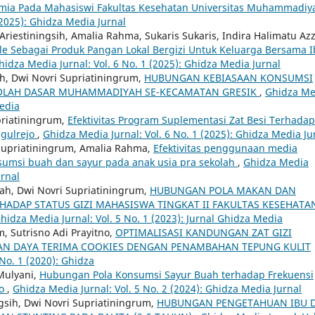
mia Pada Mahasiswi Fakultas Kesehatan Universitas Muhammadiy
(2025): Ghidza Media Jurnal
Ariestiningsih, Amalia Rahma, Sukaris Sukaris, Indira Halimatu Az
e Sebagai Produk Pangan Lokal Bergizi Untuk Keluarga Bersama 
hidza Media Jurnal: Vol. 6 No. 1 (2025): Ghidza Media Jurnal
ah, Dwi Novri Supriatiningrum,
HUBUNGAN KEBIASAAN KONSUMSI
KOLAH DASAR MUHAMMADIYAH SE-KECAMATAN GRESIK
,
Ghidza Me
Media
priatiningrum,
Efektivitas Program Suplementasi Zat Besi Terhadap
ggulrejo
,
Ghidza Media Jurnal: Vol. 6 No. 1 (2025): Ghidza Media Ju
 Supriatiningrum, Amalia Rahma,
Efektivitas penggunaan media
sumsi buah dan sayur pada anak usia pra sekolah
,
Ghidza Media
urnal
hah, Dwi Novri Supriatiningrum,
HUBUNGAN POLA MAKAN DAN
HADAP STATUS GIZI MAHASISWA TINGKAT II FAKULTAS KESEHATA
hidza Media Jurnal: Vol. 5 No. 1 (2023): Jurnal Ghidza Media
m, Sutrisno Adi Prayitno,
OPTIMALISASI KANDUNGAN ZAT GIZI
at) DAN DAYA TERIMA COOKIES DENGAN PENAMBAHAN TEPUNG KULIT
 No. 1 (2020): Ghidza
Mulyani,
Hubungan Pola Konsumsi Sayur Buah terhadap Frekuensi
to
,
Ghidza Media Jurnal: Vol. 5 No. 2 (2024): Ghidza Media Jurnal
ngsih, Dwi Novri Supriatiningrum,
HUBUNGAN PENGETAHUAN IBU 