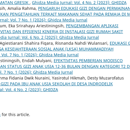
AMATAN GRESIK
,
Ghidza Media Jurnal: Vol. 4 No. 2 (2023): GHIDZA
gsih, Amalia Rahma,
PENGARUH EDUKASI GIZI DENGAN PERMAINA
KAN PENGETAHUAN TERKAIT MAKANAN SEHAT PADA REMAJA DI 
nal: Vol. 7 No. 1 (2026): Ghidza Media Jurnal
rum, Eka Srirahayu Ariestiningsih,
PENGEMBANGAN APLIKASI
TAS DAN EFISIENSI KINERJA DI INSTALASI GIZI RUMAH SAKIT
ia Jurnal: Vol. 6 No. 2 (2025): Ghidza Media Jurnal
, Agiestiarani Shahira Fiqara, Risnanda Nahdi Wulansari,
EDUKASI G
GA KESEJAHTERAAN SOSIAL ANAK (LKSA) MUHAMMADIYAH
 Vol. 7 No. 1 (2026): Ghidza Media Jurnal
estiningsih, Endah Mulyani,
EFEKTIVITAS PEMBERIAN MODISCO
N STATUS GIZI ANAK USIA 12-36 BULAN DENGAN KATEGORI T2 D
l. 7 No. 1 (2026): Ghidza Media Jurnal
ma Fidania Dwik Nuraini, Yasirotul Hikmah, Desty Muzarofatus
IZI PADA IBU ANAK USIA SEKOLAH DI DESA INDRODELIK
l: Vol. 4 No. 2 (2023): GHIDZA
h
for this article.