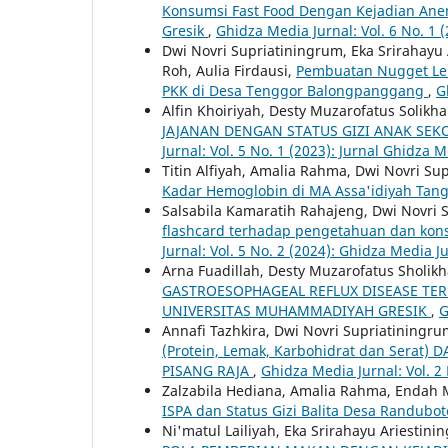
Konsumsi Fast Food Dengan Kejadian Ane
Gresik
,
Ghidza Media Jurnal: Vol. 6 No. 1 
Dwi Novri Supriatiningrum, Eka Srirahayu 
Roh, Aulia Firdausi,
Pembuatan Nugget Lel
PKK di Desa Tenggor Balongpanggang
,
G
Alfin Khoiriyah, Desty Muzarofatus Solikh
JAJANAN DENGAN STATUS GIZI ANAK SE
Jurnal: Vol. 5 No. 1 (2023): Jurnal Ghidza 
Titin Alfiyah, Amalia Rahma, Dwi Novri Su
Kadar Hemoglobin di MA Assa'idiyah Tan
Salsabila Kamaratih Rahajeng, Dwi Novri
flashcard terhadap pengetahuan dan kon
Jurnal: Vol. 5 No. 2 (2024): Ghidza Media J
Arna Fuadillah, Desty Muzarofatus Sholik
GASTROESOPHAGEAL REFLUX DISEASE TER
UNIVERSITAS MUHAMMADIYAH GRESIK
,
G
Annafi Tazhkira, Dwi Novri Supriatiningru
(Protein, Lemak, Karbohidrat dan Ser
PISANG RAJA
,
Ghidza Media Jurnal: Vol. 2
Zalzabila Hediana, Amalia Rahma, Endah 
ISPA dan Status Gizi Balita Desa Randubo
Ni'matul Lailiyah, Eka Srirahayu Ariestini