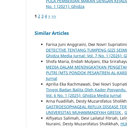
POLA PEMBERIAN MAKAN DENGAN KEJADIA
No. 1 (2021): Ghidza
1
2
3
4
>
>>
Similar Articles
Farisa Juni Anggraini, Dwi Novri Supriat
DETECTIVE TENTANG TUMPENG GIZI SEI
Ghidza Media Jurnal: Vol. 7 No. 1 (2026): 
Shofa Maria, Endah Mulyani, Eka Srirahayu
MEDIA DALAM MENINGKATKAN PENGETAH
PUTRI (MTS PONDOK PESANTREN AL-KARI
Jurnal
Aprilia Eka Rachmawati, Dwi Novri Supriat
Tinggi Badan Balita Oleh Kader Posyan
Vol. 6 No. 1 (2025): Ghidza Media Jurnal
Arna Fuadillah, Desty Muzarofatus Sholik
GASTROESOPHAGEAL REFLUX DISEASE TER
UNIVERSITAS MUHAMMADIYAH GRESIK
,
G
Alfiyatus Salimah, Devi Lailatul Fitriah, L
Nuraini, Desty Muzarofatus Sholikhah,
HU