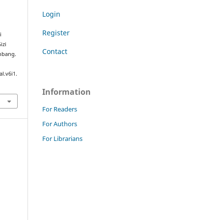
Login
Register
i
izi
Contact
hbang.
l.v6i1.
Information
For Readers
For Authors
For Librarians