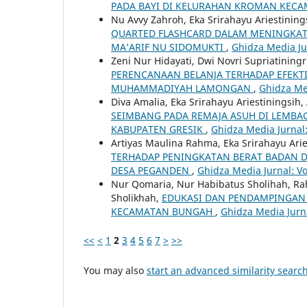
PADA BAYI DI KELURAHAN KROMAN KEC
Nu Avvy Zahroh, Eka Srirahayu Ariestinin
QUARTED FLASHCARD DALAM MENINGKAT
MA’ARIF NU SIDOMUKTI
,
Ghidza Media Jur
Zeni Nur Hidayati, Dwi Novri Supriatining
PERENCANAAN BELANJA TERHADAP EFEKTIVI
MUHAMMADIYAH LAMONGAN
,
Ghidza Med
Diva Amalia, Eka Srirahayu Ariestiningsih
SEIMBANG PADA REMAJA ASUH DI LEMBA
KABUPATEN GRESIK
,
Ghidza Media Jurnal:
Artiyas Maulina Rahma, Eka Srirahayu Ari
TERHADAP PENINGKATAN BERAT BADAN DA
DESA PEGANDEN
,
Ghidza Media Jurnal: Vo
Nur Qomaria, Nur Habibatus Sholihah, Rah
Sholikhah,
EDUKASI DAN PENDAMPINGAN G
KECAMATAN BUNGAH
,
Ghidza Media Jurna
<<
<
1
2
3
4
5
6
7
>
>>
You may also
start an advanced similarity searc