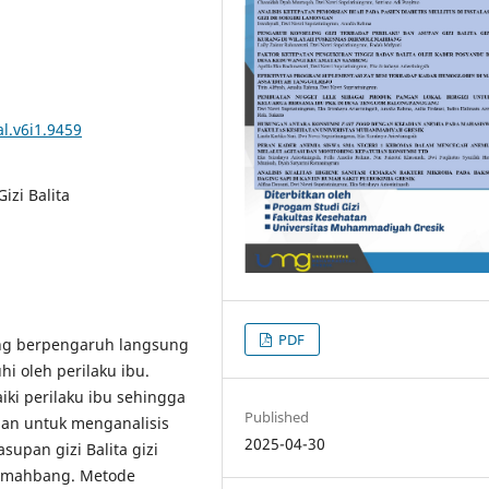
l.v6i1.9459
izi Balita
PDF
ang berpengaruh langsung
hi oleh perilaku ibu.
ki perilaku ibu sehingga
Published
tian untuk menganalisis
2025-04-30
supan gizi Balita gizi
lemahbang. Metode