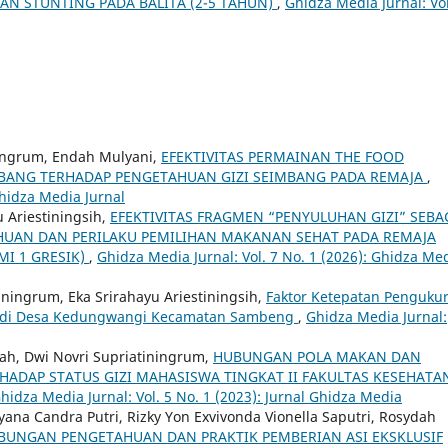
N STUNTING PADA BALITA (2-5 TAHUN)
,
Ghidza Media Jurnal: Vol
iningrum, Endah Mulyani,
EFEKTIVITAS PERMAINAN THE FOOD
MBANG TERHADAP PENGETAHUAN GIZI SEIMBANG PADA REMAJA
,
Ghidza Media Jurnal
 Ariestiningsih,
EFEKTIVITAS FRAGMEN “PENYULUHAN GIZI” SEBA
UAN DAN PERILAKU PEMILIHAN MAKANAN SEHAT PADA REMAJA
MI 1 GRESIK)
,
Ghidza Media Jurnal: Vol. 7 No. 1 (2026): Ghidza Me
iningrum, Eka Srirahayu Ariestiningsih,
Faktor Ketepatan Penguku
du di Desa Kedungwangi Kecamatan Sambeng
,
Ghidza Media Jurnal:
hah, Dwi Novri Supriatiningrum,
HUBUNGAN POLA MAKAN DAN
HADAP STATUS GIZI MAHASISWA TINGKAT II FAKULTAS KESEHATA
hidza Media Jurnal: Vol. 5 No. 1 (2023): Jurnal Ghidza Media
eliyana Candra Putri, Rizky Yon Exvivonda Vionella Saputri, Rosydah
BUNGAN PENGETAHUAN DAN PRAKTIK PEMBERIAN ASI EKSKLUSIF