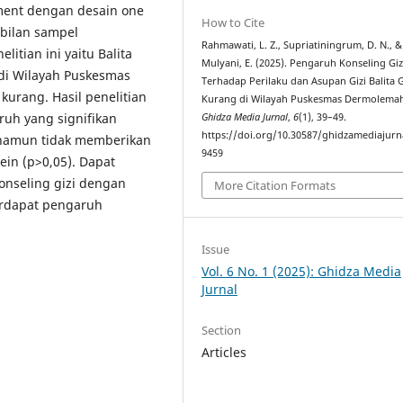
iment dengan desain one
How to Cite
mbilan sampel
Rahmawati, L. Z., Supriatiningrum, D. N., &
itian ini yaitu Balita
Mulyani, E. (2025). Pengaruh Konseling Giz
 di Wilayah Puskesmas
Terhadap Perilaku dan Asupan Gizi Balita G
urang. Hasil penelitian
Kurang di Wilayah Puskesmas Dermolema
uh yang signifikan
Ghidza Media Jurnal
,
6
(1), 39–49.
https://doi.org/10.30587/ghidzamediajurna
, namun tidak memberikan
9459
ein (p>0,05). Dapat
onseling gizi dengan
More Citation Formats
terdapat pengaruh
Issue
Vol. 6 No. 1 (2025): Ghidza Media
Jurnal
Section
Articles