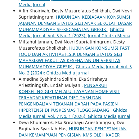
Media Jurnal
Alfin Khoiriyah, Desty Muzarofatus Solikhah, Dwi Novri
Supriatiningrum,
HUBUNGAN KEBIASAAN KONSUMSI
JAJANAN DENGAN STATUS GIZI ANAK SEKOLAH DASAR
MUHAMMADIYAH SE-KECAMATAN GRESIK
,
Ghidza
Media Jurnal: Vol. 5 No. 1 (2023): Jurnal Ghidza Media
Miftahul Jannah, Dwi Novri Supriatiningrum, Desty
Muzarofatus Sholikhah,
HUBUNGAN KONSUMSI FAST
FOOD DAN AKTIVITAS FISIK DENGAN STATUS GIZI
MAHASISWI FAKULTAS KESEHATAN UNIVERSITAS
MUHAMMADIYAH GRESIK
,
Ghidza Media Jurnal: Vol. 5
No. 2 (2024): Ghidza Media Jurnal
Almadina Syahindra Solihin, Eka Srirahayu
Ariestiningsih, Endah Mulyani,
PENGARUH
KONSELING GIZI MELALUI LAYANAN HOME VISIT
TERHADAP KEPATUHAN DIET DASH DAN
PENGENDALIAN TEKANAN DARAH PADA PASIEN
HIPERTENSI DI PUSKESMAS TLOGOSADANG
,
Ghidza
Media Jurnal: Vol. 7 No. 1 (2026): Ghidza Media Jurnal
Dewi Khumairok, Eka Srirahayu Ariestiningsih, Dwi
Faqihatus Syarifah Has,
HUBUNGAN PENGETAHUAN
DAN KEMAMPUAN PENGISIAN KMS OLEH KADER