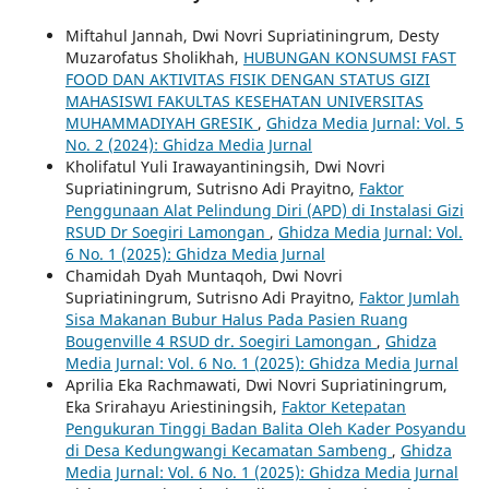
Miftahul Jannah, Dwi Novri Supriatiningrum, Desty
Muzarofatus Sholikhah,
HUBUNGAN KONSUMSI FAST
FOOD DAN AKTIVITAS FISIK DENGAN STATUS GIZI
MAHASISWI FAKULTAS KESEHATAN UNIVERSITAS
MUHAMMADIYAH GRESIK
,
Ghidza Media Jurnal: Vol. 5
No. 2 (2024): Ghidza Media Jurnal
Kholifatul Yuli Irawayantiningsih, Dwi Novri
Supriatiningrum, Sutrisno Adi Prayitno,
Faktor
Penggunaan Alat Pelindung Diri (APD) di Instalasi Gizi
RSUD Dr Soegiri Lamongan
,
Ghidza Media Jurnal: Vol.
6 No. 1 (2025): Ghidza Media Jurnal
Chamidah Dyah Muntaqoh, Dwi Novri
Supriatiningrum, Sutrisno Adi Prayitno,
Faktor Jumlah
Sisa Makanan Bubur Halus Pada Pasien Ruang
Bougenville 4 RSUD dr. Soegiri Lamongan
,
Ghidza
Media Jurnal: Vol. 6 No. 1 (2025): Ghidza Media Jurnal
Aprilia Eka Rachmawati, Dwi Novri Supriatiningrum,
Eka Srirahayu Ariestiningsih,
Faktor Ketepatan
Pengukuran Tinggi Badan Balita Oleh Kader Posyandu
di Desa Kedungwangi Kecamatan Sambeng
,
Ghidza
Media Jurnal: Vol. 6 No. 1 (2025): Ghidza Media Jurnal