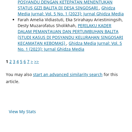
POSYANDU DENGAN KETEPATAN MENENTUKAN
STATUS GIZI BALITA DI DESA SINGOSARI
,
Ghidza
Media Jurnal: Vol. 5 No. 1 (2023): Jurnal Ghidza Media
Farah Amelia Vidiastuti, Eka Srirahayu Ariestiningsih,
Desty Muzarofatus Sholikhah,
PERILAKU KADER
DALAM PEMANTAUAN DAN PERTUMBUHAN BALITA
(STUDI KASUS DI POSYANDU KELURAHAN SINGOSARI
KECAMATAN KEBOMAS)
,
Ghidza Media Jurnal: Vol. 5
No. 1 (2023): Jurnal Ghidza Media
1
2
3
4
5
6
7
>
>>
You may also
start an advanced similarity search
for this
article.
View My Stats