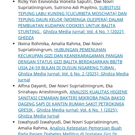
Rizky Yon Exvivonda Vionella Saputri, Dwi Novri
Supriatiningrum, Sutrisno Adi Prayitno,
SUBSITUSI
TEPUNG LABU KUNING (CUCURBITA MOSCHATA) DAN
TEPUNG DAUN KELOR (MORINGA OLEIFERA) DALAM
PEMBUATAN KUDAPAN COOKIES UNTUK BALITA
STUNTING
,
Ghidza Media Jurnal: Vol. 4 No. 1 (2022):
GHIDZA
Ikvina Rohmika, Amalia Rahma, Dwi Novri
Supriatiningrum,
HUBUNGAN PEMENUHAN
KECUKUPAN GIZI DAN KEANEKARAGAMAN PANGAN
DENGAN STATUS GIZI BALITA BERDASARKAN BB/TB
USIA 24-59 BULAN DI DUSUN NGARENG TUBAN
,
Ghidza Media Jurnal: Vol. 6 No. 2 (2025): Ghidza Media
Jurnal
Alfina Dayanti, Dwi Novri Supriatiningrum, Eka
Srirahayu Ariestiningsih,
ANALISIS KUALITAS HIGIENE
SANITASI CEMARAN BAKTERI MIKROBA PADA BAKSO
DAGING SAPI DI KANTIN RUMAH SAKIT PETROKIMIA
GRESIK
,
Ghidza Media Jurnal: Vol. 6 No. 1 (2025):
Ghidza Media Jurnal
Iswahyudi Iswahyudi, Dwi Novri Supriatiningrum,
Amalia Rahma,
Analisis Ketepatan Pemorsian Buah
Pada Pasien Diabetes Mellitus di Instalasi Gizi Dr