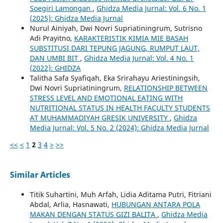
Soegiri Lamongan
,
Ghidza Media Jurnal: Vol. 6 No. 1
(2025): Ghidza Media Jurnal
Nurul Ainiyah, Dwi Novri Supriatiningrum, Sutrisno
Adi Prayitno,
KARAKTERISTIK KIMIA MIE BASAH
SUBSTITUSI DARI TEPUNG JAGUNG, RUMPUT LAUT,
DAN UMBI BIT
,
Ghidza Media Jurnal: Vol. 4 No. 1
(2022): GHIDZA
Talitha Safa Syafiqah, Eka Srirahayu Ariestiningsih,
Dwi Novri Supriatiningrum,
RELATIONSHIP BETWEEN
STRESS LEVEL AND EMOTIONAL EATING WITH
NUTRITIONAL STATUS IN HEALTH FACULTY STUDENTS
AT MUHAMMADIYAH GRESIK UNIVERSITY
,
Ghidza
Media Jurnal: Vol. 5 No. 2 (2024): Ghidza Media Jurnal
<<
<
1
2
3
4
>
>>
Similar Articles
Titik Suhartini, Muh Arfah, Lidia Aditama Putri, Fitriani
Abdal, Arlia, Hasnawati,
HUBUNGAN ANTARA POLA
MAKAN DENGAN STATUS GIZI BALITA
,
Ghidza Media