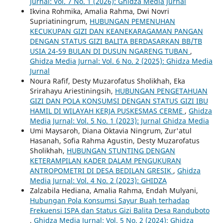
Jurnal: Vol. 7 No. 1 (2026): Ghidza Media Jurnal
Ikvina Rohmika, Amalia Rahma, Dwi Novri
Supriatiningrum,
HUBUNGAN PEMENUHAN
KECUKUPAN GIZI DAN KEANEKARAGAMAN PANGAN
DENGAN STATUS GIZI BALITA BERDASARKAN BB/TB
USIA 24-59 BULAN DI DUSUN NGARENG TUBAN
,
Ghidza Media Jurnal: Vol. 6 No. 2 (2025): Ghidza Media
Jurnal
Noura Rafif, Desty Muzarofatus Sholikhah, Eka
Srirahayu Ariestiningsih,
HUBUNGAN PENGETAHUAN
GIZI DAN POLA KONSUMSI DENGAN STATUS GIZI IBU
HAMIL DI WILAYAH KERJA PUSKESMAS CERME
,
Ghidza
Media Jurnal: Vol. 5 No. 1 (2023): Jurnal Ghidza Media
Umi Maysaroh, Diana Oktavia Ningrum, Zur'atul
Hasanah, Sofia Rahma Agustin, Desty Muzarofatus
Sholikhah,
HUBUNGAN STUNTING DENGAN
KETERAMPILAN KADER DALAM PENGUKURAN
ANTROPOMETRI DI DESA BEDILAN GRESIK
,
Ghidza
Media Jurnal: Vol. 4 No. 2 (2023): GHIDZA
Zalzabila Hediana, Amalia Rahma, Endah Mulyani,
Hubungan Pola Konsumsi Sayur Buah terhadap
Frekuensi ISPA dan Status Gizi Balita Desa Randuboto
,
Ghidza Media Jurnal: Vol. 5 No. 2 (2024): Ghidza