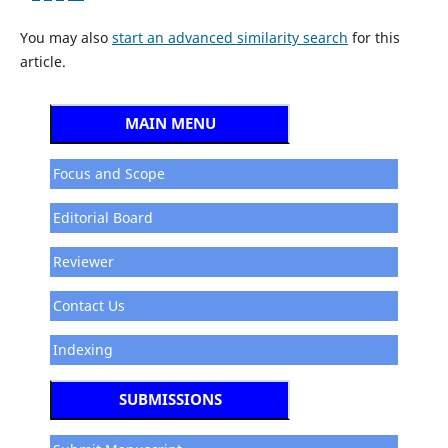
You may also
start an advanced similarity search
for this
article.
MAIN MENU
Focus and Scope
Editorial Board
Reviewer
Contact Us
Indexing
SUBMISSIONS