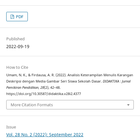
PDF
Published
2022-09-19
How to Cite
Umam, N. K., & Firdausa, A. R. (2022). Analisis Keterampilan Menulis Karangan
Deskripsi dengan Media Gambar Seri Siswa Sekolah Dasar.
DIDAKTIKA : Jurnal
Pemikiran Pendidikan
,
28
(2), 42–48.
https://doi.org/10.30587/didaktika.v28i2.4377
More Citation Formats
Issue
Vol. 28 No. 2 (2022): September 2022