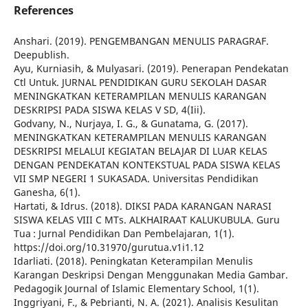
References
Anshari. (2019). PENGEMBANGAN MENULIS PARAGRAF.
Deepublish.
Ayu, Kurniasih, & Mulyasari. (2019). Penerapan Pendekatan
Ctl Untuk. JURNAL PENDIDIKAN GURU SEKOLAH DASAR
MENINGKATKAN KETERAMPILAN MENULIS KARANGAN
DESKRIPSI PADA SISWA KELAS V SD, 4(Iii).
Godvany, N., Nurjaya, I. G., & Gunatama, G. (2017).
MENINGKATKAN KETERAMPILAN MENULIS KARANGAN
DESKRIPSI MELALUI KEGIATAN BELAJAR DI LUAR KELAS
DENGAN PENDEKATAN KONTEKSTUAL PADA SISWA KELAS
VII SMP NEGERI 1 SUKASADA. Universitas Pendidikan
Ganesha, 6(1).
Hartati, & Idrus. (2018). DIKSI PADA KARANGAN NARASI
SISWA KELAS VIII C MTs. ALKHAIRAAT KALUKUBULA. Guru
Tua : Jurnal Pendidikan Dan Pembelajaran, 1(1).
https://doi.org/10.31970/gurutua.v1i1.12
Idarliati. (2018). Peningkatan Keterampilan Menulis
Karangan Deskripsi Dengan Menggunakan Media Gambar.
Pedagogik Journal of Islamic Elementary School, 1(1).
Inggriyani, F., & Pebrianti, N. A. (2021). Analisis Kesulitan