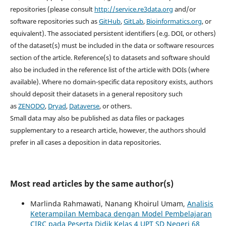
repositories (please consult
http://service.re3data.org
and/or
software repositories such as
GitHub
,
GitLab
,
Bioinformatics.org
, or
equivalent). The associated persistent identifiers (e.g. DOI, or others)
of the dataset(s) must be included in the data or software resources
section of the article. Reference(s) to datasets and software should
also be included in the reference list of the article with DOIs (where
available). Where no domain-specific data repository exists, authors
should deposit their datasets in a general repository such
as
ZENODO
,
Dryad
,
Dataverse
, or others.
Small data may also be published as data files or packages
supplementary to a research article, however, the authors should
prefer in all cases a deposition in data repositories.
Most read articles by the same author(s)
Marlinda Rahmawati, Nanang Khoirul Umam,
Analisis
Keterampilan Membaca dengan Model Pembelajaran
CIRC pada Peserta Didik Kelas 4 UPT SD Negeri 68