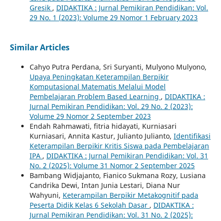
Gresik
,
DIDAKTIKA : Jurnal Pemikiran Pendidikan: Vol.
29 No. 1 (2023): Volume 29 Nomor 1 February 2023
Similar Articles
Cahyo Putra Perdana, Sri Suryanti, Mulyono Mulyono,
Upaya Peningkatan Keterampilan Berpikir
Komputasional Matematis Melalui Model
Pembelajaran Problem Based Learning
,
DIDAKTIKA :
Jurnal Pemikiran Pendidikan: Vol. 29 No. 2 (2023):
Volume 29 Nomor 2 September 2023
Endah Rahmawati, fitria hidayati, Kurniasari
Kurniasari, Annita Kastur, Julianto Julianto,
Identifikasi
Keterampilan Berpikir Kritis Siswa pada Pembelajaran
IPA
,
DIDAKTIKA : Jurnal Pemikiran Pendidikan: Vol. 31
No. 2 (2025): Volume 31 Nomor 2 September 2025
Bambang Widjajanto, Fianico Sukmana Rozy, Lusiana
Candrika Dewi, Intan Junia Lestari, Diana Nur
Wahyuni,
Keterampilan Berpikir Metakognitif pada
Peserta Didik Kelas 6 Sekolah Dasar
,
DIDAKTIKA :
Jurnal Pemikiran Pendidikan: Vol. 31 No. 2 (2025):