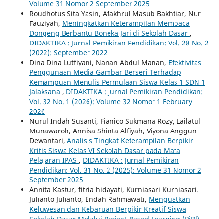
Volume 31 Nomor 2 September 2025
Roudhotus Sita Yasin, Afakhrul Masub Bakhtiar, Nur
Fauziyah,
Meningkatkan Keterampilan Membaca
Dongeng Berbantu Boneka Jari di Sekolah Dasar
,
DIDAKTIKA : Jurnal Pemikiran Pendidikan: Vol. 28 No. 2
(2022): September 2022
Dina Dina Lutfiyani, Nanan Abdul Manan,
Efektivitas
Penggunaan Media Gambar Berseri Terhadap
Kemampuan Menulis Permulaan Siswa Kelas 1 SDN 1
Jalaksana
,
DIDAKTIKA : Jurnal Pemikiran Pendidikan:
Vol. 32 No. 1 (2026): Volume 32 Nomor 1 February
2026
Nurul Indah Susanti, Fianico Sukmana Rozy, Lailatul
Munawaroh, Annisa Shinta Alfiyah, Viyona Anggun
Dewantari,
Analisis Tingkat Keterampilan Berpikir
Kritis Siswa Kelas VI Sekolah Dasar pada Mata
Pelajaran IPAS
,
DIDAKTIKA : Jurnal Pemikiran
Pendidikan: Vol. 31 No. 2 (2025): Volume 31 Nomor 2
September 2025
Annita Kastur, fitria hidayati, Kurniasari Kurniasari,
Julianto Julianto, Endah Rahmawati,
Menguatkan
Keluwesan dan Kebaruan Berpikir Kreatif Siswa
Sekolah Dasar Melalui Project-Based Learning (PjBl)