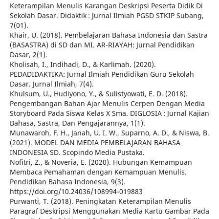
Keterampilan Menulis Karangan Deskripsi Peserta Didik Di
Sekolah Dasar. Didaktik : Jurnal Ilmiah PGSD STKIP Subang,
7(01).
Khair, U. (2018). Pembelajaran Bahasa Indonesia dan Sastra
(BASASTRA) di SD dan MI. AR-RIAYAH: Jurnal Pendidikan
Dasar, 2(1).
Kholisah, I., Indihadi, D., & Karlimah. (2020).
PEDADIDAKTIKA: Jurnal Ilmiah Pendidikan Guru Sekolah
Dasar. Jurnal Ilmiah, 7(4).
Khulsum, U., Hudiyono, Y., & Sulistyowati, E. D. (2018).
Pengembangan Bahan Ajar Menulis Cerpen Dengan Media
Storyboard Pada Siswa Kelas X Sma. DIGLOSIA : Jurnal Kajian
Bahasa, Sastra, Dan Pengajarannya, 1(1).
Munawaroh, F. H., Janah, U. I. W., Suparno, A. D., & Niswa, B.
(2021). MODEL DAN MEDIA PEMBELAJARAN BAHASA
INDONESIA SD. Scopindo Media Pustaka.
Nofitri, Z., & Noveria, E. (2020). Hubungan Kemampuan
Membaca Pemahaman dengan Kemampuan Menulis.
Pendidikan Bahasa Indonesia, 9(3).
https://doi.org/10.24036/108994-019883
Purwanti, T. (2018). Peningkatan Keterampilan Menulis
Paragraf Deskripsi Menggunakan Media Kartu Gambar Pada