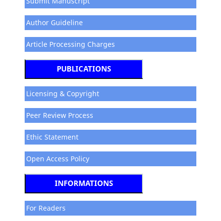
Submit Manuscript
Author Guideline
Article Processing Charges
PUBLICATIONS
Licensing & Copyright
Peer Review Process
Ethic Statement
Open Access Policy
INFORMATIONS
For Readers