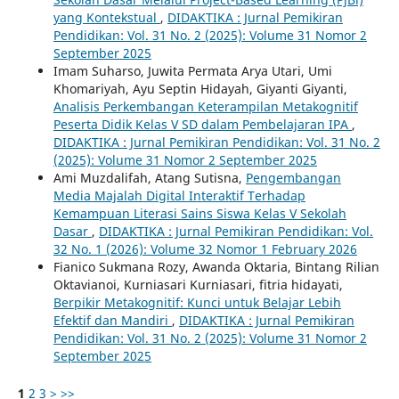
yang Kontekstual
,
DIDAKTIKA : Jurnal Pemikiran
Pendidikan: Vol. 31 No. 2 (2025): Volume 31 Nomor 2
September 2025
Imam Suharso, Juwita Permata Arya Utari, Umi
Khomariyah, Ayu Septin Hidayah, Giyanti Giyanti,
Analisis Perkembangan Keterampilan Metakognitif
Peserta Didik Kelas V SD dalam Pembelajaran IPA
,
DIDAKTIKA : Jurnal Pemikiran Pendidikan: Vol. 31 No. 2
(2025): Volume 31 Nomor 2 September 2025
Ami Muzdalifah, Atang Sutisna,
Pengembangan
Media Majalah Digital Interaktif Terhadap
Kemampuan Literasi Sains Siswa Kelas V Sekolah
Dasar
,
DIDAKTIKA : Jurnal Pemikiran Pendidikan: Vol.
32 No. 1 (2026): Volume 32 Nomor 1 February 2026
Fianico Sukmana Rozy, Awanda Oktaria, Bintang Rilian
Oktavianoi, Kurniasari Kurniasari, fitria hidayati,
Berpikir Metakognitif: Kunci untuk Belajar Lebih
Efektif dan Mandiri
,
DIDAKTIKA : Jurnal Pemikiran
Pendidikan: Vol. 31 No. 2 (2025): Volume 31 Nomor 2
September 2025
1
2
3
>
>>