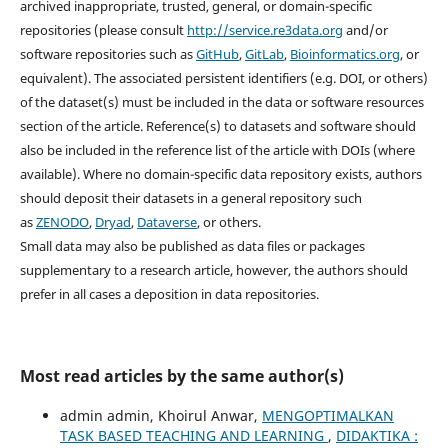
archived inappropriate, trusted, general, or domain-specific
repositories (please consult
http://service.re3data.org
and/or
software repositories such as
GitHub
,
GitLab
,
Bioinformatics.org
, or
equivalent). The associated persistent identifiers (e.g. DOI, or others)
of the dataset(s) must be included in the data or software resources
section of the article. Reference(s) to datasets and software should
also be included in the reference list of the article with DOIs (where
available). Where no domain-specific data repository exists, authors
should deposit their datasets in a general repository such
as
ZENODO
,
Dryad
,
Dataverse
, or others.
Small data may also be published as data files or packages
supplementary to a research article, however, the authors should
prefer in all cases a deposition in data repositories.
Most read articles by the same author(s)
admin admin, Khoirul Anwar,
MENGOPTIMALKAN
TASK BASED TEACHING AND LEARNING
,
DIDAKTIKA :