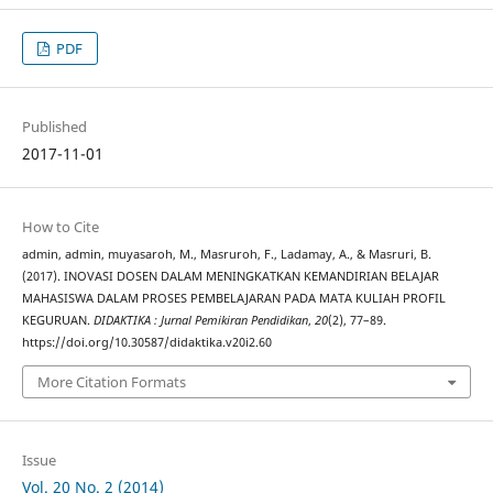
PDF
Published
2017-11-01
How to Cite
admin, admin, muyasaroh, M., Masruroh, F., Ladamay, A., & Masruri, B.
(2017). INOVASI DOSEN DALAM MENINGKATKAN KEMANDIRIAN BELAJAR
MAHASISWA DALAM PROSES PEMBELAJARAN PADA MATA KULIAH PROFIL
KEGURUAN.
DIDAKTIKA : Jurnal Pemikiran Pendidikan
,
20
(2), 77–89.
https://doi.org/10.30587/didaktika.v20i2.60
More Citation Formats
Issue
Vol. 20 No. 2 (2014)