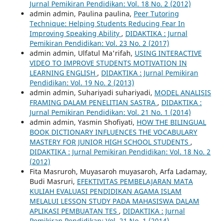
Jurnal Pemikiran Pendidikan: Vol. 18 No. 2 (2012)
admin admin, Paulina paulina,
Peer Tutoring
Technique: Helping Students Reducing Fear In
Improving Speaking Ability
,
DIDAKTIKA : Jurnal
Pemikiran Pendidikan: Vol. 23 No. 2 (2017)
admin admin, Ulfatul Ma'rifah,
USING INTERACTIVE
VIDEO TO IMPROVE STUDENTS MOTIVATION IN
LEARNING ENGLISH
,
DIDAKTIKA : Jurnal Pemikiran
Pendidikan: Vol. 19 No. 2 (2013)
admin admin, Suhariyadi suhariyadi,
MODEL ANALISIS
FRAMING DALAM PENELITIAN SASTRA
,
DIDAKTIKA :
Jurnal Pemikiran Pendidikan: Vol. 21 No. 1 (2014)
admin admin, Yasmin Shofiyati,
HOW THE BILINGUAL
BOOK DICTIONARY INFLUENCES THE VOCABULARY
MASTERY FOR JUNIOR HIGH SCHOOL STUDENTS
,
DIDAKTIKA : Jurnal Pemikiran Pendidikan: Vol. 18 No. 2
(2012)
Fita Masruroh, Muyasaroh muyasaroh, Arfa Ladamay,
Budi Masruri,
EFEKTIVITAS PEMBELAJARAN MATA
KULIAH EVALUASI PENDIDIKAN AGAMA ISLAM
MELALUI LESSON STUDY PADA MAHASISWA DALAM
APLIKASI PEMBUATAN TES
,
DIDAKTIKA : Jurnal
Pemikiran Pendidikan: Vol. 21 No. 1 (2014)