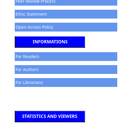
Peer Review Process
Ethic Statement
Open Access Policy
INFORMATIONS
For Readers
For Authors
For Librarians
STATISTICS AND VIEWERS