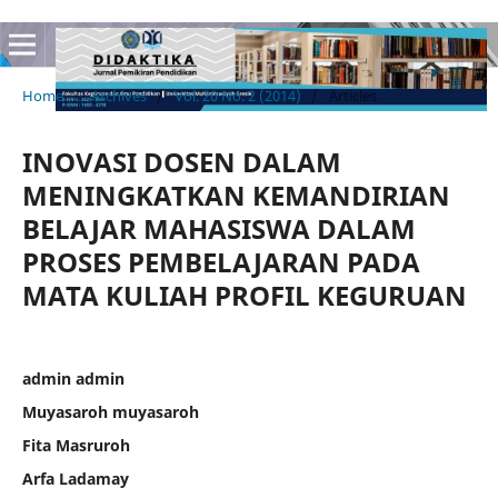
Home
/
Archives
/
Vol. 20 No. 2 (2014)
/
Articles
INOVASI DOSEN DALAM
MENINGKATKAN KEMANDIRIAN
BELAJAR MAHASISWA DALAM
PROSES PEMBELAJARAN PADA
MATA KULIAH PROFIL KEGURUAN
admin admin
Muyasaroh muyasaroh
Fita Masruroh
Arfa Ladamay