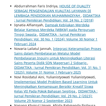
Abdurrahman Faris Indriya,
HOUSE OF QUALITY
SEBAGAI PENGENDALIAN KUALITAS LAYANAN DI
LEMBAGA PENDIDIKAN MUHAMMADIYAH
,
DIDAKTIKA
: Jurnal Pemikiran Pendidikan: Vol. 24 No. 2 (2018)
Iqnatia Alfiansyah,
Dampak Kebijakan Merdeka
Belajar Kampus Merdeka (MBKM) pada Perguruan
Tinggi Swasta
,
DIDAKTIKA : Jurnal Pemikiran
Pendidikan: Vol. 30 No. 1 (2024): Volume 30 Nomor 1
Februari 2024
Novaria Lailatul Jannah,
Integrasi Keterampilan Proses
Sains dalam Pembelajaran Melalui Model
Pembelajaran Inquiry untuk Meningkatkan Literasi
Sains Peserta Didik SDN Magersari 2 Sidoarjo
,
DIDAKTIKA : Jurnal Pemikiran Pendidikan: Vol. 31 No. 1
(2025): Volume 31 Nomor 1 February 2025
Novi Rosidatul Aini, Yulianistyowati Yulianistyowati,
Implementasi Model Problem Based Learning Untuk
Meningkatkan Kemampuan Berpikir Kreatif Siswa
Kelas VII Pada Pokok Bahasan Segitiga
,
DIDAKTIKA :
Jurnal Pemikiran Pendidikan: Vol. 29 No. 2 (2023):
Volume 29 Nomor 2 September 2023
Nanang Khoirul Umam, Afrida Rahmanda Firdausa,