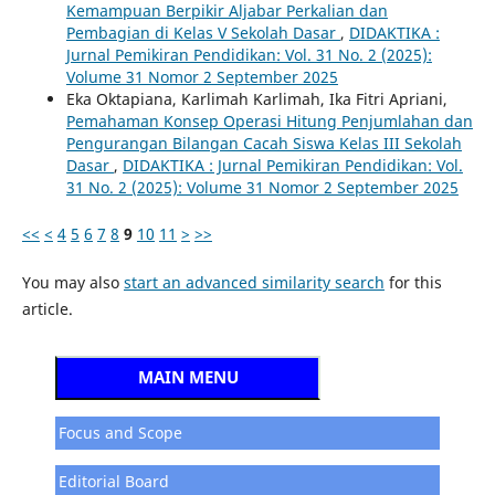
Kemampuan Berpikir Aljabar Perkalian dan
Pembagian di Kelas V Sekolah Dasar
,
DIDAKTIKA :
Jurnal Pemikiran Pendidikan: Vol. 31 No. 2 (2025):
Volume 31 Nomor 2 September 2025
Eka Oktapiana, Karlimah Karlimah, Ika Fitri Apriani,
Pemahaman Konsep Operasi Hitung Penjumlahan dan
Pengurangan Bilangan Cacah Siswa Kelas III Sekolah
Dasar
,
DIDAKTIKA : Jurnal Pemikiran Pendidikan: Vol.
31 No. 2 (2025): Volume 31 Nomor 2 September 2025
<<
<
4
5
6
7
8
9
10
11
>
>>
You may also
start an advanced similarity search
for this
article.
MAIN MENU
Focus and Scope
Editorial Board