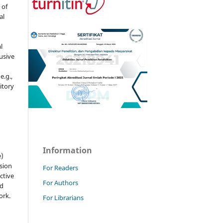
 of
al
l
usive
e.g.,
sitory
n
Information
e)
sion
For Readers
ctive
For Authors
nd
ork.
For Librarians