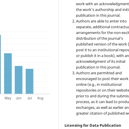
work with an acknowledgment
the work's authorship and initi
publication in this journal.
Authors are able to enter into
separate, additional contractua
arrangements for the non-excl
distribution of the journal's
published version of the work (
post it to an institutional repo
or publish it in a book), with a
acknowledgment of its initial
publication in this journal.
Authors are permitted and
encouraged to post their work
online (e.g., in institutional
repositories or on their websit
prior to and during the submis
process, as it can lead to produ
exchanges, as well as earlier a
greater citation of published w
Licensing for Data Publication