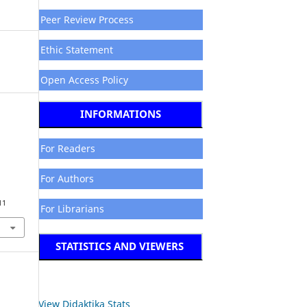
Peer Review Process
Ethic Statement
Open Access Policy
INFORMATIONS
For Readers
For Authors
11
For Librarians
STATISTICS AND VIEWERS
View Didaktika Stats