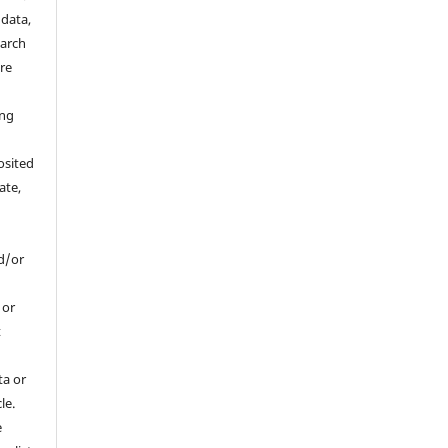
 data,
earch
are
a
ing
osited
ate,
d/or
, or
t
ta or
le.
e