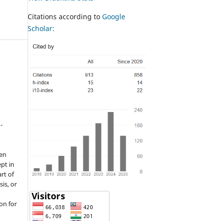
Citations according to
Google
Scholar:
-
een
pt in
rt of
sis, or
on for