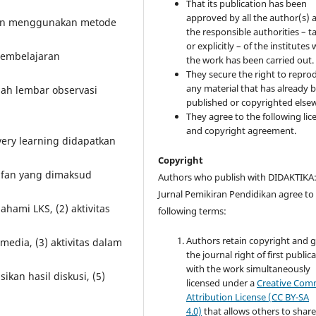
That its publication has been
approved by all the author(s) 
gan menggunakan metode
the responsible authorities – ta
or explicitly – of the institutes
pembelajaran
the work has been carried out.
They secure the right to repro
any material that has already 
lah lembar observasi
published or copyrighted else
They agree to the following lic
and copyright agreement.
overy learning didapatkan
Copyright
ktifan yang dimaksud
Authors who publish with DIDAKTIKA
Jurnal Pemikiran Pendidikan agree to
ahami LKS, (2) aktivitas
following terms:
Authors retain copyright and 
ia, (3) aktivitas dalam
the journal right of first public
with the work simultaneously
kan hasil diskusi, (5)
licensed under a
Creative Co
Attribution License (CC BY-SA
4.0)
that allows others to share