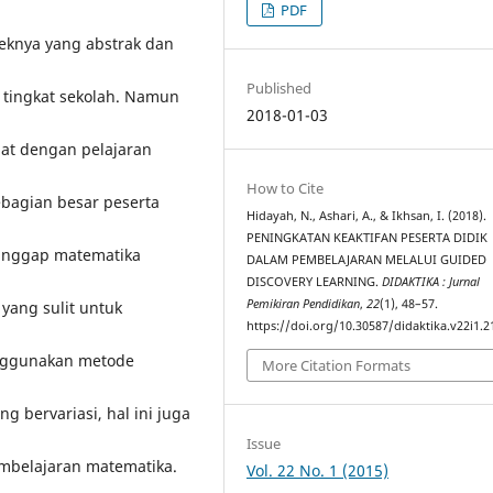
PDF
eknya yang abstrak dan
Published
p tingkat sekolah. Namun
2018-01-03
nat dengan pelajaran
How to Cite
ebagian besar peserta
Hidayah, N., Ashari, A., & Ikhsan, I. (2018).
PENINGKATAN KEAKTIFAN PESERTA DIDIK
anggap matematika
DALAM PEMBELAJARAN MELALUI GUIDED
DISCOVERY LEARNING.
DIDAKTIKA : Jurnal
Pemikiran Pendidikan
,
22
(1), 48–57.
ang sulit untuk
https://doi.org/10.30587/didaktika.v22i1.2
enggunakan metode
More Citation Formats
bervariasi, hal ini juga
Issue
mbelajaran matematika.
Vol. 22 No. 1 (2015)