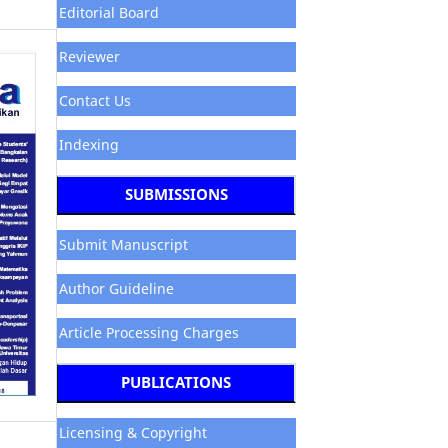
Editorial Board
Reviewer
Contact Us
Indexing
SUBMISSIONS
Submit Manuscript
Author Guideline
Article Processing Charges
PUBLICATIONS
Licensing & Copyright