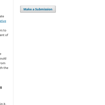
Make a Submission
ate
ative
rs to
ent of
s
e
hould
from
th the
ng
n it.