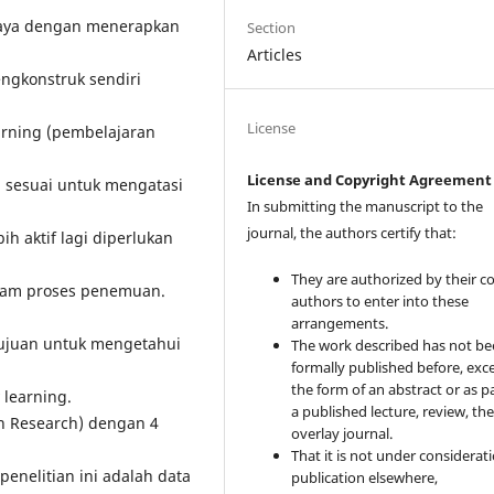
paya dengan menerapkan
Section
Articles
ngkonstruk sendiri
License
arning (pembelajaran
License and Copyright Agreement
 sesuai untuk mengatasi
In submitting the manuscript to the
journal, the authors certify that:
h aktif lagi diperlukan
They are authorized by their co
lam proses penemuan.
authors to enter into these
arrangements.
rtujuan untuk mengetahui
The work described has not b
formally published before, exce
the form of an abstract or as pa
 learning.
a published lecture, review, the
on Research) dengan 4
overlay journal.
That it is not under considerati
penelitian ini adalah data
publication elsewhere,