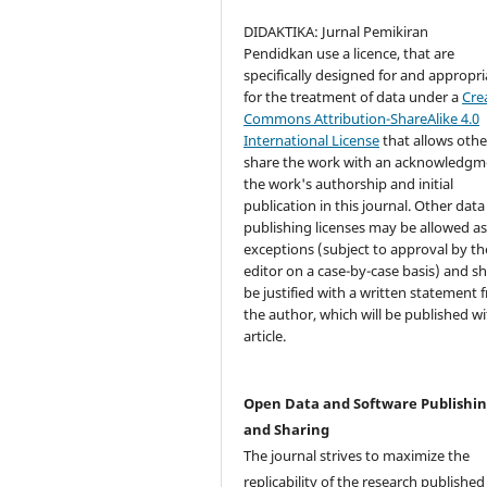
DIDAKTIKA: Jurnal Pemikiran
Pendidkan use a licence, that are
specifically designed for and appropri
for the treatment of data under a
Cre
Commons Attribution-ShareAlike 4.0
International License
that allows othe
share the work with an acknowledgm
the work's authorship and initial
publication in this journal. Other data
publishing licenses may be allowed a
exceptions (subject to approval by th
editor on a case-by-case basis) and s
be justified with a written statement 
the author, which will be published wi
article.
Open Data and Software Publishi
and Sharing
The journal strives to maximize the
replicability of the research published i