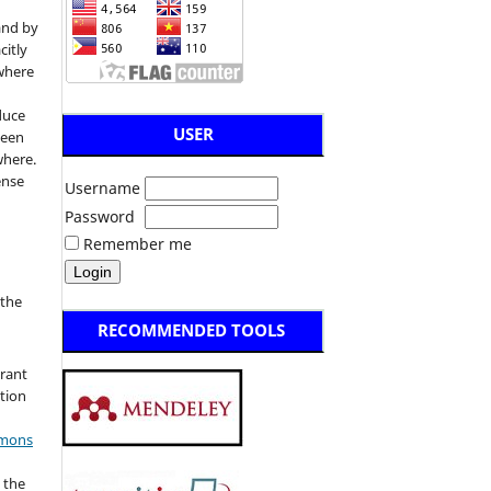
and by
citly
 where
duce
USER
been
where.
ense
Username
Password
Remember me
:
 the
RECOMMENDED TOOLS
grant
ation
mmons
 the