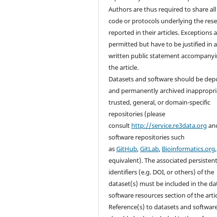
Authors are thus required to share all
code or protocols underlying the res
reported in their articles. Exceptions 
permitted but have to be justified in 
written public statement accompany
the article.
Datasets and software should be dep
and permanently archived inappropri
trusted, general, or domain-specific
repositories (please
consult
http://service.re3data.org
an
software repositories such
as
GitHub
,
GitLab
,
Bioinformatics.org
equivalent). The associated persisten
identifiers (e.g. DOI, or others) of the
dataset(s) must be included in the da
software resources section of the artic
Reference(s) to datasets and softwar