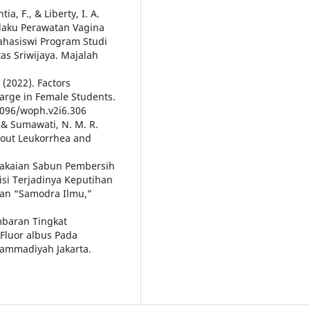
a, F., & Liberty, I. A.
laku Perawatan Vagina
ahasiswi Program Studi
as Sriwijaya. Majalah
 (2022). Factors
harge in Female Students.
33096/woph.v2i6.306
, & Sumawati, N. M. R.
bout Leukorrhea and
Pemakaian Sabun Pembersih
isi Terjadinya Keputihan
tan “Samodra Ilmu,”
mbaran Tingkat
Fluor albus Pada
hammadiyah Jakarta.