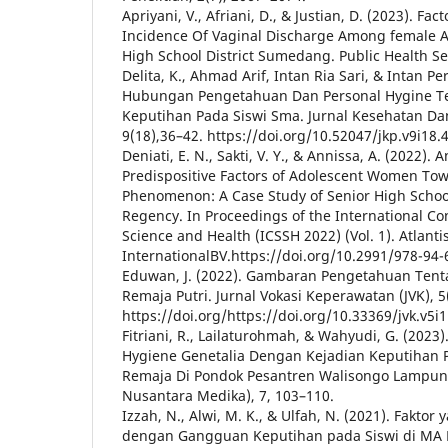
Apriyani, V., Afriani, D., & Justian, D. (2023). Fac
Incidence Of Vaginal Discharge Among female Ad
High School District Sumedang. Public Health Seb
Delita, K., Ahmad Arif, Intan Ria Sari, & Intan Pe
Hubungan Pengetahuan Dan Personal Hygine T
Keputihan Pada Siswi Sma. Jurnal Kesehatan 
9(18),36–42. https://doi.org/10.52047/jkp.v9i18.
Deniati, E. N., Sakti, V. Y., & Annissa, A. (2022). 
Predispositive Factors of Adolescent Women To
Phenomenon: A Case Study of Senior High Schoo
Regency. In Proceedings of the International Co
Science and Health (ICSSH 2022) (Vol. 1). Atlanti
InternationalBV.https://doi.org/10.2991/978-94
Eduwan, J. (2022). Gambaran Pengetahuan Ten
Remaja Putri. Jurnal Vokasi Keperawatan (JVK), 5
https://doi.org/https://doi.org/10.33369/jvk.v5i
Fitriani, R., Lailaturohmah, & Wahyudi, G. (20
Hygiene Genetalia Dengan Kejadian Keputihan P
Remaja Di Pondok Pesantren Walisongo Lampung
Nusantara Medika), 7, 103–110.
Izzah, N., Alwi, M. K., & Ulfah, N. (2021). Fakt
dengan Gangguan Keputihan pada Siswi di MA