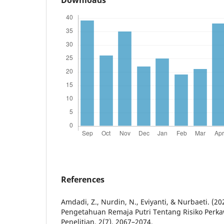
References
Amdadi, Z., Nurdin, N., Eviyanti, & Nurbaeti. (
Pengetahuan Remaja Putri Tentang Risiko Perkaw
Penelitian, 2(7), 2067–2074.