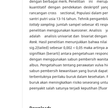
dengan berbagai merk. Penelitian ini merup
kuantitatif dengan pendekatan deskriptif 
rancangan cross sectional, Populasi dalam pene
santri putri usia 13-16 tahun. Tehnik pengam
tottaly sampling
. jumlah sampel sebesar 45 res
penelitian menggunakan kuesioner. Analisi
adalah analisis univariat dan bivariat dengan u
Rank.
Hasil penelitian menunjukkan bahwa nilai s
sig.2(tailed) sebesar 0,002 < 0,05 maka artiny
signifikan (berarti) antara pengetahuan respon
dengan menggunakan sabun pembersih wanita 
albus. Pengetahuan tentang perawatan vulva 
sabun pembersih kewanitaan yang buruk dapa
terbentuknya perilaku buruk dalam kesehatan. 
buruk akan meningkatkan risiko seseorang unt
peenyakit salah satunya terjadi keputihan (fluor
Downloads