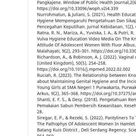
Pangkajene. Window of Public Health Journal,2(
https://doi.org/10.33096/woph.v2i4.339
Nurrohmatun, & Juliani, S. (2021). Health Educa
Hygiene Mempengaruhi Pengetahuan Dan Sikap
Pencegahan Keputihan. Jurnal Kebidanan, 1(2), 
Ratna, R. N., Mariza, A., Yuviska, I. A., & Putri, R
Vulva Hygiene Education Video Media On The K
Attitude Of Adolescent Women With Fluor Albus
Malahayati, 9(2), 293–301. https://doi.org/10.33
Richardson, A., & Robinson, A. J. (2022). Vagina
(United Kingdom), 50(5), 254–258.
https://doi.org/10.1016/j.mpmed.2022.02.002
Ruciah, R. (2023). The Relationship between Kn
about Maintaining Genital Hygiene and the Incid
Young Girls at SMA Negeri 1 Purwakarta, Purwak
Arkus, 9(2), 365–368. https://doi.org/10.37275/a
Shanti, E. F. S., & Desy. (2018). Pengetahuan Re
Pemakaian Sabun Pembersih Kewanitaan. Keseha
28.
Siregar, E. P., & Rezeki, S. (2022). Pantyliners 
The Pathophys Of Adolescent Women In Hamlet Ii
Batang Kuis District , Deli Serdang Regency. Sci
964–969.