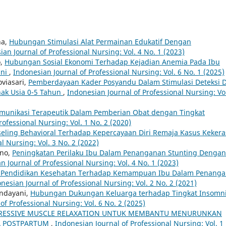
na,
Hubungan Stimulasi Alat Permainan Edukatif Dengan
ian Journal of Professional Nursing: Vol. 4 No. 1 (2023)
o,
Hubungan Sosial Ekonomi Terhadap Kejadian Anemia Pada Ibu
uni
,
Indonesian Journal of Professional Nursing: Vol. 6 No. 1 (2025)
oviasari,
Pemberdayaan Kader Posyandu Dalam Stimulasi Deteksi 
ak Usia 0-5 Tahun
,
Indonesian Journal of Professional Nursing: Vol
unikasi Terapeutik Dalam Pemberian Obat dengan Tingkat
rofessional Nursing: Vol. 1 No. 2 (2020)
eling Behavioral Terhadap Kepercayaan Diri Remaja Kasus Keker
l Nursing: Vol. 3 No. 2 (2022)
ono,
Peningkatan Perilaku Ibu Dalam Penanganan Stunting Dengan
n Journal of Professional Nursing: Vol. 4 No. 1 (2023)
 Pendidikan Kesehatan Terhadap Kemampuan Ibu Dalam Penang
nesian Journal of Professional Nursing: Vol. 2 No. 2 (2021)
andayani,
Hubungan Dukungan Keluarga terhadap Tingkat Insomn
of Professional Nursing: Vol. 6 No. 2 (2025)
RESSIVE MUSCLE RELAXATION UNTUK MEMBANTU MENURUNKAN
A POSTPARTUM
,
Indonesian Journal of Professional Nursing: Vol. 1