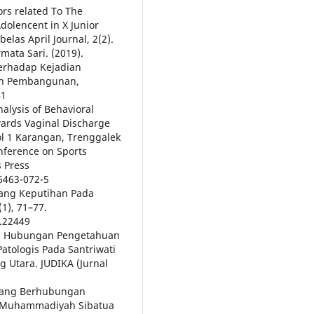
tors related To The
olencent in X Junior
elas April Journal, 2(2).
rmata Sari. (2019).
erhadap Kejadian
Dan Pembangunan,
41
Analysis of Behavioral
wards Vaginal Discharge
l 1 Karangan, Trenggalek
nference on Sports
s Press
-6463-072-5
tang Keputihan Pada
(1), 71–77.
1.22449
23). Hubungan Pengetahuan
atologis Pada Santriwati
 Utara. JUDIKA (Jurnal
or yang Berhubungan
 Muhammadiyah Sibatua