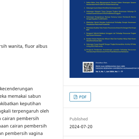
ih wanita, fluor albus
i kecenderungan
reka memakai sabun
PDF
kibatkan keputihan
ngkali terpengaruh oleh
 cairan pembersih
Published
aan cairan pembersih
2024-07-20
klan pembersih vagina