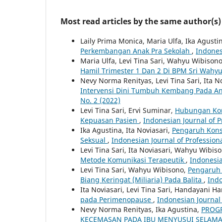
Most read articles by the same author(s)
Laily Prima Monica, Maria Ulfa, Ika Agusti
Perkembangan Anak Pra Sekolah
,
Indones
Maria Ulfa, Levi Tina Sari, Wahyu Wibison
Hamil Trimester 1 Dan 2 Di BPM Sri Wahy
Nevy Norma Renityas, Levi Tina Sari, Ita N
Intervensi Dini Tumbuh Kembang Pada An
No. 2 (2022)
Levi Tina Sari, Ervi Suminar,
Hubungan Kom
Kepuasan Pasien
,
Indonesian Journal of P
Ika Agustina, Ita Noviasari,
Pengaruh Kons
Seksual
,
Indonesian Journal of Professiona
Levi Tina Sari, Ita Noviasari, Wahyu Wibis
Metode Komunikasi Terapeutik
,
Indonesia
Levi Tina Sari, Wahyu Wibisono,
Pengaruh
Biang Keringat (Miliaria) Pada Balita
,
Indo
Ita Noviasari, Levi Tina Sari, Handayani H
pada Perimenopause
,
Indonesian Journal 
Nevy Norma Renityas, Ika Agustina,
PROG
KECEMASAN PADA IBU MENYUSUI SELAM