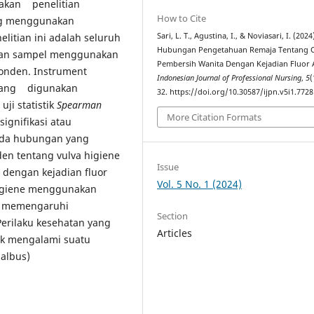
akan penelitian
How to Cite
yang menggunakan
litian ini adalah seluruh
Sari, L. T., Agustina, I., & Noviasari, I. (2024
Hubungan Pengetahuan Remaja Tentang C
bilan sampel menggunakan
Pembersih Wanita Dengan Kejadian Fluor 
ponden. Instrument
Indonesian Journal of Professional Nursing
,
5
(
s yang digunakan
32. https://doi.org/10.30587/ijpn.v5i1.7728
ji statistik
Spearman
More Citation Formats
ignifikasi atau
a ada hubungan yang
den tentang vulva higiene
Issue
dengan kejadian fluor
Vol. 5 No. 1 (2024)
higiene menggunakan
t memengaruhi
Section
Perilaku kesehatan yang
Articles
uk mengalami suatu
 albus)