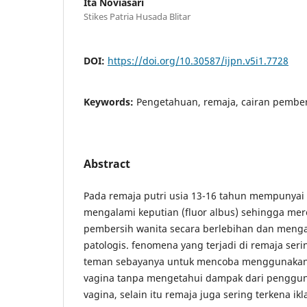
Ita Noviasari
Stikes Patria Husada Blitar
DOI:
https://doi.org/10.30587/ijpn.v5i1.7728
Keywords:
Pengetahuan, remaja, cairan pembers
Abstract
Pada remaja putri usia 13-16 tahun mempunya
mengalami keputian (fluor albus) sehingga me
pembersih wanita secara berlebihan dan menga
patologis. fenomena yang terjadi di remaja seri
teman sebayanya untuk mencoba menggunakan
vagina tanpa mengetahui dampak dari penggun
vagina, selain itu remaja juga sering terkena i