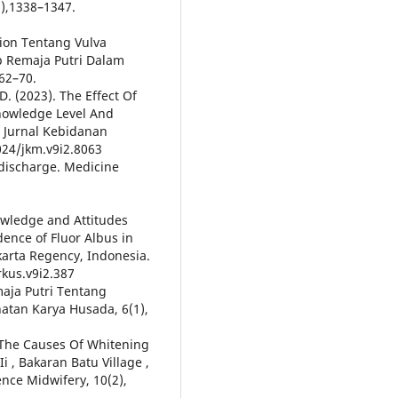
6),1338–1347.
tion Tentang Vulva
 Remaja Putri Dalam
62–70.
. D. (2023). The Effect Of
nowledge Level And
. Jurnal Kebidanan
024/jkm.v9i2.8063
l discharge. Medicine
owledge and Attitudes
ence of Fluor Albus in
arta Regency, Indonesia.
rkus.v9i2.387
maja Putri Tentang
tan Karya Husada, 6(1),
To The Causes Of Whitening
 , Bakaran Batu Village ,
ence Midwifery, 10(2),