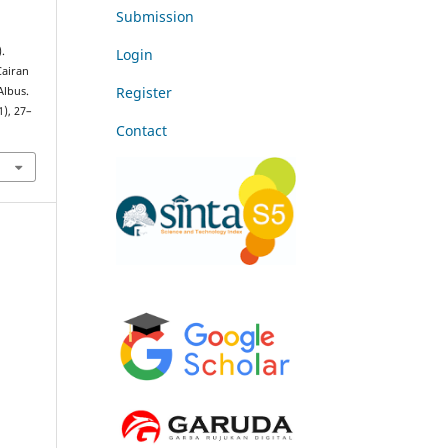
Submission
).
Login
airan
Register
Albus.
1), 27–
Contact