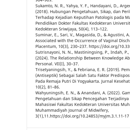
Sukamto, N. R., Yahya, Y. F., Handayani, D., Argenti
(2018). Hubungan Pengetahuan, Sikap, dan Peri
Terhadap Kejadian Keputihan Patologis pada M
Pendidikan Dokter Fakultas Kedokteran Universit
Kedokteran Sriwijaya, 50(4), 113–122.
Suminar, E., Sari, V., Magasida, D., & Agustini, A.
Associated with the Occurrence of Vaginal Disc
Placentum, 10(3), 230–237. https://doi.org/10.
Sutrisnayoni, N. N., Mastiningsing, P., Indah, P.
(2024). The Relationship Between Knowledge A
Personal. VII(I), 30–37.
Trisetyaningsih, Y., & Febriana, E. R. (2019). 
(Antiseptik) Sebagai Salah Satu Faktor Predispos
Pada Remaja Putri Di Yogyakarta. Jurnal Keseha
10(2), 81–86.
Wahyuningsih, E. N., & Anandani, A. (2022). Ga
Pengetahuan dan Sikap Pencegahan Terjadinya 
Mahasiswi Fakultas Kedokteran Universitas Mu
Muhammadiyah Journal of Midwifery,
3(1),11.https://doi.org/10.24853/myjm.3.1.11-17