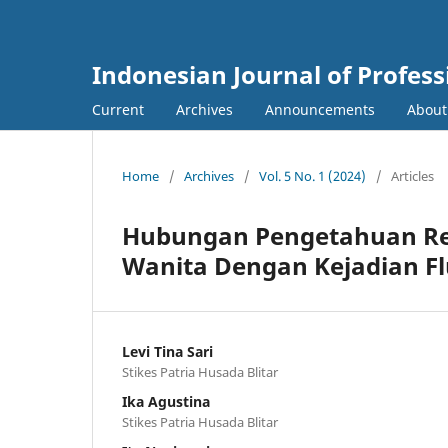
Indonesian Journal of Profes
Current
Archives
Announcements
Abou
Home
/
Archives
/
Vol. 5 No. 1 (2024)
/
Articles
Hubungan Pengetahuan Re
Wanita Dengan Kejadian Fl
Levi Tina Sari
Stikes Patria Husada Blitar
Ika Agustina
Stikes Patria Husada Blitar