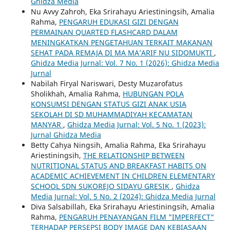
Ghidza Media
Nu Avvy Zahroh, Eka Srirahayu Ariestiningsih, Amalia
Rahma,
PENGARUH EDUKASI GIZI DENGAN
PERMAINAN QUARTED FLASHCARD DALAM
MENINGKATKAN PENGETAHUAN TERKAIT MAKANAN
SEHAT PADA REMAJA DI MA MA’ARIF NU SIDOMUKTI
,
Ghidza Media Jurnal: Vol. 7 No. 1 (2026): Ghidza Media
Jurnal
Nabilah Firyal Nariswari, Desty Muzarofatus
Sholikhah, Amalia Rahma,
HUBUNGAN POLA
KONSUMSI DENGAN STATUS GIZI ANAK USIA
SEKOLAH DI SD MUHAMMADIYAH KECAMATAN
MANYAR
,
Ghidza Media Jurnal: Vol. 5 No. 1 (2023):
Jurnal Ghidza Media
Betty Cahya Ningsih, Amalia Rahma, Eka Srirahayu
Ariestiningsih,
THE RELATIONSHIP BETWEEN
NUTRITIONAL STATUS AND BREAKFAST HABITS ON
ACADEMIC ACHIEVEMENT IN CHILDREN ELEMENTARY
SCHOOL SDN SUKOREJO SIDAYU GRESIK
,
Ghidza
Media Jurnal: Vol. 5 No. 2 (2024): Ghidza Media Jurnal
Diva Salsabillah, Eka Srirahayu Ariestiningsih, Amalia
Rahma,
PENGARUH PENAYANGAN FILM "IMPERFECT"
TERHADAP PERSEPSI BODY IMAGE DAN KEBIASAAN