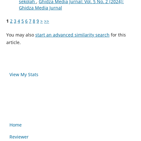
sekolah
,
Ghidza Media Jurnal: Vol. 5 No. 2 (2024):
Ghidza Media Jurnal
1
2
3
4
5
6
7
8
9
>
>>
You may also
start an advanced similarity search
for this
article.
View My Stats
Home
Reviewer