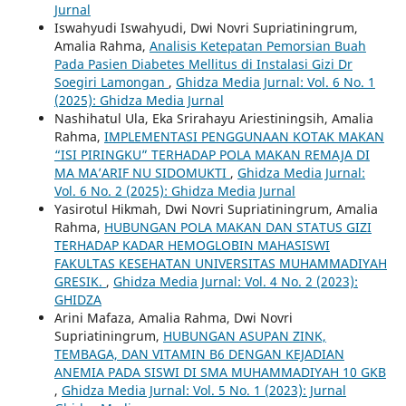
Jurnal
Iswahyudi Iswahyudi, Dwi Novri Supriatiningrum,
Amalia Rahma,
Analisis Ketepatan Pemorsian Buah
Pada Pasien Diabetes Mellitus di Instalasi Gizi Dr
Soegiri Lamongan
,
Ghidza Media Jurnal: Vol. 6 No. 1
(2025): Ghidza Media Jurnal
Nashihatul Ula, Eka Srirahayu Ariestiningsih, Amalia
Rahma,
IMPLEMENTASI PENGGUNAAN KOTAK MAKAN
“ISI PIRINGKU” TERHADAP POLA MAKAN REMAJA DI
MA MA’ARIF NU SIDOMUKTI
,
Ghidza Media Jurnal:
Vol. 6 No. 2 (2025): Ghidza Media Jurnal
Yasirotul Hikmah, Dwi Novri Supriatiningrum, Amalia
Rahma,
HUBUNGAN POLA MAKAN DAN STATUS GIZI
TERHADAP KADAR HEMOGLOBIN MAHASISWI
FAKULTAS KESEHATAN UNIVERSITAS MUHAMMADIYAH
GRESIK.
,
Ghidza Media Jurnal: Vol. 4 No. 2 (2023):
GHIDZA
Arini Mafaza, Amalia Rahma, Dwi Novri
Supriatiningrum,
HUBUNGAN ASUPAN ZINK,
TEMBAGA, DAN VITAMIN B6 DENGAN KEJADIAN
ANEMIA PADA SISWI DI SMA MUHAMMADIYAH 10 GKB
,
Ghidza Media Jurnal: Vol. 5 No. 1 (2023): Jurnal