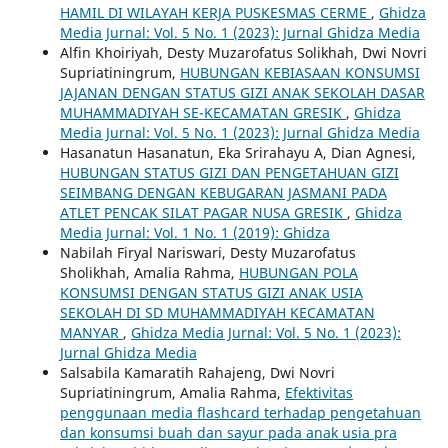
HAMIL DI WILAYAH KERJA PUSKESMAS CERME
,
Ghidza
Media Jurnal: Vol. 5 No. 1 (2023): Jurnal Ghidza Media
Alfin Khoiriyah, Desty Muzarofatus Solikhah, Dwi Novri
Supriatiningrum,
HUBUNGAN KEBIASAAN KONSUMSI
JAJANAN DENGAN STATUS GIZI ANAK SEKOLAH DASAR
MUHAMMADIYAH SE-KECAMATAN GRESIK
,
Ghidza
Media Jurnal: Vol. 5 No. 1 (2023): Jurnal Ghidza Media
Hasanatun Hasanatun, Eka Srirahayu A, Dian Agnesi,
HUBUNGAN STATUS GIZI DAN PENGETAHUAN GIZI
SEIMBANG DENGAN KEBUGARAN JASMANI PADA
ATLET PENCAK SILAT PAGAR NUSA GRESIK
,
Ghidza
Media Jurnal: Vol. 1 No. 1 (2019): Ghidza
Nabilah Firyal Nariswari, Desty Muzarofatus
Sholikhah, Amalia Rahma,
HUBUNGAN POLA
KONSUMSI DENGAN STATUS GIZI ANAK USIA
SEKOLAH DI SD MUHAMMADIYAH KECAMATAN
MANYAR
,
Ghidza Media Jurnal: Vol. 5 No. 1 (2023):
Jurnal Ghidza Media
Salsabila Kamaratih Rahajeng, Dwi Novri
Supriatiningrum, Amalia Rahma,
Efektivitas
penggunaan media flashcard terhadap pengetahuan
dan konsumsi buah dan sayur pada anak usia pra