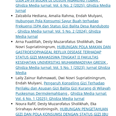
USIA 24-59 BULAN DI DUSUN NGARENG TUBAN
,
Ghidza Media Jurnal: Vol. 6 No. 2 (2025): Ghidza Media
Jurnal
Zalzabila Hediana, Amalia Rahma, Endah Mulyani,
Hubungan Pola Konsumsi Sayur Buah terhadap
Frekuensi ISPA dan Status Gizi Balita Desa Randuboto
,
Ghidza Media Jurnal: Vol. 5 No. 2 (2024): Ghidza
Media Jurnal
Arna Fuadillah, Desty Muzarofatus Sholikhah, Dwi
Novri Supriatiningrum,
HUBUNGAN POLA MAKAN DAN
GASTROESOPHAGEAL REFLUX DISEASE TERHADAP
STATUS GIZI MAHASISWA TINGKAT II FAKULTAS
KESEHATAN UNIVERSITAS MUHAMMADIYAH GRESIK
,
Ghidza Media Jurnal: Vol. 5 No. 1 (2023): Jurnal Ghidza
Media
Laily Zainur Rahmawati, Dwi Novri Supriatiningrum,
Endah Mulyani,
Pengaruh Konseling Gizi Terhadap
Perilaku dan Asupan Gizi Balita Gizi Kurang di Wilayah
Puskesmas Dermolemahbang
,
Ghidza Media Jurnal:
Vol. 6 No. 1 (2025): Ghidza Media Jurnal
Noura Rafif, Desty Muzarofatus Sholikhah, Eka
Srirahayu Ariestiningsih,
HUBUNGAN PENGETAHUAN
GIZI DAN POLA KONSUMSI DENGAN STATUS GIZI IBU