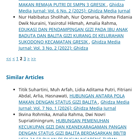
MAKAN REMAJA PUTRI DI SMPN 3 GRESIK
,
Ghidza
Media Jurnal: Vol. 6 No. 2 (2025): Ghidza Media Jurnal
Nur Habibatus Sholihah, Nur Qomaria, Rahma Fidania
Dwik Nuraini, Yasirotul Hikmah, Amalia Rahma,
EDUKASI DAN PENDAMPINGAN GIZI PADA IBU ANAK
BADUTA DAN BALITA GIZI KURANG DI KELURAHAN
SUKODONO KECAMATAN GRESIK
,
Ghidza Media
Jurnal: Vol. 3 No. 2 (2022): Ghidza
<<
<
1
2
3
>
>>
Similar Articles
Titik Suhartini, Muh Arfah, Lidia Aditama Putri, Fitriani
Abdal, Arlia, Hasnawati,
HUBUNGAN ANTARA POLA
MAKAN DENGAN STATUS GIZI BALITA
,
Ghidza Media
Jurnal: Vol. 7 No. 1 (2026): Ghidza Media Jurnal
Ikvina Rohmika, Amalia Rahma, Dwi Novri
Supriatiningrum,
HUBUNGAN PEMENUHAN
KECUKUPAN GIZI DAN KEANEKARAGAMAN PANGAN
DENGAN STATUS GIZI BALITA BERDASARKAN BB/TB