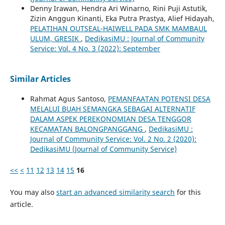
Denny Irawan, Hendra Ari Winarno, Rini Puji Astutik,
Zizin Anggun Kinanti, Eka Putra Prastya, Alief Hidayah,
PELATIHAN OUTSEAL-HAIWELL PADA SMK MAMBAUL
ULUM, GRESIK
,
DedikasiMU : Journal of Community
Service: Vol. 4 No. 3 (2022): September
Similar Articles
Rahmat Agus Santoso,
PEMANFAATAN POTENSI DESA
MELALUI BUAH SEMANGKA SEBAGAI ALTERNATIF
DALAM ASPEK PEREKONOMIAN DESA TENGGOR
KECAMATAN BALONGPANGGANG
,
DedikasiMU :
Journal of Community Service: Vol. 2 No. 2 (2020):
DedikasiMU (Journal of Community Service)
<<
<
11
12
13
14
15
16
You may also
start an advanced similarity search
for this
article.