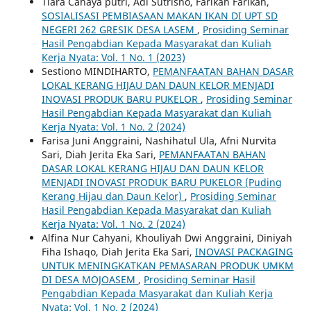
Tiara Cahaya putri, Adi Sutrisno, Farikah Farikah,
SOSIALISASI PEMBIASAAN MAKAN IKAN DI UPT SD
NEGERI 262 GRESIK DESA LASEM
,
Prosiding Seminar
Hasil Pengabdian Kepada Masyarakat dan Kuliah
Kerja Nyata: Vol. 1 No. 1 (2023)
Sestiono MINDIHARTO,
PEMANFAATAN BAHAN DASAR
LOKAL KERANG HIJAU DAN DAUN KELOR MENJADI
INOVASI PRODUK BARU PUKELOR
,
Prosiding Seminar
Hasil Pengabdian Kepada Masyarakat dan Kuliah
Kerja Nyata: Vol. 1 No. 2 (2024)
Farisa Juni Anggraini, Nashihatul Ula, Afni Nurvita
Sari, Diah Jerita Eka Sari,
PEMANFAATAN BAHAN
DASAR LOKAL KERANG HIJAU DAN DAUN KELOR
MENJADI INOVASI PRODUK BARU PUKELOR (Puding
Kerang Hijau dan Daun Kelor)
,
Prosiding Seminar
Hasil Pengabdian Kepada Masyarakat dan Kuliah
Kerja Nyata: Vol. 1 No. 2 (2024)
Alfina Nur Cahyani, Khouliyah Dwi Anggraini, Diniyah
Fiha Ishaqo, Diah Jerita Eka Sari,
INOVASI PACKAGING
UNTUK MENINGKATKAN PEMASARAN PRODUK UMKM
DI DESA MOJOASEM
,
Prosiding Seminar Hasil
Pengabdian Kepada Masyarakat dan Kuliah Kerja
Nyata: Vol. 1 No. 2 (2024)