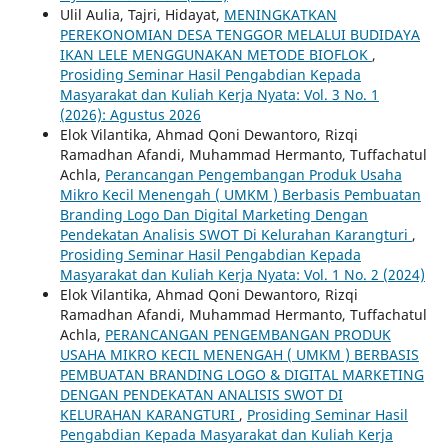
Ulil Aulia, Tajri, Hidayat,
MENINGKATKAN
PEREKONOMIAN DESA TENGGOR MELALUI BUDIDAYA
IKAN LELE MENGGUNAKAN METODE BIOFLOK
,
Prosiding Seminar Hasil Pengabdian Kepada
Masyarakat dan Kuliah Kerja Nyata: Vol. 3 No. 1
(2026): Agustus 2026
Elok Vilantika, Ahmad Qoni Dewantoro, Rizqi
Ramadhan Afandi, Muhammad Hermanto, Tuffachatul
Achla,
Perancangan Pengembangan Produk Usaha
Mikro Kecil Menengah ( UMKM ) Berbasis Pembuatan
Branding Logo Dan Digital Marketing Dengan
Pendekatan Analisis SWOT Di Kelurahan Karangturi
,
Prosiding Seminar Hasil Pengabdian Kepada
Masyarakat dan Kuliah Kerja Nyata: Vol. 1 No. 2 (2024)
Elok Vilantika, Ahmad Qoni Dewantoro, Rizqi
Ramadhan Afandi, Muhammad Hermanto, Tuffachatul
Achla,
PERANCANGAN PENGEMBANGAN PRODUK
USAHA MIKRO KECIL MENENGAH ( UMKM ) BERBASIS
PEMBUATAN BRANDING LOGO & DIGITAL MARKETING
DENGAN PENDEKATAN ANALISIS SWOT DI
KELURAHAN KARANGTURI
,
Prosiding Seminar Hasil
Pengabdian Kepada Masyarakat dan Kuliah Kerja