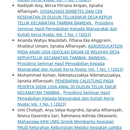
Nadiyah Aisy, Mirza Fitriana Aroyan, Iqnatia
Alfiansyah,
SOSIALISASI DIABETES DAN CEK
KESEHATAN DI DUSUN TELUKEMUR DESA KEPUH
TELUK KECAMATAN TAMBAK BAWEAN
,
Prosiding
Seminar Hasil Pengabdian Kepada Masyarakat dan
Kuliah Kerja Nyata: Vol. 1 No. 1 (2023)
Ananda Wahyu Maulidah, Fifiana Eka Anggraini,
Khatibul Umam, Iqnatia Alfiansyah,
AGROEDUCATION
PADA ANAK USIA SEKOLAH DASAR DI WILAYAH DESA
KEPUHTELUK KECAMATAN TAMBAK, BAWEAN
,
Prosiding Seminar Hasil Pengabdian Kepada
Masyarakat dan Kuliah Kerja Nyata: Vol. 1 No. 1 (2023)
Muhammad Azman, Nikmatuzzakiya Nikmatuzzakiya,
Iqnatia Alfiansyah,
PENERAPAN CALISTUNG PADA
PESERTA DIDIK USIA AWAL DI DUSUN TELUK EMUR
KECAMATAN TAMBAK
,
Prosiding Seminar Hasil
Pengabdian Kepada Masyarakat dan Kuliah Kerja
Nyata: Vol. 1 No. 1 (2023)
Umi Chotijah, Arya Setya Nugroho, Iqnatia Alfiansyah,
Revica Dasendra Sari, Rahmania Adinda Oktavianti,
Mahasiswa KKN UMG Gresik Membantu Kegiatan
PAUD Kelurahan Kebungson Melalui Kegiatan Lomba