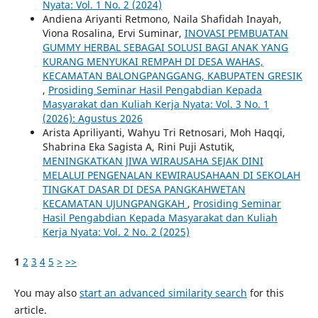
Nyata: Vol. 1 No. 2 (2024)
Andiena Ariyanti Retmono, Naila Shafidah Inayah,
Viona Rosalina, Ervi Suminar,
INOVASI PEMBUATAN
GUMMY HERBAL SEBAGAI SOLUSI BAGI ANAK YANG
KURANG MENYUKAI REMPAH DI DESA WAHAS,
KECAMATAN BALONGPANGGANG, KABUPATEN GRESIK
,
Prosiding Seminar Hasil Pengabdian Kepada
Masyarakat dan Kuliah Kerja Nyata: Vol. 3 No. 1
(2026): Agustus 2026
Arista Apriliyanti, Wahyu Tri Retnosari, Moh Haqqi,
Shabrina Eka Sagista A, Rini Puji Astutik,
MENINGKATKAN JIWA WIRAUSAHA SEJAK DINI
MELALUI PENGENALAN KEWIRAUSAHAAN DI SEKOLAH
TINGKAT DASAR DI DESA PANGKAHWETAN
KECAMATAN UJUNGPANGKAH
,
Prosiding Seminar
Hasil Pengabdian Kepada Masyarakat dan Kuliah
Kerja Nyata: Vol. 2 No. 2 (2025)
1
2
3
4
5
>
>>
You may also
start an advanced similarity search
for this
article.