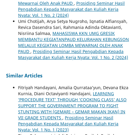
Mewarnai Oleh Anak PAUD
,
Prosiding Seminar Hasil
Pengabdian Kepada Masyarakat dan Kuliah Kerja
Nyata: Vol. 1 No. 2 (2024)
Umi Chotijah, Arya Setya Nugroho, Iqnatia Alfiansyah,
Revica Dasendra Sari, Rahmania Adinda Oktavianti,
Nisriina Salmaa,
MAHASISWA KKN UMG GRESIK
MEMBANTU KEGIATANPAUD KELURAHAN KEBUNGSON
MELALUI KEGIATAN LOMBA MEWARNAI OLEH ANAK
PAUD
,
Prosiding Seminar Hasil Pengabdian Kepada
Masyarakat dan Kuliah Kerja Nyata: Vol. 1 No. 2 (2024)
Similar Articles
Fitriyah Handayani, Amalia Qurrataa’yun, Devana Ekza
Kurnia, Diani Octaviyanti Handajani,
LEARNING
‘PROCEDURE TEXT’ THROUGH ‘COOKING CLASS’ ALSO
SUPPORT THE GOVERNMENT PROGRAM TO FIGHT
STUNTING WITH (GEMARI – GEMAR MAKAN IKAN) IN
VII GRADE STUDENTS
,
Prosiding Seminar Hasil
Pengabdian Kepada Masyarakat dan Kuliah Kerja
Nyata: Vol. 1 No. 1 (2023)