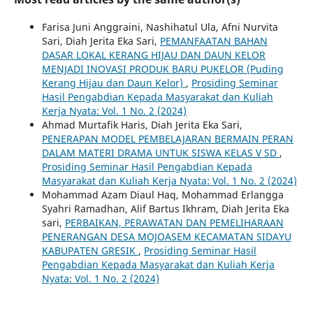
Farisa Juni Anggraini, Nashihatul Ula, Afni Nurvita
Sari, Diah Jerita Eka Sari,
PEMANFAATAN BAHAN
DASAR LOKAL KERANG HIJAU DAN DAUN KELOR
MENJADI INOVASI PRODUK BARU PUKELOR (Puding
Kerang Hijau dan Daun Kelor)
,
Prosiding Seminar
Hasil Pengabdian Kepada Masyarakat dan Kuliah
Kerja Nyata: Vol. 1 No. 2 (2024)
Ahmad Murtafik Haris, Diah Jerita Eka Sari,
PENERAPAN MODEL PEMBELAJARAN BERMAIN PERAN
DALAM MATERI DRAMA UNTUK SISWA KELAS V SD
,
Prosiding Seminar Hasil Pengabdian Kepada
Masyarakat dan Kuliah Kerja Nyata: Vol. 1 No. 2 (2024)
Mohammad Azam Diaul Haq, Mohammad Erlangga
Syahri Ramadhan, Alif Bartus Ikhram, Diah Jerita Eka
sari,
PERBAIKAN, PERAWATAN DAN PEMELIHARAAN
PENERANGAN DESA MOJOASEM KECAMATAN SIDAYU
KABUPATEN GRESIK
,
Prosiding Seminar Hasil
Pengabdian Kepada Masyarakat dan Kuliah Kerja
Nyata: Vol. 1 No. 2 (2024)