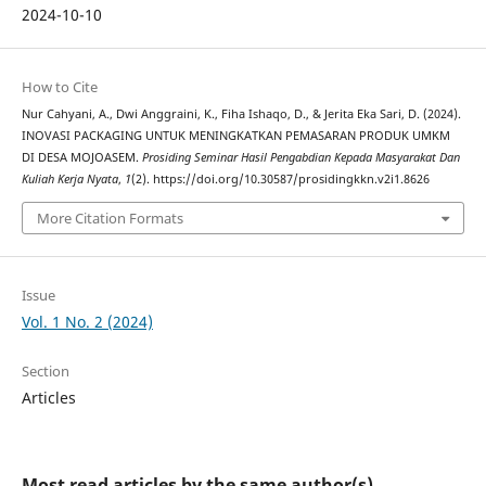
2024-10-10
How to Cite
Nur Cahyani, A., Dwi Anggraini, K., Fiha Ishaqo, D., & Jerita Eka Sari, D. (2024).
INOVASI PACKAGING UNTUK MENINGKATKAN PEMASARAN PRODUK UMKM
DI DESA MOJOASEM.
Prosiding Seminar Hasil Pengabdian Kepada Masyarakat Dan
Kuliah Kerja Nyata
,
1
(2). https://doi.org/10.30587/prosidingkkn.v2i1.8626
More Citation Formats
Issue
Vol. 1 No. 2 (2024)
Section
Articles
Most read articles by the same author(s)