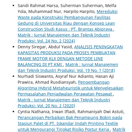
Sandi Rahmat Harsa, Suherman Suherman, Melfa
Yola, Muhammad Nur, Harpito Harpito,
Mereduksi
Waste pada Konstruksi Pembangunan Fasilitas
Gedung di Universitas Riau dengan Konsep Lean
Construction Studi Kasus : PT. Brantas Abipraya
,
Matrik : Jurnal Manajemen dan Teknik Industri
Produksi: Vol. 24 No. 2 (2024)
Denny Siregar, Abdul Yasid,
ANALISIS PENINGKATAN
KAPASITAS PRODUKSI PADA PROSES PEMBUATAN
FRAME MOTOR KLX DENGAN METODE LINE
BALANCING DI PT.KMI
,
Matrik : Jurnal Manajemen
dan Teknik Industri Produksi: Vol. 19 No. 1 (2018)
Nurhadi Siswanto, Asyraf Nur Adianto, Hasan Aji
Prawira, Ahmad Rusdiansyah,
Pengembangan
Algoritma Hybrid Metaheuristik untuk Menyelesaikan
Permasalahan Penjadwalan Perawatan Pesawat
,
Matrik : Jurnal Manajemen dan Teknik Industri
Produksi: Vol. 20 No. 2 (2020)
Cyntia Nathania, Irwan Iftadi, Rahmaniyah Dwi Astuti,
Perancangan Perbaikan Bak Penampung Bobin pada
Stasiun Palet di PT. Iskandar Indah Printing Textile
untuk Mengurangi Tingkat Risiko Postur Kerja
,
Matrik