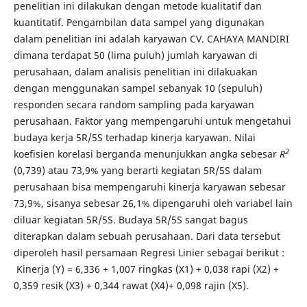
penelitian ini dilakukan dengan metode kualitatif dan
kuantitatif. Pengambilan data sampel yang digunakan
dalam penelitian ini adalah karyawan CV. CAHAYA MANDIRI
dimana terdapat 50 (lima puluh) jumlah karyawan di
perusahaan, dalam analisis penelitian ini dilakuakan
dengan menggunakan sampel sebanyak 10 (sepuluh)
responden secara random sampling pada karyawan
perusahaan. Faktor yang mempengaruhi untuk mengetahui
budaya kerja 5R/5S terhadap kinerja karyawan. Nilai
2
koefisien korelasi berganda menunjukkan angka sebesar
R
(0,739) atau 73,9% yang berarti kegiatan 5R/5S dalam
perusahaan bisa mempengaruhi kinerja karyawan sebesar
73,9%, sisanya sebesar 26,1% dipengaruhi oleh variabel lain
diluar kegiatan 5R/5S. Budaya 5R/5S sangat bagus
diterapkan dalam sebuah perusahaan. Dari data tersebut
diperoleh hasil persamaan Regresi Linier sebagai berikut :
Kinerja (Y) = 6,336 + 1,007 ringkas (X1) + 0,038 rapi (X2) +
0,359 resik (X3) + 0,344 rawat (X4)+ 0,098 rajin (X5).