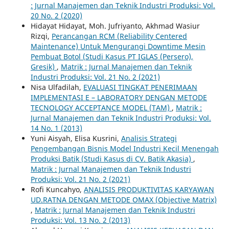
: Jurnal Manajemen dan Teknik Industri Produksi: Vol.
20 No. 2 (2020)
Hidayat Hidayat, Moh. Jufriyanto, Akhmad Wasiur
Rizqi,
Perancangan RCM (Reliability Centered
Maintenance) Untuk Mengurangi Downtime Mesin
Pembuat Botol (Studi Kasus PT IGLAS (Persero),
Gresik)
,
Matrik : Jurnal Manajemen dan Teknik
Industri Produksi: Vol. 21 No. 2 (2021)
Nisa Ulfadilah,
EVALUASI TINGKAT PENERIMAAN
IMPLEMENTASI E – LABORATORY DENGAN METODE
TECNOLOGY ACCEPTANCE MODEL (TAM)
,
Matrik :
Jurnal Manajemen dan Teknik Industri Produksi: Vol.
14 No. 1 (2013)
Yuni Aisyah, Elisa Kusrini,
Analisis Strategi
Pengembangan Bisnis Model Industri Kecil Menengah
Produksi Batik (Studi Kasus di CV. Batik Akasia)
,
Matrik : Jurnal Manajemen dan Teknik Industri
Produksi: Vol. 21 No. 2 (2021)
Rofi Kuncahyo,
ANALISIS PRODUKTIVITAS KARYAWAN
UD.RATNA DENGAN METODE OMAX (Objective Matrix)
,
Matrik : Jurnal Manajemen dan Teknik Industri
Produksi: Vol. 13 No. 2 (2013)