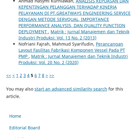
Ahmad Hasymi Kurniawan,
ANALISIS KEPUASAN DAN
KEPENTINGAN PELANGGAN TERHADAP KINERJA
PELAYANAN DI PT.GREATWAYS ENGINEERING SERVICE
DENGAN METODE SERVQUAL, IMPORTANCE
PERFORMANCE ANALYSIS, DAN QUALITY FUNCTION
DEPLOYMENT
,
Matrik : Jurnal Manajemen dan Teknik
Industri Produksi: Vol. 13 No. 2 (2013)
Nofriani Fajrah, Mahmud Syarifudin,
Perancangan
Layout Fasilitas Fabrikasi Komponen Vessel Pada PT
PMP
,
Matrik : Jurnal Manajemen dan Teknik Industri
Produksi: Vol. 20 No. 2 (2020)
<<
<
1
2
3
4
5
6
7
8
>
>>
You may also
start an advanced similarity search
for this
article.
Home
Editorial Board