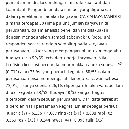
penelitian ini dilakukan dengan metode kualitatif dan
kuantitatif. Pengambilan data sampel yang digunakan
dalam penelitian ini adalah karyawan CV. CAHAYA MANDIRI
dimana terdapat 50 (lima puluh) jumlah karyawan di
perusahaan, dalam analisis penelitian ini dilakuakan
dengan menggunakan sampel sebanyak 10 (sepuluh)
responden secara random sampling pada karyawan
perusahaan. Faktor yang mempengaruhi untuk mengetahui
budaya kerja 5R/5S terhadap kinerja karyawan. Nilai
2
koefisien korelasi berganda menunjukkan angka sebesar
R
(0,739) atau 73,9% yang berarti kegiatan 5R/5S dalam
perusahaan bisa mempengaruhi kinerja karyawan sebesar
73,9%, sisanya sebesar 26,1% dipengaruhi oleh variabel lain
diluar kegiatan 5R/5S. Budaya 5R/5S sangat bagus
diterapkan dalam sebuah perusahaan. Dari data tersebut
diperoleh hasil persamaan Regresi Linier sebagai berikut :
Kinerja (Y) = 6,336 + 1,007 ringkas (X1) + 0,038 rapi (X2) +
0,359 resik (X3) + 0,344 rawat (X4)+ 0,098 rajin (X5).