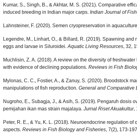
Kumar, S., Singh, B., & Akhtar, M. S. (2021). Comparative effic
induced breeding in Indian major carps.
Indian Journal of Fish
Lahnsteiner, F. (2020). Semen cryopreservation in aquacultur
Legendre, M., Linhart, O., & Billard, R. (2019). Spawning and
eggs and larvae in Siluroidei.
Aquatic Living Resources
, 32, 1
Muchlisin, Z. A. (2018). A review on the diversity of freshwate
with evidence of declining populations.
Reviews in Fish Biolo
Mylonas, C. C., Fostier, A., & Zanuy, S. (2020). Broodstock
manipulations of fish reproduction.
General and Comparative 
Nugroho, E., Subagja, J., & Asih, S. (2019). Pengaruh dosis 
pemijahan ikan mas strain majalaya.
Jurnal Riset Akuakultur
,
Peter, R. E., & Yu, K. L. (2018). Neuroendocrine regulation of 
aspects.
Reviews in Fish Biology and Fisheries
, 7(2), 173-197