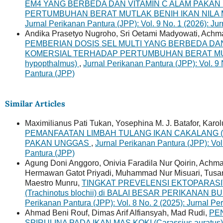
EM4 YANG BERBEDA DAN VITAMIN C ALAM PAKA
PERTUMBUHAN BERAT MUTLAK BENIH IKAN NILA MER
Jurnal Perikanan Pantura (JPP): Vol. 9 No. 1 (2026): Ju
Andika Prasetyo Nugroho, Sri Oetami Madyowati, Achma
PEMBERIAN DOSIS SEL MULTI YANG BERBEDA DAN
KOMERSIAL TERHADAP PERTUMBUHAN BERAT MUTL
hypopthalmus)
,
Jurnal Perikanan Pantura (JPP): Vol. 9 
Pantura (JPP)
Similar Articles
Maximilianus Pati Tukan, Yosephina M. J. Batafor, Karo
PEMANFAATAN LIMBAH TULANG IKAN CAKALANG (Ka
PAKAN UNGGAS
,
Jurnal Perikanan Pantura (JPP): Vol
Pantura (JPP)
Agung Doni Anggoro, Onivia Faradila Nur Qoirin, Achm
Hermawan Gatot Priyadi, Muhammad Nur Misuari, Tusa
Maestro Munru,
TINGKAT PREVELENSI EKTOPARASI
(Trachinotus blochii) di BALAI BESAR PERIKANA
Perikanan Pantura (JPP): Vol. 8 No. 2 (2025): Jurnal P
Ahmad Beni Rouf, Dimas Arif Alfiansyah, Mad Rudi,
PE
SPIRULINA PADA IKAN MAS KOKI (Carassius aur