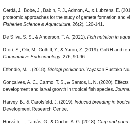
Cerdà, J., Bobe, J., Babin, P. J., Admon, A., & Lubzens, E. (2
proteomic approaches for the study of gamete formation and via
Fisheries Science & Aquaculture
, 26(2), 120-141.
De Silva, S. S., & Anderson, T. A. (2021).
Fish nutrition in aqu
Drori, S., Ofir, M., Gothilf, Y., & Yaron, Z. (2019). GnRH and rep
Comparative Endocrinology
, 276, 90-96.
Effendie, M. I. (2018).
Biologi perikanan
. Yayasan Pustaka Nu
Gonçalves, A. C., Carmo, T. S., & Santos, L. N. (2020). Effect
development and larval growth in tropical fish species.
Journa
Harvey, B., & Carolsfeld, J. (2019).
Induced breeding in tropical
Development Research Centre.
Horváth, L., Tamás, G., & Coche, A. G. (2018).
Carp and pond f