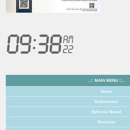
..:: MAIN MENU ::..
Home
Submission
Editorial Board
Reviewer