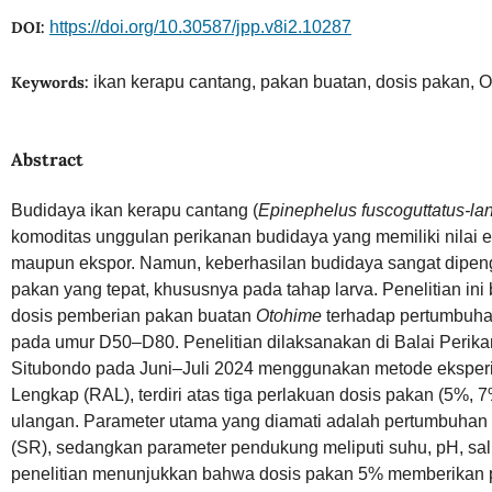
DOI:
https://doi.org/10.30587/jpp.v8i2.10287
Keywords:
ikan kerapu cantang, pakan buatan, dosis pakan, 
Abstract
Budidaya ikan kerapu cantang (
Epinephelus fuscoguttatus-la
komoditas unggulan perikanan budidaya yang memiliki nilai e
maupun ekspor. Namun, keberhasilan budidaya sangat dipe
pakan yang tepat, khususnya pada tahap larva. Penelitian in
dosis pemberian pakan buatan
Otohime
terhadap pertumbuhan
pada umur D50–D80. Penelitian dilaksanakan di Balai Peri
Situbondo pada Juni–Juli 2024 menggunakan metode ekspe
Lengkap (RAL), terdiri atas tiga perlakuan dosis pakan (5%,
ulangan. Parameter utama yang diamati adalah pertumbuhan 
(SR), sedangkan parameter pendukung meliputi suhu, pH, salin
penelitian menunjukkan bahwa dosis pakan 5% memberikan p