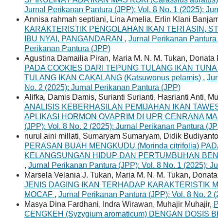
Jurnal Perikanan Pantura (JPP): Vol. 8 No. 1 (2025): Ju
Annisa rahmah septiani, Lina Amelia, Erlin Klani Banjarn
KARAKTERISTIK PENGOLAHAN IKAN TERI ASIN, S
IBU NYAI, PANGANDARAN
,
Jurnal Perikanan Pantura (
Perikanan Pantura (JPP)
Agustina Damailia Piran, Maria M. N. M. Tukan, Donata
PADA COOKIES DARI TEPUNG TULANG IKAN TUNA 
TULANG IKAN CAKALANG (Katsuwonus pelamis)
,
Jur
No. 2 (2025): Jurnal Perikanan Pantura (JPP)
Alifka, Damis Damis, Surianti Surianti, Hasrianti Ant
ANALISIS KEBERHASILAN PEMIJAHAN IKAN TAWES (
APLIKASI HORMON OVAPRIM DI UPR CENRANA M
(JPP): Vol. 8 No. 2 (2025): Jurnal Perikanan Pantura (J
nurul aini millati, Sumaryam Sumaryam, Didik Budiyant
PERASAN BUAH MENGKUDU (Morinda citrifolia) P
KELANGSUNGAN HIDUP DAN PERTUMBUHAN BENIH IKA
,
Jurnal Perikanan Pantura (JPP): Vol. 8 No. 1 (2025): J
Marsela Velania J. Tukan, Maria M. N. M. Tukan, Donata
JENIS DAGING IKAN TERHADAP KARAKTERISTIK M
MOCAF
,
Jurnal Perikanan Pantura (JPP): Vol. 8 No. 2 
Masya Dina Fardhani, Indra Wirawan, Muhajir Muhajir,
CENGKEH (Syzygium aromaticum) DENGAN DOSIS