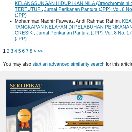
KELANGSUNGAN HIDUP IKAN NILA (Oreochromis nil
TERTUTUP
,
Jurnal Perikanan Pantura (JPP): Vol. 8 No
(JPP)
Mohammad Nadhir Fawwaz, Andi Rahmad Rahim,
KEA
TANGKAPAN NELAYAN DI PELABUHAN PERIKANA
GRESIK
,
Jurnal Perikanan Pantura (JPP): Vol. 8 No. 1 
(JPP)
1
2
3
4
5
6
7
8
>
>>
You may also
start an advanced similarity search
for this articl