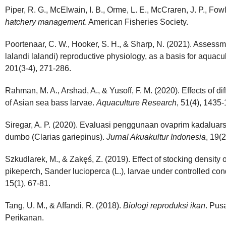
Piper, R. G., McElwain, I. B., Orme, L. E., McCraren, J. P., Fowl
hatchery management
. American Fisheries Society.
Poortenaar, C. W., Hooker, S. H., & Sharp, N. (2021). Assessmen
lalandi lalandi) reproductive physiology, as a basis for aquac
201(3-4), 271-286.
Rahman, M. A., Arshad, A., & Yusoff, F. M. (2020). Effects of dif
of Asian sea bass larvae.
Aquaculture Research
, 51(4), 1435
Siregar, A. P. (2020). Evaluasi penggunaan ovaprim kadaluar
dumbo (Clarias gariepinus).
Jurnal Akuakultur Indonesia
, 19(
Szkudlarek, M., & Zakęś, Z. (2019). Effect of stocking density
pikeperch, Sander lucioperca (L.), larvae under controlled con
15(1), 67-81.
Tang, U. M., & Affandi, R. (2018).
Biologi reproduksi ikan
. Pus
Perikanan.