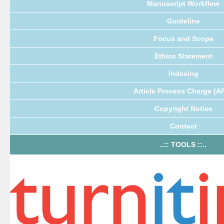
Manuscript Workflow
Guideline
Focus and Scope
Ethics Statement
Indexing
Article Process Charge (A
Copyright Notice
Contact
..:: TOOLS ::..