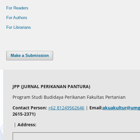
For Readers
For Authors
For Librarians
Make a Submission
JPP (JURNAL PERIKANAN PANTURA)
Program Studi Budidaya Perikanan Fakultas Pertanian
Contact Person:
+62 81249562646
|
Email:
akuakultur@umg.
2615-2371)
|
Address: