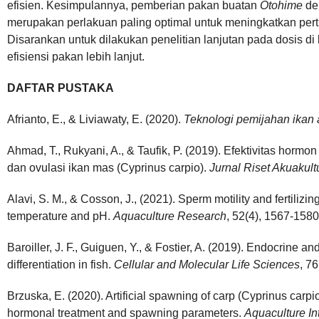
efisien. Kesimpulannya, pemberian pakan buatan
Otohime
den
merupakan perlakuan paling optimal untuk meningkatkan per
Disarankan untuk dilakukan penelitian lanjutan pada dosis 
efisiensi pakan lebih lanjut.
DAFTAR PUSTAKA
Afrianto, E., & Liviawaty, E. (2020).
Teknologi pemijahan ikan a
Ahmad, T., Rukyani, A., & Taufik, P. (2019). Efektivitas hor
dan ovulasi ikan mas (Cyprinus carpio).
Jurnal Riset Akuakult
Alavi, S. M., & Cosson, J., (2021). Sperm motility and fertilizing 
temperature and pH.
Aquaculture Research
, 52(4), 1567-1580
Baroiller, J. F., Guiguen, Y., & Fostier, A. (2019). Endocrine a
differentiation in fish.
Cellular and Molecular Life Sciences
, 7
Brzuska, E. (2020). Artificial spawning of carp (Cyprinus carpi
hormonal treatment and spawning parameters.
Aquaculture In