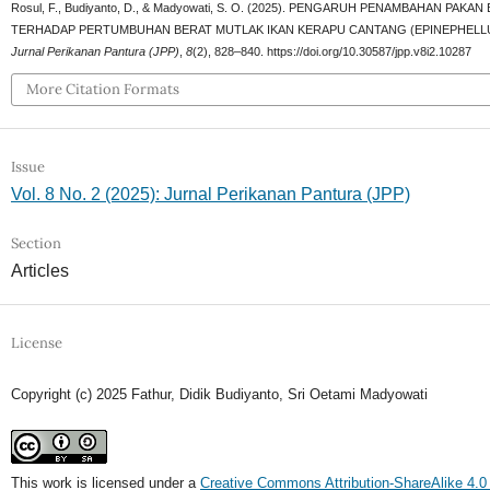
Rosul, F., Budiyanto, D., & Madyowati, S. O. (2025). PENGARUH PENAMBAHAN 
TERHADAP PERTUMBUHAN BERAT MUTLAK IKAN KERAPU CANTANG (EPINEPHELLU
Jurnal Perikanan Pantura (JPP)
,
8
(2), 828–840. https://doi.org/10.30587/jpp.v8i2.10287
More Citation Formats
Issue
Vol. 8 No. 2 (2025): Jurnal Perikanan Pantura (JPP)
Section
Articles
License
Copyright (c) 2025 Fathur, Didik Budiyanto, Sri Oetami Madyowati
This work is licensed under a
Creative Commons Attribution-ShareAlike 4.0 