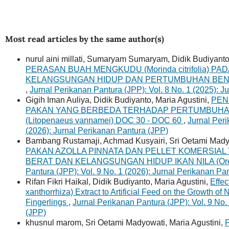
Most read articles by the same author(s)
nurul aini millati, Sumaryam Sumaryam, Didik Budiyant
PERASAN BUAH MENGKUDU (Morinda citrifolia) P
KELANGSUNGAN HIDUP DAN PERTUMBUHAN BENIH IKA
,
Jurnal Perikanan Pantura (JPP): Vol. 8 No. 1 (2025): J
Gigih Iman Auliya, Didik Budiyanto, Maria Agustini,
PEN
PAKAN YANG BERBEDA TERHADAP PERTUMBUHA
(Litopenaeus vannamei) DOC 30 - DOC 60
,
Jurnal Peri
(2026): Jurnal Perikanan Pantura (JPP)
Bambang Rustamaji, Achmad Kusyairi, Sri Oetami Mad
PAKAN AZOLLA PINNATA DAN PELLET KOMERSI
BERAT DAN KELANGSUNGAN HIDUP IKAN NILA (Oreoc
Pantura (JPP): Vol. 9 No. 1 (2026): Jurnal Perikanan Pa
Rifan Fikri Haikal, Didik Budiyanto, Maria Agustini,
Effe
xanthorrhiza) Extract to Artificial Feed on the Growth of 
Fingerlings
,
Jurnal Perikanan Pantura (JPP): Vol. 9 No.
(JPP)
khusnul marom, Sri Oetami Madyowati, Maria Agustini,