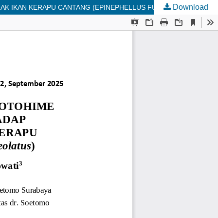
Download
PENGARUH PENAMBAHAN PAKAN BUATAN OTOHIME DENGAN DOSIS YANG BERBEDA TERHADAP PERTUMBUHAN BERAT MUTLAK IKAN KERAPU CANTANG (EPINEPHELLUS FUSCOGUTTATUS-LANCEOLATUS) D50 - D80