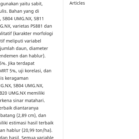
Articles
gunakan yaitu sabit,
ulis. Bahan yang di
, SB04 UMG.NX, SB11
.NX, varietas PS881 dan
itatif (karakter morfologi
if meliputi variabel
jumlah daun, diameter
 rendemen dan hablur).
%. Jika terdapat
RT 5%, uji korelasi, dan
isis keragaman
MG.NX, SB04 UMG.NX,
B20 UMG.NX memiliki
rkena sinar matahari.
rbaik diantaranya
batang (2,89 cm), dan
ki estimasi hasil terbaik
an hablur (20,99 ton/ha).
dan hasil. Semua variable