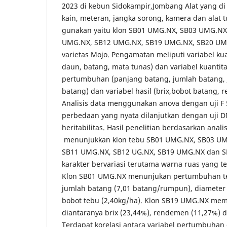
2023 di kebun Sidokampir,Jombang Alat yang di 
kain, meteran, jangka sorong, kamera dan alat t
gunakan yaitu klon SB01 UMG.NX, SB03 UMG.NX
UMG.NX, SB12 UMG.NX, SB19 UMG.NX, SB20 UMG
varietas Mojo. Pengamatan meliputi variabel kual
daun, batang, mata tunas) dan variabel kuantitat
pertumbuhan (panjang batang, jumlah batang, 
batang) dan variabel hasil (brix,bobot batang,
Analisis data menggunakan anova dengan uji F 5
perbedaan yang nyata dilanjutkan dengan uji DM
heritabilitas. Hasil penelitian berdasarkan anal
menunjukkan klon tebu SB01 UMG.NX, SB03 U
SB11 UMG.NX, SB12 UG.NX, SB19 UMG.NX dan S
karakter bervariasi terutama warna ruas yang te
Klon SB01 UMG.NX menunjukan pertumbuhan te
jumlah batang (7,01 batang/rumpun), diameter 
bobot tebu (2,40kg/ha). Klon SB19 UMG.NX memili
diantaranya brix (23,44%), rendemen (11,27%) d
Terdapat korelasi antara variabel pertumbuhan 