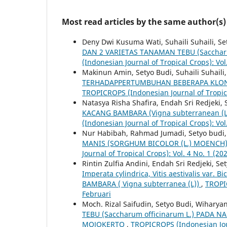
Most read articles by the same author(s)
Deny Dwi Kusuma Wati, Suhaili Suhaili, S
DAN 2 VARIETAS TANAMAN TEBU (Saccharu
(Indonesian Journal of Tropical Crops): Vol
Makinun Amin, Setyo Budi, Suhaili Suhaili
TERHADAPPERTUMBUHAN BEBERAPA KLON T
TROPICROPS (Indonesian Journal of Tropical
Natasya Risha Shafira, Endah Sri Redjeki, 
KACANG BAMBARA (Vigna subterranean 
(Indonesian Journal of Tropical Crops): Vol
Nur Habibah, Rahmad Jumadi, Setyo budi
MANIS (SORGHUM BICOLOR (L.) MOENCH)
Journal of Tropical Crops): Vol. 4 No. 1 (20
Rintin Zulfia Andini, Endah Sri Redjeki, Se
Imperata cylindrica, Vitis aestivalis va
BAMBARA ( Vigna subterranea (L))
,
TROPIC
Februari
Moch. Rizal Saifudin, Setyo Budi, Wiharyan
TEBU (Saccharum officinarum L.) PAD
MOJOKERTO
,
TROPICROPS (Indonesian Journ