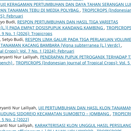
,
UJI KERAGAMAN PERTUMBUHAN DAN DAYA TAHAN SERANGAN LU
PAN TANAMAN TEBU DI MEDIA POLYBAG
,
TROPICROPS (Indonesia
25): Februari
tyo Budi,
RESPON PERTUMBUHAN DAN HASIL TIGA VARIETAS
 (L.)) PADA EMPAT DOSISPUPUK KANDANG KAMBING
,
TROPICROP
. 9 No. 1 (2026): Tropicrops
, Setyo Budi,
RESPON LIMA GALUR PADA TIGA PERLAKUAN VOLUM
TANAMAN KACANG BAMBARA (Vigna subterranea (L.) Verdc)
,
 Crops): Vol. 7 No. 1 (2024): Februari
ryanti Nur Lailiyah,
PENERAPAN PUPUK PETROGANIK TERHADAP T
oench)
,
TROPICROPS (Indonesian Journal of Tropical Crops): Vol. 5
ryanti Nur Lailiyah,
UJI PERTUMBUHAN DAN HASIL KLON TANAMA
ESA BUDUNG SIDOREJO KECAMATAN SUMOBITO – JOMBANG
,
TROPICR
. 5 No. 2 (2022)
anti Nur Lailiyah,
KARAKTERISASI KLON UNGGUL HASIL PERSILAN