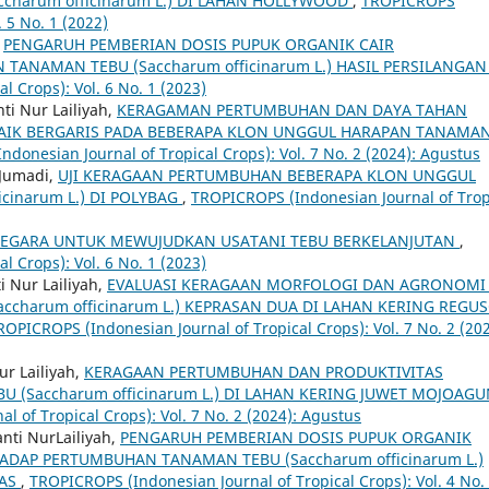
harum officinarum L.) DI LAHAN HOLLYWOOD
,
TROPICROPS
. 5 No. 1 (2022)
,
PENGARUH PEMBERIAN DOSIS PUPUK ORGANIK CAIR
ANAMAN TEBU (Saccharum officinarum L.) HASIL PERSILANGA
 Crops): Vol. 6 No. 1 (2023)
ti Nur Lailiyah,
KERAGAMAN PERTUMBUHAN DAN DAYA TAHAN
AIK BERGARIS PADA BEBERAPA KLON UNGGUL HARAPAN TANAMA
donesian Journal of Tropical Crops): Vol. 7 No. 2 (2024): Agustus
 Jumadi,
UJI KERAGAAN PERTUMBUHAN BEBERAPA KLON UNGGUL
cinarum L.) DI POLYBAG
,
TROPICROPS (Indonesian Journal of Trop
NEGARA UNTUK MEWUJUDKAN USATANI TEBU BERKELANJUTAN
,
 Crops): Vol. 6 No. 1 (2023)
i Nur Lailiyah,
EVALUASI KERAGAAN MORFOLOGI DAN AGRONOMI
ccharum officinarum L.) KEPRASAN DUA DI LAHAN KERING REGUS
ROPICROPS (Indonesian Journal of Tropical Crops): Vol. 7 No. 2 (202
ur Lailiyah,
KERAGAAN PERTUMBUHAN DAN PRODUKTIVITAS
U (Saccharum officinarum L.) DI LAHAN KERING JUWET MOJOAG
 of Tropical Crops): Vol. 7 No. 2 (2024): Agustus
anti NurLailiyah,
PENGARUH PEMBERIAN DOSIS PUPUK ORGANIK
DAP PERTUMBUHAN TANAMAN TEBU (Saccharum officinarum L.)
NAS
,
TROPICROPS (Indonesian Journal of Tropical Crops): Vol. 4 No.