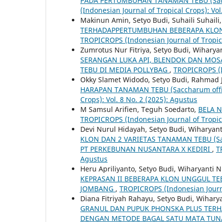
PADA PERTUMBUHAN TANAMAN TEBU (Sacc
(Indonesian Journal of Tropical Crops): Vol
Makinun Amin, Setyo Budi, Suhaili Suhaili
TERHADAPPERTUMBUHAN BEBERAPA KLON T
TROPICROPS (Indonesian Journal of Tropical
Zumrotus Nur Fitriya, Setyo Budi, Wiharyan
SERANGAN LUKA API, BLENDOK DAN MOS
TEBU DI MEDIA POLLYBAG
,
TROPICROPS (In
Okky Slamet Widodo, Setyo Budi, Rahmad
HARAPAN TANAMAN TEBU (Saccharum offi
Crops): Vol. 8 No. 2 (2025): Agustus
M Samsul Arifien, Teguh Soedarto,
BELA 
TROPICROPS (Indonesian Journal of Tropical
Devi Nurul Hidayah, Setyo Budi, Wiharyant
KLON DAN 2 VARIETAS TANAMAN TEBU (Sa
PT PERKEBUNAN NUSANTARA X KEDIRI
,
T
Agustus
Heru Apriliyanto, Setyo Budi, Wiharyanti N
KEPRASAN II BEBERAPA KLON UNGGUL TEB
JOMBANG
,
TROPICROPS (Indonesian Journal
Diana Fitriyah Rahayu, Setyo Budi, Wihary
GRANUL DAN PUPUK PHONSKA PLUS TERHA
DENGAN METODE BAGAL SATU MATA TU