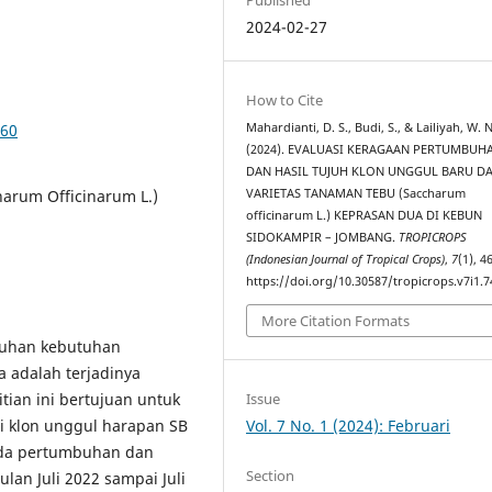
2024-02-27
How to Cite
460
Mahardianti, D. S., Budi, S., & Lailiyah, W. N
(2024). EVALUASI KERAGAAN PERTUMBUH
DAN HASIL TUJUH KLON UNGGUL BARU D
harum Officinarum L.)
VARIETAS TANAMAN TEBU (Saccharum
officinarum L.) KEPRASAN DUA DI KEBUN
SIDOKAMPIR – JOMBANG.
TROPICROPS
(Indonesian Journal of Tropical Crops)
,
7
(1), 4
https://doi.org/10.30587/tropicrops.v7i1.
More Citation Formats
nuhan kebutuhan
a adalah terjadinya
Issue
itian ini bertujuan untuk
Vol. 7 No. 1 (2024): Februari
i klon unggul harapan SB
ada pertumbuhan dan
Section
lan Juli 2022 sampai Juli