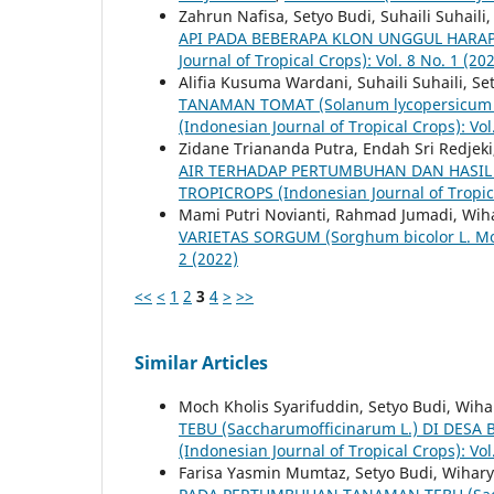
Zahrun Nafisa, Setyo Budi, Suhaili Suhaili
API PADA BEBERAPA KLON UNGGUL HARA
Journal of Tropical Crops): Vol. 8 No. 1 (20
Alifia Kusuma Wardani, Suhaili Suhaili, Se
TANAMAN TOMAT (Solanum lycopersicum
(Indonesian Journal of Tropical Crops): Vol
Zidane Triananda Putra, Endah Sri Redjeki
AIR TERHADAP PERTUMBUHAN DAN HASIL 
TROPICROPS (Indonesian Journal of Tropical
Mami Putri Novianti, Rahmad Jumadi, Wiha
VARIETAS SORGUM (Sorghum bicolor L. M
2 (2022)
<<
<
1
2
3
4
>
>>
Similar Articles
Moch Kholis Syarifuddin, Setyo Budi, Wiha
TEBU (Saccharumofficinarum L.) DI D
(Indonesian Journal of Tropical Crops): Vol
Farisa Yasmin Mumtaz, Setyo Budi, Wihary