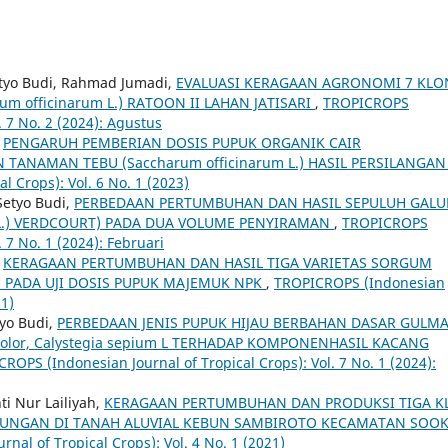
etyo Budi, Rahmad Jumadi,
EVALUASI KERAGAAN AGRONOMI 7 KLO
m officinarum L.) RATOON II LAHAN JATISARI
,
TROPICROPS
. 7 No. 2 (2024): Agustus
,
PENGARUH PEMBERIAN DOSIS PUPUK ORGANIK CAIR
ANAMAN TEBU (Saccharum officinarum L.) HASIL PERSILANGA
 Crops): Vol. 6 No. 1 (2023)
Setyo Budi,
PERBEDAAN PERTUMBUHAN DAN HASIL SEPULUH GALU
(L.) VERDCOURT) PADA DUA VOLUME PENYIRAMAN
,
TROPICROPS
. 7 No. 1 (2024): Februari
,
KERAGAAN PERTUMBUHAN DAN HASIL TIGA VARIETAS SORGUM
 PADA UJI DOSIS PUPUK MAJEMUK NPK
,
TROPICROPS (Indonesian
21)
tyo Budi,
PERBEDAAN JENIS PUPUK HIJAU BERBAHAN DASAR GULM
r. Bicolor, Calystegia sepium L TERHADAP KOMPONENHASIL KACANG
ROPS (Indonesian Journal of Tropical Crops): Vol. 7 No. 1 (2024):
ti Nur Lailiyah,
KERAGAAN PERTUMBUHAN DAN PRODUKSI TIGA K
A NAUNGAN DI TANAH ALUVIAL KEBUN SAMBIROTO KECAMATAN SOOK
al of Tropical Crops): Vol. 4 No. 1 (2021)