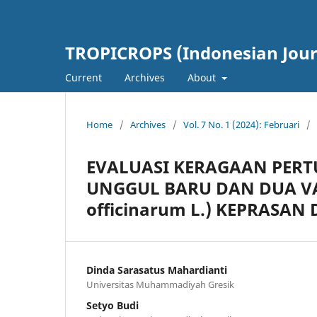
TROPICROPS (Indonesian Journ
Current
Archives
About
Home
/
Archives
/
Vol. 7 No. 1 (2024): Februari
/
EVALUASI KERAGAAN PER
UNGGUL BARU DAN DUA VA
officinarum L.) KEPRASA
Dinda Sarasatus Mahardianti
Universitas Muhammadiyah Gresik
Setyo Budi