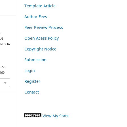
Template Article
Author Fees
Peer Review Process
.
Open Acess Policy
AN
AN DUA
Copyright Notice
Submission
6–56.
Login
7460
Register
Contact
View My Stats