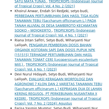
SATU MATA TUNAS
,
TROPICROPS (Indonesian Journal
of Tropical Crops): Vol. 4 No. 2 (2021)
Khoirul Anwar, Endah Sri Redjeki, setyo budi,
PERBEDAAN PERTUMBUHAN DAN HASIL TIGA KLON
TANAMAN TEBU (Saccharum officinarum L.) PADA
TANAH ALUVIAL DI DESA SAMBIROTO KECAMATAN
SOOKO – MOJOKERTO
,
TROPICROPS (Indonesian
Journal of Tropical Crops): Vol. 4 No. 1 (2021)
Riana Intan Safitri, Setyo Budi, Wiharyanti Nur
Lailiyah,
PENGARUH PEMBERIAN DOSIS BAHAN
ORGANIK KOTORAN SAPI DAN DOSIS PUPUK NPK
(151515) TERHADAP PERTUMBUHAN DAN HASIL
TANAMAN TOMAT CERI (Lycopersicum esculentum
Mill.)
,
TROPICROPS (Indonesian Journal of Tropical
Crops): Vol. 6 No. 1 (2023)
Devi Nurul Hidayah, Setyo Budi, Wiharyanti Nur
Lailiyah,
EVALUASI KERAGAAN MORFOLOGI DAN
AGRONOMI 7 KLON DAN 2 VARIETAS TANAMAN TEBU
(Saccharum officinarum L.) KEPRASAN DUA DI LAHAN
KERING REGUSOL, PT PERKEBUNAN NUSANTARA X
KEDIRI
,
TROPICROPS (Indonesian Journal of Tropical
Crops): Vol. 7 No. 2 (2024): Agustus
Farisa Yasmin Mumtaz, Setyo Budi, Wiharyanti Nur