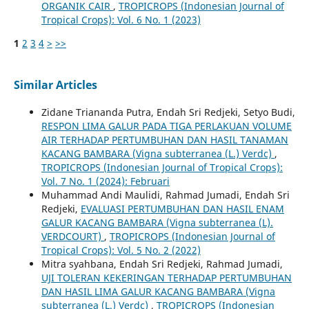
ORGANIK CAIR
,
TROPICROPS (Indonesian Journal of
Tropical Crops): Vol. 6 No. 1 (2023)
1
2
3
4
>
>>
Similar Articles
Zidane Triananda Putra, Endah Sri Redjeki, Setyo Budi,
RESPON LIMA GALUR PADA TIGA PERLAKUAN VOLUME
AIR TERHADAP PERTUMBUHAN DAN HASIL TANAMAN
KACANG BAMBARA (Vigna subterranea (L.) Verdc)
,
TROPICROPS (Indonesian Journal of Tropical Crops):
Vol. 7 No. 1 (2024): Februari
Muhammad Andi Maulidi, Rahmad Jumadi, Endah Sri
Redjeki,
EVALUASI PERTUMBUHAN DAN HASIL ENAM
GALUR KACANG BAMBARA (Vigna subterranea (L).
VERDCOURT)
,
TROPICROPS (Indonesian Journal of
Tropical Crops): Vol. 5 No. 2 (2022)
Mitra syahbana, Endah Sri Redjeki, Rahmad Jumadi,
UJI TOLERAN KEKERINGAN TERHADAP PERTUMBUHAN
DAN HASIL LIMA GALUR KACANG BAMBARA (Vigna
subterranea (L.) Verdc)
,
TROPICROPS (Indonesian