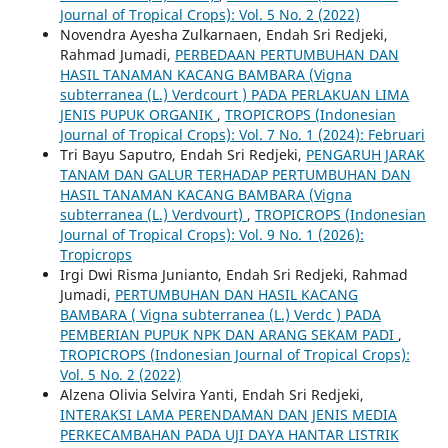
Journal of Tropical Crops): Vol. 5 No. 2 (2022)
Novendra Ayesha Zulkarnaen, Endah Sri Redjeki,
Rahmad Jumadi,
PERBEDAAN PERTUMBUHAN DAN
HASIL TANAMAN KACANG BAMBARA (Vigna
subterranea (L.) Verdcourt ) PADA PERLAKUAN LIMA
JENIS PUPUK ORGANIK
,
TROPICROPS (Indonesian
Journal of Tropical Crops): Vol. 7 No. 1 (2024): Februari
Tri Bayu Saputro, Endah Sri Redjeki,
PENGARUH JARAK
TANAM DAN GALUR TERHADAP PERTUMBUHAN DAN
HASIL TANAMAN KACANG BAMBARA (Vigna
subterranea (L.) Verdvourt)
,
TROPICROPS (Indonesian
Journal of Tropical Crops): Vol. 9 No. 1 (2026):
Tropicrops
Irgi Dwi Risma Junianto, Endah Sri Redjeki, Rahmad
Jumadi,
PERTUMBUHAN DAN HASIL KACANG
BAMBARA ( Vigna subterranea (L.) Verdc ) PADA
PEMBERIAN PUPUK NPK DAN ARANG SEKAM PADI
,
TROPICROPS (Indonesian Journal of Tropical Crops):
Vol. 5 No. 2 (2022)
Alzena Olivia Selvira Yanti, Endah Sri Redjeki,
INTERAKSI LAMA PERENDAMAN DAN JENIS MEDIA
PERKECAMBAHAN PADA UJI DAYA HANTAR LISTRIK