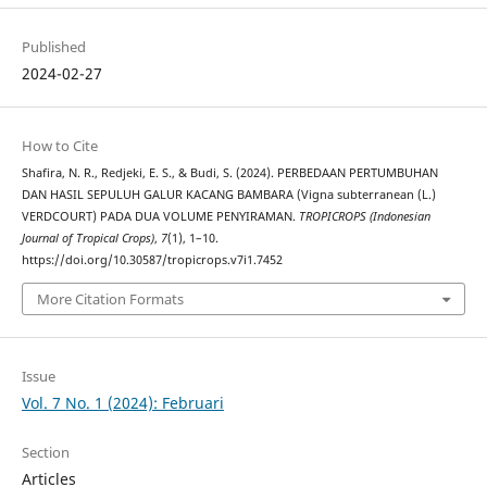
Published
2024-02-27
How to Cite
Shafira, N. R., Redjeki, E. S., & Budi, S. (2024). PERBEDAAN PERTUMBUHAN
DAN HASIL SEPULUH GALUR KACANG BAMBARA (Vigna subterranean (L.)
VERDCOURT) PADA DUA VOLUME PENYIRAMAN.
TROPICROPS (Indonesian
Journal of Tropical Crops)
,
7
(1), 1–10.
https://doi.org/10.30587/tropicrops.v7i1.7452
More Citation Formats
Issue
Vol. 7 No. 1 (2024): Februari
Section
Articles