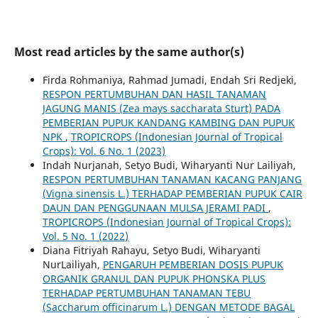
Most read articles by the same author(s)
Firda Rohmaniya, Rahmad Jumadi, Endah Sri Redjeki,
RESPON PERTUMBUHAN DAN HASIL TANAMAN
JAGUNG MANIS (Zea mays saccharata Sturt) PADA
PEMBERIAN PUPUK KANDANG KAMBING DAN PUPUK
NPK
,
TROPICROPS (Indonesian Journal of Tropical
Crops): Vol. 6 No. 1 (2023)
Indah Nurjanah, Setyo Budi, Wiharyanti Nur Lailiyah,
RESPON PERTUMBUHAN TANAMAN KACANG PANJANG
(Vigna sinensis L.) TERHADAP PEMBERIAN PUPUK CAIR
DAUN DAN PENGGUNAAN MULSA JERAMI PADI
,
TROPICROPS (Indonesian Journal of Tropical Crops):
Vol. 5 No. 1 (2022)
Diana Fitriyah Rahayu, Setyo Budi, Wiharyanti
NurLailiyah,
PENGARUH PEMBERIAN DOSIS PUPUK
ORGANIK GRANUL DAN PUPUK PHONSKA PLUS
TERHADAP PERTUMBUHAN TANAMAN TEBU
(Saccharum officinarum L.) DENGAN METODE BAGAL