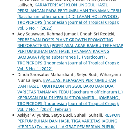
Lailiyah,
KARAKTERISASI KLON UNGGUL HASIL
PERSILANGAN PADA PERTUMBUHAN TANAMAN TEBU
(Saccharum officinarum L.) DI LAHAN HOLLYWOOD
,
TROPICROPS (Indonesian Journal of Tropical Crops):
Vol. 5 No. 1 (2022)
Ady Setyawan, Rahmad Jumadi, Endah Sri Redjeki,
PERBEDAAN DOSIS PLANT GROWTH PROMOTING
RHIZOBACTERIA (PGPR) ASAL AKAR BAMBU TERHADAP
PERTUMBUHAN DAN HASIL TANAMAN KACANG
BAMBARA (Vigna subterranea (L.) Verdcourt)
,
TROPICROPS (Indonesian Journal of Tropical Crops):
Vol. 5 No. 1 (2022)
Dinda Sarasatus Mahardianti, Setyo Budi, Wiharyanti
Nur Lailiyah,
EVALUASI KERAGAAN PERTUMBUHAN
DAN HASIL TUJUH KLON UNGGUL BARU DAN DUA
VARIETAS TANAMAN TEBU (Saccharum officinarum L.)
KEPRASAN DUA DI KEBUN SIDOKAMPIR – JOMBANG
,
TROPICROPS (Indonesian Journal of Tropical Crops):
Vol. 7 No. 1 (2024): Februari
Askiya’ A’ yunita, Setyo Budi, Suhaili Suhaili,
RESPON
PERTUMBUHAN DAN HASIL TIGA VARIETAS JAGUNG
HIBRIDA (Zea mays L.) AKIBAT PEMBERIAN PUPUK