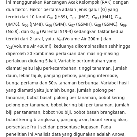
ini menggunakan Rancangan Acak Kelompok (RAK) dengan
dua faktor. Faktor pertama adalah jenis galur (G) yang
terdiri dari 10 taraf G
(JH89), G
(JH67), G
(JH41), G
01
02
03
04
(JM76), G
(JM48), G
(G4M), G
(G5MH), G
(G5MC), G
05
06
07
08
09
(No.8), dan G
(Parental S19-3) sedangkan faktor kedua
010
terdiri dari 2 taraf, yaitu V
(Volume Air 200ml) dan
01
V
(Volume Air 400ml). keduanya dikombinasikan sehhingga
02
diperoleh 20 kombinasi perlakuan dan masing-masing
perlakuan diulang 5 kali. Variable pertumbuhan yang
diamati yaitu laju perkecambahan, tinggi tanaman, jumlah
daun, lebar tajuk, panjang petiole, panjang internode,
bunga pertama dan 50% tanaman berbunga. Variabel hasil
yang diamati yaitu jumlah bunga, jumlah polong per
tanaman, bobot basah polong per tanaman, bobot kering
polong per tanaman, bobot kering biji per tanaman, jumlah
biji per tanaman, bobot 100 biji, bobot basah brangkasan,
bobot kering brangkasan, panjang akar, bobot kering akar,
persentase fruit set dan persentase kupasan. Pada
penelitian ini Analisis data yang digunakan adalah Anova,