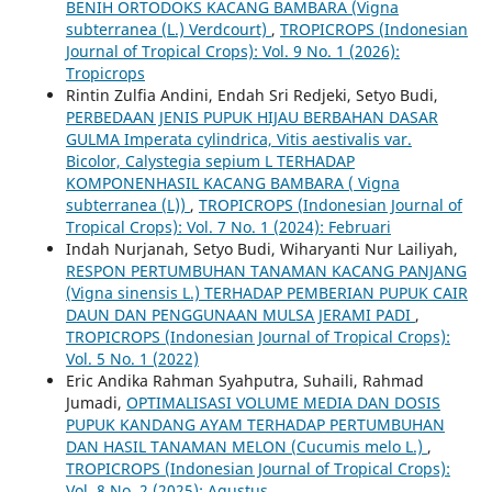
BENIH ORTODOKS KACANG BAMBARA (Vigna
subterranea (L.) Verdcourt)
,
TROPICROPS (Indonesian
Journal of Tropical Crops): Vol. 9 No. 1 (2026):
Tropicrops
Rintin Zulfia Andini, Endah Sri Redjeki, Setyo Budi,
PERBEDAAN JENIS PUPUK HIJAU BERBAHAN DASAR
GULMA Imperata cylindrica, Vitis aestivalis var.
Bicolor, Calystegia sepium L TERHADAP
KOMPONENHASIL KACANG BAMBARA ( Vigna
subterranea (L))
,
TROPICROPS (Indonesian Journal of
Tropical Crops): Vol. 7 No. 1 (2024): Februari
Indah Nurjanah, Setyo Budi, Wiharyanti Nur Lailiyah,
RESPON PERTUMBUHAN TANAMAN KACANG PANJANG
(Vigna sinensis L.) TERHADAP PEMBERIAN PUPUK CAIR
DAUN DAN PENGGUNAAN MULSA JERAMI PADI
,
TROPICROPS (Indonesian Journal of Tropical Crops):
Vol. 5 No. 1 (2022)
Eric Andika Rahman Syahputra, Suhaili, Rahmad
Jumadi,
OPTIMALISASI VOLUME MEDIA DAN DOSIS
PUPUK KANDANG AYAM TERHADAP PERTUMBUHAN
DAN HASIL TANAMAN MELON (Cucumis melo L.)
,
TROPICROPS (Indonesian Journal of Tropical Crops):
Vol. 8 No. 2 (2025): Agustus