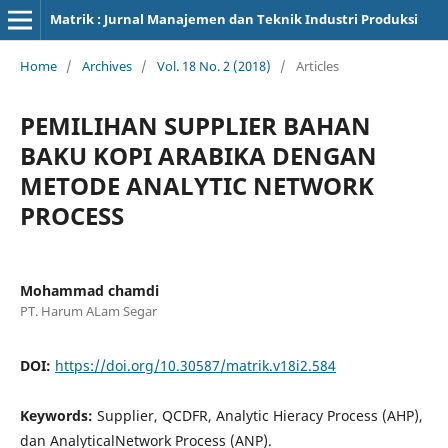
Matrik : Jurnal Manajemen dan Teknik Industri Produksi
Home
/
Archives
/
Vol. 18 No. 2 (2018)
/
Articles
PEMILIHAN SUPPLIER BAHAN
BAKU KOPI ARABIKA DENGAN
METODE ANALYTIC NETWORK
PROCESS
Mohammad chamdi
PT. Harum ALam Segar
DOI:
https://doi.org/10.30587/matrik.v18i2.584
Keywords:
Supplier, QCDFR, Analytic Hieracy Process (AHP),
dan AnalyticalNetwork Process (ANP).