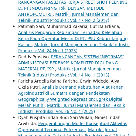
RANCANGAN FASILITAS KERJA STREET SHOT PEENING
DI PT INDOSPRING Tbk. DENGAN METODE
ANTROPOMETRI
,
Matrik : Jurnal Manajemen dan
Teknik Industri Produksi: Vol. 17 No. 2 (2017)
Patimah Sari, Muhammad Zakaria, Cut Ita Erliana,
Analisis Pengaruh Kebisingan Terhadap Kelelahan
Kerja Pada Operator Mesin Di PT. PSU Kebun Tanjung
Kasau
,
Matrik : Jurnal Manajemen dan Teknik Industri
Produksi: Vol. 24 No. 1 (2023)
Deddy Prastiyo,
PERANCANGAN SISTEM INFORMASI
ADMINISTRASI BERBASIS KOMPUTER DIGUDANG
MATERIAL PT. ISP
,
Matrik : Jurnal Manajemen dan
Teknik Industri Produksi: Vol. 14 No. 1 (2013)
Faricha Ardelia Raina Faricha, Erwin Widodo, Alya
Oktia Putri,
Analisis Demand Kebutuhan Alat Panen
Agroindustri di Sumatra dengan Pendekatan
Geographically Weighted Regression: Egrek Digital
Merah Putih
,
Matrik : Jurnal Manajemen dan Teknik
Industri Produksi: Vol. 26 No. 1 (2025)
Dyah Puspita Indah Budi Sari Wulan, Niniet Indah
Arvitrida,
Pengembangan Model Konseptual Aktivitas
Operasional Terminal Petikemas
,
Matrik : Jurnal
Manajemen dan Teknik Industri Produksi: Vol. 26 No. 1