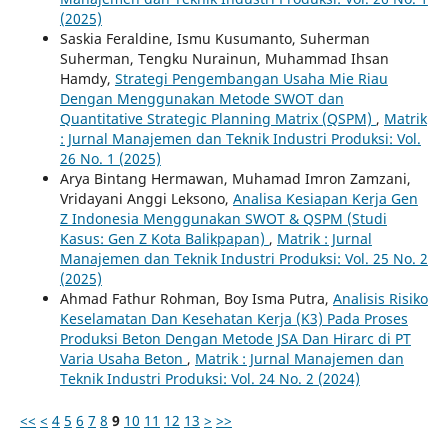
(2025)
Saskia Feraldine, Ismu Kusumanto, Suherman
Suherman, Tengku Nurainun, Muhammad Ihsan
Hamdy,
Strategi Pengembangan Usaha Mie Riau
Dengan Menggunakan Metode SWOT dan
Quantitative Strategic Planning Matrix (QSPM)
,
Matrik
: Jurnal Manajemen dan Teknik Industri Produksi: Vol.
26 No. 1 (2025)
Arya Bintang Hermawan, Muhamad Imron Zamzani,
Vridayani Anggi Leksono,
Analisa Kesiapan Kerja Gen
Z Indonesia Menggunakan SWOT & QSPM (Studi
Kasus: Gen Z Kota Balikpapan)
,
Matrik : Jurnal
Manajemen dan Teknik Industri Produksi: Vol. 25 No. 2
(2025)
Ahmad Fathur Rohman, Boy Isma Putra,
Analisis Risiko
Keselamatan Dan Kesehatan Kerja (K3) Pada Proses
Produksi Beton Dengan Metode JSA Dan Hirarc di PT
Varia Usaha Beton
,
Matrik : Jurnal Manajemen dan
Teknik Industri Produksi: Vol. 24 No. 2 (2024)
<<
<
4
5
6
7
8
9
10
11
12
13
>
>>