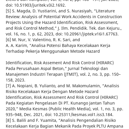
doi: 10.51903/juritek.v3i2.1692.
[5] S. Magda, D. Yustiarini, and S. Nurasiyah, “Literature
Review: Analysis of Potential Work Accidents in Construction
Projects Using the Hazard Identification, Risk Assessment,
and Risk Control Method,” J. Ilm. Pendidik. Tek. dan Kejuru.,
vol. 16, no. 1, p. 62, 2023, doi: 10.20961/jiptek.v16i1.67763.
[6] M. Nur, V. Valentino, R. K. Sari, and
A. A. Karim, “Analisa Potensi Bahaya Kecelakaan Kerja
Terhadap Pekerja Menggunakan Metode Hazard
Identification, Risk Assement And Risk Control (HIRARC)
Pada Perusahaan Aspal Beton,” Jurnal Teknologi dan
Manajemen Industri Terapan (JTMIT), vol. 2, no. 3, pp. 150–
158, 2023.
[7] A. Nopiani, B. Yulianto, and M. Makomulamin, “Analisis
Risiko Kecelakaan Kerja Dengan Metode Hazard
Identification, Risk Assessment And Risk Control (HIRARC)
Pada Kegiatan Pengelasan Di PT. Kunango Jantan Tahun
2020,” Media Kesmas (Public Health Media), vol. 1, no. 3, pp.
935–948, Dec. 2021, doi: 10.25311/kesmas.vol1.iss3.184.
[8] S. Balili and F. Yuamita, “Analisis Pengendalian Risiko
Kecelakaan Kerja Bagian Mekanik Pada Proyek PLTU Ampana