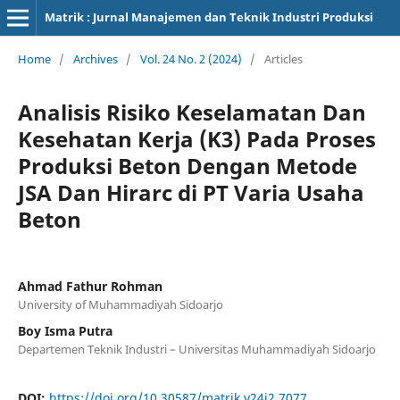
Matrik : Jurnal Manajemen dan Teknik Industri Produksi
Home
/
Archives
/
Vol. 24 No. 2 (2024)
/
Articles
Analisis Risiko Keselamatan Dan
Kesehatan Kerja (K3) Pada Proses
Produksi Beton Dengan Metode
JSA Dan Hirarc di PT Varia Usaha
Beton
Ahmad Fathur Rohman
University of Muhammadiyah Sidoarjo
Boy Isma Putra
Departemen Teknik Industri – Universitas Muhammadiyah Sidoarjo
DOI:
https://doi.org/10.30587/matrik.v24i2.7077