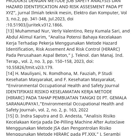
PRODUKSI DENGAN METODE JOB SAFETY ANALYSIS DAN
HAZARD IDENTIFICATION AND RISK ASSESMENT PADA PT
XYZ”, jurnal Ilmiah teknik mesin, Elektro dan Komputer, Vol
3, no.2, pp. 341-348, Jul.2023, doi
:10.51903/juritek.v312.1866.
[13] Muhammad Nur, Verly Valentino, Resy Kumala Sari, and
Abdul Alimul Karim, “Analisa Potensi Bahaya Kecelakaan
Kerja Terhadap Pekerja Menggunakan Metode Hazard
Identification, Risk Assement And Risk Control (HIRARC)
Pada Perusahaan Aspal Beton,” J. Teknol. dan Manaj. Ind.
Terap., vol. 2, no. 3, pp. 150–158, 2023, doi:
10.55826/tmit.v2i3.179.
[14] H. Mauliyani, N. Romdhona, M. Fauziah, P Studi
Kesehatan Masyarakat, and F. Kesehatan Masyarakat,
“Environmental Occupational Health and Safety Journal
IDENTIFIKASI RISIKO KESELAMATAN KERJA METODE
(HIRARC) PADA TAHAP PEMBUATAN TANGKI DI PT. GEMALA
SARANAUPAYA1,”Environmental Occupational Health and
Safety Journal•, vol. 2, no. 2, p. 163, 2022
[15] D. Indra Saputra and D. Andesta, “Analisis Risiko
Kecelakaan Kerja pada De-Pilling Machine After Autoclave
Menggunakan Metode JSA dan Pengontrolan Risiko
Menggunakan Metode HIRARC pada PT.XXX,” J. Serambi