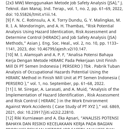
(2x3 MW) Menggunakan Metode Job Safety Analysis (JSA),” J.
Teknol. dan Manaj. Ind. Terap., vol. 1, no. 2, pp. 61–69, 2022,
doi: 10.55826/tmit.v1iii.14.
[9] F. N. C. Rotinsulu, A. K. Torry Dundu, G. Y. Malingkas, M.
R. I. A. Mondoringin, and A. H. Thambas, “Risk Potential
Analysis Using Hazard Identication, Risk Assessment and
Determine Control (HIRADC) and Job Safety Analysis (JSA)
Methods,” Asian J. Eng. Soc. Heal., vol. 2, no. 10, pp. 1133–
1141, 2023, doi: 10.46799/ajesh.v2i10.147.
[10] M. I. Alamsyah and A. P. F, “Analisa Potensi Bahaya
Kerja Dengan Metode HIRARC Pada Pekerjaan Unit Finish
Mill Di PT Semen Indonesia ( PERSERO ) Tbk . Pabrik Tuban
Analysis of Occupational Hazards Potential Using the
HIRARC Method in Finish Mill Unit at PT Semen Indonesia (
PERSERO ),” vol. 1, no. September, pp. 61–68, 2022.
[11] I. M. Siregar, A. Larasati, and A. Muid, “Analysis of the
Implementation of Hazard Identification , Risk Assessment
and Risk Control ( HIRARC ) in the Work Environment
Against Work Accidents ( Case Study of PT XYZ ),” vol. 6869,
2021, doi: 10.23917/jiti.v22i2.22810.
[12] Riki Kurniawan and A. Eka Apsari, “ANALISIS POTENSI
BAHAYA DAN RISIKO KECELAKAAN KERJA PADA BAGIAN