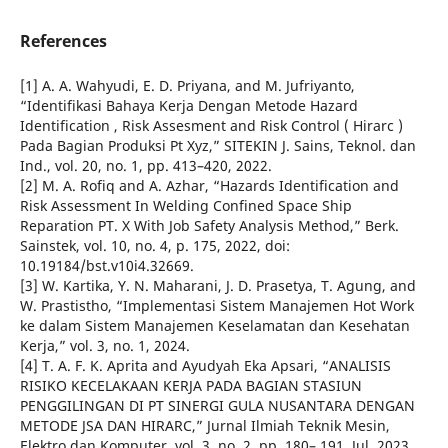
References
[1] A. A. Wahyudi, E. D. Priyana, and M. Jufriyanto,
“Identifikasi Bahaya Kerja Dengan Metode Hazard
Identification , Risk Assesment and Risk Control ( Hirarc )
Pada Bagian Produksi Pt Xyz,” SITEKIN J. Sains, Teknol. dan
Ind., vol. 20, no. 1, pp. 413–420, 2022.
[2] M. A. Rofiq and A. Azhar, “Hazards Identification and
Risk Assessment In Welding Confined Space Ship
Reparation PT. X With Job Safety Analysis Method,” Berk.
Sainstek, vol. 10, no. 4, p. 175, 2022, doi:
10.19184/bst.v10i4.32669.
[3] W. Kartika, Y. N. Maharani, J. D. Prasetya, T. Agung, and
W. Prastistho, “Implementasi Sistem Manajemen Hot Work
ke dalam Sistem Manajemen Keselamatan dan Kesehatan
Kerja,” vol. 3, no. 1, 2024.
[4] T. A. F. K. Aprita and Ayudyah Eka Apsari, “ANALISIS
RISIKO KECELAKAAN KERJA PADA BAGIAN STASIUN
PENGGILINGAN DI PT SINERGI GULA NUSANTARA DENGAN
METODE JSA DAN HIRARC,” Jurnal Ilmiah Teknik Mesin,
Elektro dan Komputer, vol. 3, no. 2, pp. 180– 191, Jul. 2023,