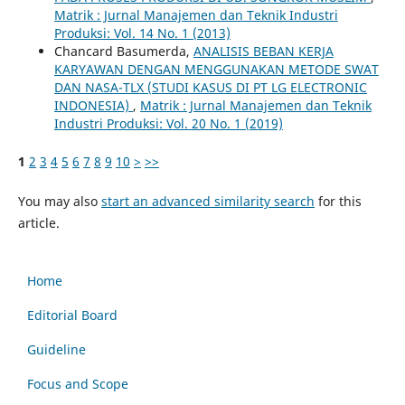
Matrik : Jurnal Manajemen dan Teknik Industri
Produksi: Vol. 14 No. 1 (2013)
Chancard Basumerda,
ANALISIS BEBAN KERJA
KARYAWAN DENGAN MENGGUNAKAN METODE SWAT
DAN NASA-TLX (STUDI KASUS DI PT LG ELECTRONIC
INDONESIA)
,
Matrik : Jurnal Manajemen dan Teknik
Industri Produksi: Vol. 20 No. 1 (2019)
1
2
3
4
5
6
7
8
9
10
>
>>
You may also
start an advanced similarity search
for this
article.
Home
Editorial Board
Guideline
Focus and Scope