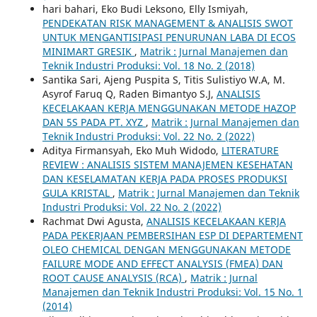
hari bahari, Eko Budi Leksono, Elly Ismiyah,
PENDEKATAN RISK MANAGEMENT & ANALISIS SWOT
UNTUK MENGANTISIPASI PENURUNAN LABA DI ECOS
MINIMART GRESIK
,
Matrik : Jurnal Manajemen dan
Teknik Industri Produksi: Vol. 18 No. 2 (2018)
Santika Sari, Ajeng Puspita S, Titis Sulistiyo W.A, M.
Asyrof Faruq Q, Raden Bimantyo S.J,
ANALISIS
KECELAKAAN KERJA MENGGUNAKAN METODE HAZOP
DAN 5S PADA PT. XYZ
,
Matrik : Jurnal Manajemen dan
Teknik Industri Produksi: Vol. 22 No. 2 (2022)
Aditya Firmansyah, Eko Muh Widodo,
LITERATURE
REVIEW : ANALISIS SISTEM MANAJEMEN KESEHATAN
DAN KESELAMATAN KERJA PADA PROSES PRODUKSI
GULA KRISTAL
,
Matrik : Jurnal Manajemen dan Teknik
Industri Produksi: Vol. 22 No. 2 (2022)
Rachmat Dwi Agusta,
ANALISIS KECELAKAAN KERJA
PADA PEKERJAAN PEMBERSIHAN ESP DI DEPARTEMENT
OLEO CHEMICAL DENGAN MENGGUNAKAN METODE
FAILURE MODE AND EFFECT ANALYSIS (FMEA) DAN
ROOT CAUSE ANALYSIS (RCA)
,
Matrik : Jurnal
Manajemen dan Teknik Industri Produksi: Vol. 15 No. 1
(2014)