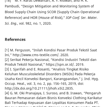
[18] M. F. Raras Dewantari, A. Y. Ridwan, and H. K.
Pambudi, “Design Mitigation and Monitoring System of
Blood Supply Chain Using SCOR (Supply Chain Operational
Reference) and HOR (House of Risk),”
IOP Conf. Ser. Mater.
Sci. Eng.
, vol. 982, no. 1, 2020.
References
[1] M. Ferguson, “Inilah Kondisi Pasar Produk Tekstil Saat
Ini,” http://www.cms-textile.com/. 2020.
[2] Serikat Pekerja Nasional, “Kondisi Industri Tekstil dan
Produk Tekstil Nasional,” https://spn.or.id/. 2019.
[3] I. Sjarifah and E. Rosanti, “Analisis Tingkat Risiko
Keluhan Musculoskeletal Disorders (MSDs) Pada Pekerja
Usaha Kecil Konveksi Bangsri, Karangpandan,” J. Ind. Hyg.
Occup. Heal., vol. 3, no. 2, pp. 156–165, 2019, doi:
http://dx.doi.org/10.21111/jihoh.v3i2.2835.
[4] G. M. Oki Pranajaya, I. Suroso, and B. Irawan, “Pengaruh
Bauran Pemasaran dalam Bisnis Konveksi Clothing Karikatur
Bali Terhadap Kepuasan dan Loyalitas Konsumen Pada PT.