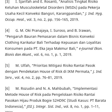
[3] I. Sjarifah and E. Rosanti, “Analisis Tingkat Risiko
Keluhan Musculoskeletal Disorders (MSDs) pada Pekerja
Usaha Kecil Konveksi Bangsri, Karangpandan,”
J. Ind. Hyg.
Occup. Heal.
, vol. 3, no. 2, pp. 156–165, 2019.
[4] G. M. Oki Pranajaya, I. Suroso, and B. Irawan,
“Pengaruh Bauran Pemasaran dalam Bisnis Konveksi
Clothing Karikatur Bali Terhadap Kepuasan dan Loyalitas
Konsumen pada PT. Eka Jaya Makmur Bali,”
e-Journal Ekon.
Bisnis dan Akunt.
, vol. 6, no. 1, p. 1, 2019.
[5] M. Ulfah, “Prioritas Mitigasi Risiko Rantai Pasok
dengan Pendekatan House of Risk di IKM Permata,”
J. Ind.
Serv.
, vol. 4, no. 2, pp. 76–81, 2019.
[6] M. Rozudin and N. A. Mahbubah, “Implementasi
Metode House of Risk pada Pengelolaan Risiko Rantai
Pasokan Hijau Produk Bogie S2HD9C (Studi Kasus: PT Barata
Indonesia),”
JISI J. Integr. Sist. Ind.
, vol. 8, no. 1, pp. 1–11,