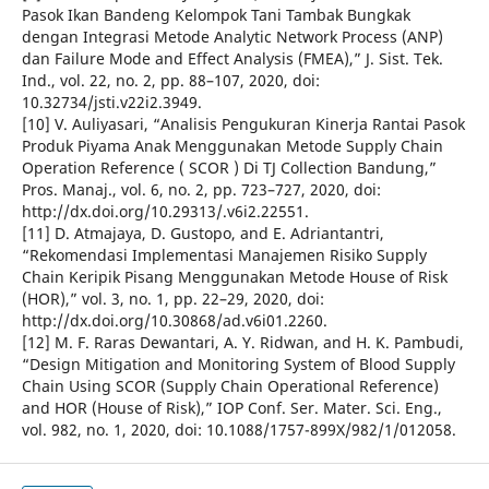
Pasok Ikan Bandeng Kelompok Tani Tambak Bungkak
dengan Integrasi Metode Analytic Network Process (ANP)
dan Failure Mode and Effect Analysis (FMEA),” J. Sist. Tek.
Ind., vol. 22, no. 2, pp. 88–107, 2020, doi:
10.32734/jsti.v22i2.3949.
[10] V. Auliyasari, “Analisis Pengukuran Kinerja Rantai Pasok
Produk Piyama Anak Menggunakan Metode Supply Chain
Operation Reference ( SCOR ) Di TJ Collection Bandung,”
Pros. Manaj., vol. 6, no. 2, pp. 723–727, 2020, doi:
http://dx.doi.org/10.29313/.v6i2.22551.
[11] D. Atmajaya, D. Gustopo, and E. Adriantantri,
“Rekomendasi Implementasi Manajemen Risiko Supply
Chain Keripik Pisang Menggunakan Metode House of Risk
(HOR),” vol. 3, no. 1, pp. 22–29, 2020, doi:
http://dx.doi.org/10.30868/ad.v6i01.2260.
[12] M. F. Raras Dewantari, A. Y. Ridwan, and H. K. Pambudi,
“Design Mitigation and Monitoring System of Blood Supply
Chain Using SCOR (Supply Chain Operational Reference)
and HOR (House of Risk),” IOP Conf. Ser. Mater. Sci. Eng.,
vol. 982, no. 1, 2020, doi: 10.1088/1757-899X/982/1/012058.