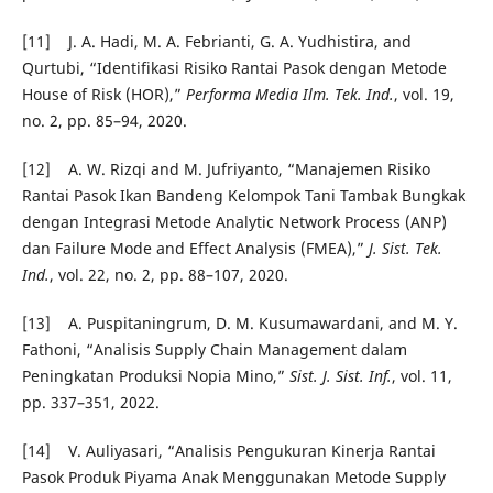
[11] J. A. Hadi, M. A. Febrianti, G. A. Yudhistira, and
Qurtubi, “Identifikasi Risiko Rantai Pasok dengan Metode
House of Risk (HOR),”
Performa Media Ilm. Tek. Ind.
, vol. 19,
no. 2, pp. 85–94, 2020.
[12] A. W. Rizqi and M. Jufriyanto, “Manajemen Risiko
Rantai Pasok Ikan Bandeng Kelompok Tani Tambak Bungkak
dengan Integrasi Metode Analytic Network Process (ANP)
dan Failure Mode and Effect Analysis (FMEA),”
J. Sist. Tek.
Ind.
, vol. 22, no. 2, pp. 88–107, 2020.
[13] A. Puspitaningrum, D. M. Kusumawardani, and M. Y.
Fathoni, “Analisis Supply Chain Management dalam
Peningkatan Produksi Nopia Mino,”
Sist. J. Sist. Inf.
, vol. 11,
pp. 337–351, 2022.
[14] V. Auliyasari, “Analisis Pengukuran Kinerja Rantai
Pasok Produk Piyama Anak Menggunakan Metode Supply