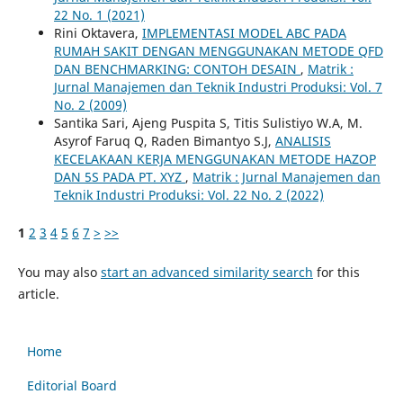
22 No. 1 (2021)
Rini Oktavera,
IMPLEMENTASI MODEL ABC PADA
RUMAH SAKIT DENGAN MENGGUNAKAN METODE QFD
DAN BENCHMARKING: CONTOH DESAIN
,
Matrik :
Jurnal Manajemen dan Teknik Industri Produksi: Vol. 7
No. 2 (2009)
Santika Sari, Ajeng Puspita S, Titis Sulistiyo W.A, M.
Asyrof Faruq Q, Raden Bimantyo S.J,
ANALISIS
KECELAKAAN KERJA MENGGUNAKAN METODE HAZOP
DAN 5S PADA PT. XYZ
,
Matrik : Jurnal Manajemen dan
Teknik Industri Produksi: Vol. 22 No. 2 (2022)
1
2
3
4
5
6
7
>
>>
You may also
start an advanced similarity search
for this
article.
Home
Editorial Board