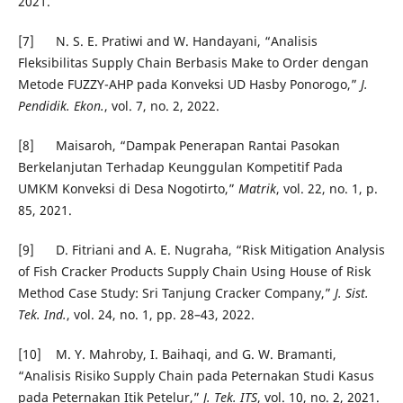
2021.
[7] N. S. E. Pratiwi and W. Handayani, “Analisis
Fleksibilitas Supply Chain Berbasis Make to Order dengan
Metode FUZZY-AHP pada Konveksi UD Hasby Ponorogo,”
J.
Pendidik. Ekon.
, vol. 7, no. 2, 2022.
[8] Maisaroh, “Dampak Penerapan Rantai Pasokan
Berkelanjutan Terhadap Keunggulan Kompetitif Pada
UMKM Konveksi di Desa Nogotirto,”
Matrik
, vol. 22, no. 1, p.
85, 2021.
[9] D. Fitriani and A. E. Nugraha, “Risk Mitigation Analysis
of Fish Cracker Products Supply Chain Using House of Risk
Method Case Study: Sri Tanjung Cracker Company,”
J. Sist.
Tek. Ind.
, vol. 24, no. 1, pp. 28–43, 2022.
[10] M. Y. Mahroby, I. Baihaqi, and G. W. Bramanti,
“Analisis Risiko Supply Chain pada Peternakan Studi Kasus
pada Peternakan Itik Petelur,”
J. Tek. ITS
, vol. 10, no. 2, 2021.