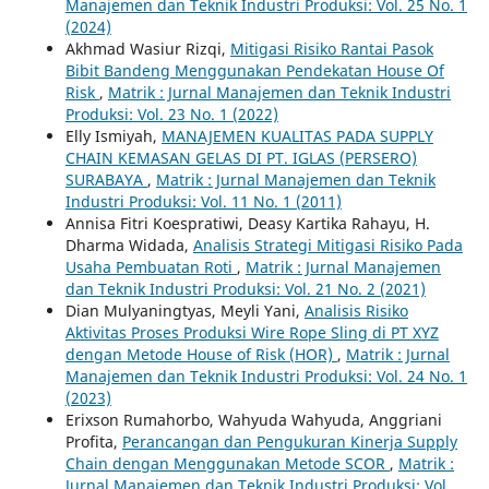
Manajemen dan Teknik Industri Produksi: Vol. 25 No. 1
(2024)
Akhmad Wasiur Rizqi,
Mitigasi Risiko Rantai Pasok
Bibit Bandeng Menggunakan Pendekatan House Of
Risk
,
Matrik : Jurnal Manajemen dan Teknik Industri
Produksi: Vol. 23 No. 1 (2022)
Elly Ismiyah,
MANAJEMEN KUALITAS PADA SUPPLY
CHAIN KEMASAN GELAS DI PT. IGLAS (PERSERO)
SURABAYA
,
Matrik : Jurnal Manajemen dan Teknik
Industri Produksi: Vol. 11 No. 1 (2011)
Annisa Fitri Koespratiwi, Deasy Kartika Rahayu, H.
Dharma Widada,
Analisis Strategi Mitigasi Risiko Pada
Usaha Pembuatan Roti
,
Matrik : Jurnal Manajemen
dan Teknik Industri Produksi: Vol. 21 No. 2 (2021)
Dian Mulyaningtyas, Meyli Yani,
Analisis Risiko
Aktivitas Proses Produksi Wire Rope Sling di PT XYZ
dengan Metode House of Risk (HOR)
,
Matrik : Jurnal
Manajemen dan Teknik Industri Produksi: Vol. 24 No. 1
(2023)
Erixson Rumahorbo, Wahyuda Wahyuda, Anggriani
Profita,
Perancangan dan Pengukuran Kinerja Supply
Chain dengan Menggunakan Metode SCOR
,
Matrik :
Jurnal Manajemen dan Teknik Industri Produksi: Vol.