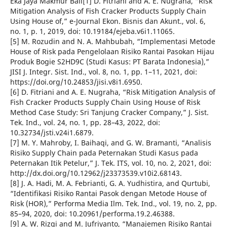
Eka Jaya Makmur Bali[1] D. Fitriani and A. E. Nugraha, “Risk
Mitigation Analysis of Fish Cracker Products Supply Chain
Using House of,” e-Journal Ekon. Bisnis dan Akunt., vol. 6,
no. 1, p. 1, 2019, doi: 10.19184/ejeba.v6i1.11065.
[5] M. Rozudin and N. A. Mahbubah, “Implementasi Metode
House of Risk pada Pengelolaan Risiko Rantai Pasokan Hijau
Produk Bogie S2HD9C (Studi Kasus: PT Barata Indonesia),”
JISI J. Integr. Sist. Ind., vol. 8, no. 1, pp. 1–11, 2021, doi:
https://doi.org/10.24853/jisi.v8i1.6950.
[6] D. Fitriani and A. E. Nugraha, “Risk Mitigation Analysis of
Fish Cracker Products Supply Chain Using House of Risk
Method Case Study: Sri Tanjung Cracker Company,” J. Sist.
Tek. Ind., vol. 24, no. 1, pp. 28–43, 2022, doi:
10.32734/jsti.v24i1.6879.
[7] M. Y. Mahroby, I. Baihaqi, and G. W. Bramanti, “Analisis
Risiko Supply Chain pada Peternakan Studi Kasus pada
Peternakan Itik Petelur,” J. Tek. ITS, vol. 10, no. 2, 2021, doi:
http://dx.doi.org/10.12962/j23373539.v10i2.68143.
[8] J. A. Hadi, M. A. Febrianti, G. A. Yudhistira, and Qurtubi,
“Identifikasi Risiko Rantai Pasok dengan Metode House of
Risk (HOR),” Performa Media Ilm. Tek. Ind., vol. 19, no. 2, pp.
85–94, 2020, doi: 10.20961/performa.19.2.46388.
[9] A. W. Rizqi and M. Jufriyanto, “Manajemen Risiko Rantai