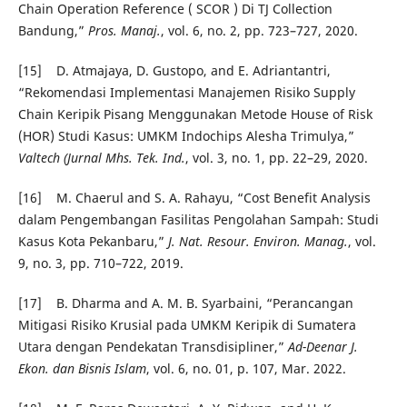
Chain Operation Reference ( SCOR ) Di TJ Collection
Bandung,”
Pros. Manaj.
, vol. 6, no. 2, pp. 723–727, 2020.
[15] D. Atmajaya, D. Gustopo, and E. Adriantantri,
“Rekomendasi Implementasi Manajemen Risiko Supply
Chain Keripik Pisang Menggunakan Metode House of Risk
(HOR) Studi Kasus: UMKM Indochips Alesha Trimulya,”
Valtech (Jurnal Mhs. Tek. Ind.
, vol. 3, no. 1, pp. 22–29, 2020.
[16] M. Chaerul and S. A. Rahayu, “Cost Benefit Analysis
dalam Pengembangan Fasilitas Pengolahan Sampah: Studi
Kasus Kota Pekanbaru,”
J. Nat. Resour. Environ. Manag.
, vol.
9, no. 3, pp. 710–722, 2019.
[17] B. Dharma and A. M. B. Syarbaini, “Perancangan
Mitigasi Risiko Krusial pada UMKM Keripik di Sumatera
Utara dengan Pendekatan Transdisipliner,”
Ad-Deenar J.
Ekon. dan Bisnis Islam
, vol. 6, no. 01, p. 107, Mar. 2022.