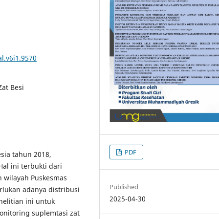
l.v6i1.9570
at Besi
PDF
sia tahun 2018,
l ini terbukti dari
ah wilayah Puskesmas
Published
lukan adanya distribusi
2025-04-30
elitian ini untuk
nitoring suplemtasi zat