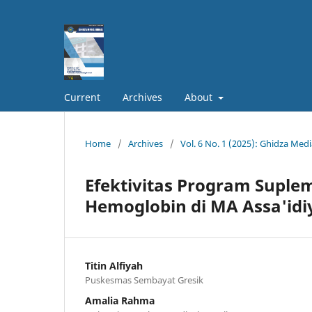
Current
Archives
About
Home
/
Archives
/
Vol. 6 No. 1 (2025): Ghidza Medi
Efektivitas Program Suple
Hemoglobin di MA Assa'idi
Titin Alfiyah
Puskesmas Sembayat Gresik
Amalia Rahma