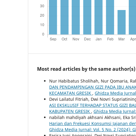
Most read articles by the same author(s)
Nur Habibatus Sholihah, Nur Qomaria, Ra
DAN PENDAMPINGAN GIZI PADA IBU ANA
KECAMATAN GRESIK
,
Ghidza Media Jurnal:
Devi Lailatul Fitriah, Dwi Novri Supriatin
ASI EKSKLUSIF TERHADAP STATUS GIZI B
KABUPATEN GRESIK
,
Ghidza Media Jurnal:
nabilah mahdiyah akhsani Akhsani, Eka Sr
Harian dan Frekuesi Konsumsi Jajanan den
Ghidza Media Jurnal: Vol. 5 No. 2 (2024): 
Farisa Juni Anggraini, Dwi Novri Supriat