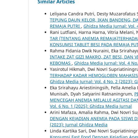
Similar Articles
Leliyana Candra Putri, Desty Muzarofatus 
TEPUNG DAUN KELOR, IKAN BANDENG, D
REMAJA PUTRI
,
Ghidza Media Jurnal: Vol. 
Rani Lutfiani, Harna Harna, Vitria Melani
TAR (TENTANG ANEMIA REMAJA)TERHADA
KONSUMSI TABLET BESI PADA REMAJA PU
Rahma Fidania Dwik Nuraini, Eka Srirahay
INTAKE ZAT GIZI MAKRO, ZAT BESI, DA
KEBOMAS
,
Ghidza Media Jurnal: Vol. 4 No
Yasirotul Hikmah, Dwi Novri Supriatinin
TERHADAP KADAR HEMOGLOBIN MAHASIS
Ghidza Media Jurnal: Vol. 4 No. 2 (2023): 
Eka Srirahayu Ariestiningsih, Fella Ameli
Munisah, Dyah Satyarini Ratnaningrum,
P
MENCEGAH ANEMIA MELALUI AGITASI D
Vol. 6 No. 1 (2025): Ghidza Media Jurnal
Arini Mafaza, Amalia Rahma, Dwi Novri S
DENGAN KEJADIAN ANEMIA PADA SISWI 
(2023): Jurnal Ghidza Media
Linda Kartika Sari, Dwi Novri Supriatining
Konsumsi Fast Food Dengan Kejadian Ane