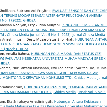
Sholikhah, Sutrisno Adi Prayitno,
EVALUASI SENSORI DAN GIZI CHI
AN TEPUNG MOCAF SEBAGAI ALTERNATIF PENCEGAHAN ANEMIA
4 No. 1 (2022): GHIDZA
, Nadiyah Nadiyah, Erry Yudha Mulyani,
PENGARUH PEMBERIAN ME
P PERUBAHAN PENGETAHUAN DAN SIKAP TERKAIT ANEMIA SERTA
TRI
,
Ghidza Media Jurnal: Vol. 5 No. 1 (2023): Jurnal Ghidza Media
u Ariestiningsih, Desty Muzarofatus Sholikhah,
HUBUNGAN ANTAR
N VITAMIN C DENGAN KADAR HEMOGLOBIN SISWI SMA DI KECAMAT
. 1 (2022): GHIDZA
grum, Amalia Rahma,
HUBUNGAN POLA MAKAN DAN STATUS GIZI
WI FAKULTAS KESEHATAN UNIVERSITAS MUHAMMADIYAH GRESIK
GHIDZA
a Rahma, Nur Faizatul Khasanah, Dwi Faqihatus Syarifah Has, Muni
ERAN KADER ANEMIA SISWA SMA NEGERI 1 KEBOMAS DALAM
AN MONITORING KEPATUHAN KONSUMSI TTD
,
Ghidza Media Jurnal
upriatiningrum,
HUBUNGAN ASUPAN ZINK, TEMBAGA, DAN VITAMI
DI SMA MUHAMMADIYAH 10 GKB
,
Ghidza Media Jurnal: Vol. 5 No. 1
rum, Eka Srirahayu Ariestiningsih,
Hubungan Antara Kebiasaan
mia Pada Mahasiswi Fakultas Kesehatan Universitas Muhammadiy