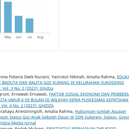
hma Fidania Dwik Nuraini, Yasirotul Hikmah, Amalia Rahma,
EDUK
K BADUTA DAN BALITA GIZI KURANG DI KELURAHAN SUKODONO
 Vol. 3 No. 2 (2022): Ghidza
ingrum, Ernawati Ernawati,
FAKTOR SOSIAL EKONOMI DAN PEMBER
ALITA UMUR 6-59 BULAN DI WILAYAH KERJA PUSKESMAS KEPATIHAN
 Vol. 4 No. 2 (2023): GHIDZA
irahayu Ariestiningsih, Amalia Rahma,
Hubungan Jumlah Asupan
gan Status Gizi Anak Sekolah Dasar di SDN Sukorejo, Sidayu, Gres
Ghidza Media Jurnal
iningrum, Endah Mulyani,
EFEKTIVITAS PERMAINAN THE FOOD