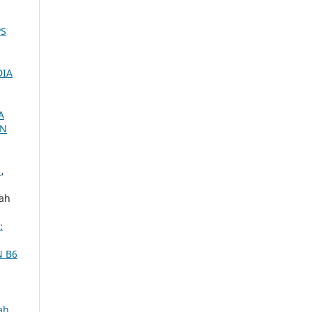
PS
DIA
A
AN
.
,
sah
:
N B6
ah