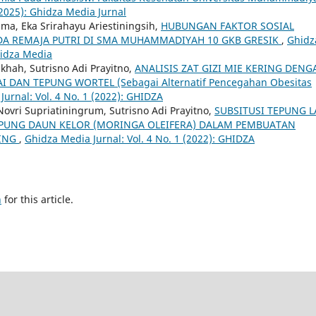
(2025): Ghidza Media Jurnal
ma, Eka Srirahayu Ariestiningsih,
HUBUNGAN FAKTOR SOSIAL
A REMAJA PUTRI DI SMA MUHAMMADIYAH 10 GKB GRESIK
,
Ghidz
Ghidza Media
ikhah, Sutrisno Adi Prayitno,
ANALISIS ZAT GIZI MIE KERING DENG
AI DAN TEPUNG WORTEL (Sebagai Alternatif Pencegahan Obesitas
Jurnal: Vol. 4 No. 1 (2022): GHIDZA
Novri Supriatiningrum, Sutrisno Adi Prayitno,
SUBSITUSI TEPUNG 
PUNG DAUN KELOR (MORINGA OLEIFERA) DALAM PEMBUATAN
TING
,
Ghidza Media Jurnal: Vol. 4 No. 1 (2022): GHIDZA
h
for this article.