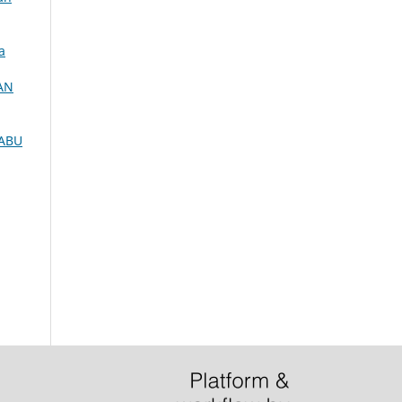
a
AN
LABU