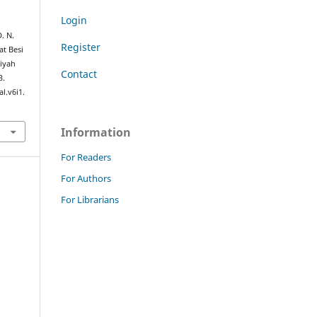
Login
. N.
Register
at Besi
iyah
Contact
3.
l.v6i1.
Information
For Readers
For Authors
For Librarians