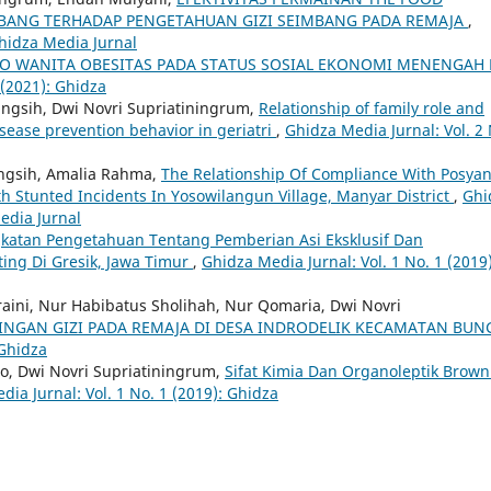
MBANG TERHADAP PENGETAHUAN GIZI SEIMBANG PADA REMAJA
,
Ghidza Media Jurnal
KO WANITA OBESITAS PADA STATUS SOSIAL EKONOMI MENENGAH 
 (2021): Ghidza
ningsih, Dwi Novri Supriatiningrum,
Relationship of family role and
isease prevention behavior in geriatri
,
Ghidza Media Jurnal: Vol. 2 
ningsih, Amalia Rahma,
The Relationship Of Compliance With Posya
th Stunted Incidents In Yosowilangun Village, Manyar District
,
Ghi
Media Jurnal
katan Pengetahuan Tentang Pemberian Asi Eksklusif Dan
ing Di Gresik, Jawa Timur
,
Ghidza Media Jurnal: Vol. 1 No. 1 (2019)
aini, Nur Habibatus Sholihah, Nur Qomaria, Dwi Novri
NGAN GIZI PADA REMAJA DI DESA INDRODELIK KECAMATAN BUN
 Ghidza
tno, Dwi Novri Supriatiningrum,
Sifat Kimia Dan Organoleptik Brown
ia Jurnal: Vol. 1 No. 1 (2019): Ghidza