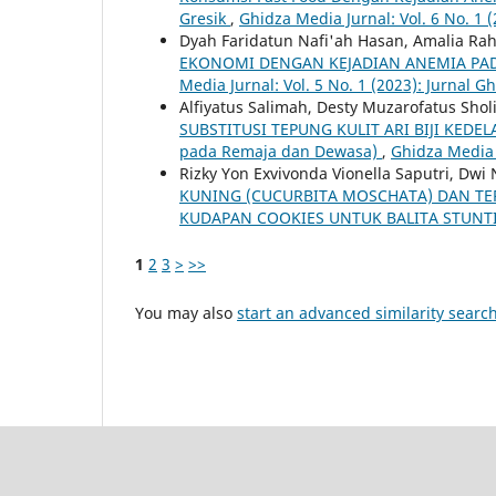
Gresik
,
Ghidza Media Jurnal: Vol. 6 No. 1 
Dyah Faridatun Nafi'ah Hasan, Amalia Rah
EKONOMI DENGAN KEJADIAN ANEMIA PAD
Media Jurnal: Vol. 5 No. 1 (2023): Jurnal 
Alfiyatus Salimah, Desty Muzarofatus Shol
SUBSTITUSI TEPUNG KULIT ARI BIJI KEDEL
pada Remaja dan Dewasa)
,
Ghidza Media 
Rizky Yon Exvivonda Vionella Saputri, Dwi 
KUNING (CUCURBITA MOSCHATA) DAN TE
KUDAPAN COOKIES UNTUK BALITA STUN
1
2
3
>
>>
You may also
start an advanced similarity searc