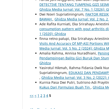
DETECTIVE TENTANG TUMPENG GIZI SEI
Ghidza Media Jurnal: Vol. 7 No. 1 (2026): 
Dwi Novri Supriatiningrum,
FAKTOR RESI
BAWAH
,
Ghidza Media Jurnal: Vol. 2 No. 2
Ade Rafita Kurniati, Eka Srirahayu Ariesti
consumption pattern with gout arthritis d
1 (2020): Ghidza
finna retno palupi, Eka Srirahayu Ariesti
Visits And Accuracy Of MP-ASI Portions Wi
Media Jurnal: Vol. 5 No. 2 (2024): Ghidza 
Amalia Rahma, Annisa Nuradhiani,
Pening
Pendampingan Balita Gizi Buruk Dan Stunt
Ghidza
Yasirotul Hikmah, Rahma Fidania Dwik Nur
Supriatiningrum,
EDUKASI DAN PENDAMPI
,
Ghidza Media Jurnal: Vol. 3 No. 2 (2022):
Kurnia Pasa Dwi Putri, Sutrisno Adi Prayi
Kukus Dari Formulasi Buah Tin
,
Ghidza Med
<<
<
1
2
3
4
5