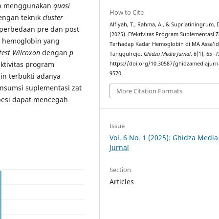
tian menggunakan
quasi
How to Cite
engan teknik
cluster
Alfiyah, T., Rahma, A., & Supriatiningrum, D
 perbedaan pre dan post
(2025). Efektivitas Program Suplementasi Z
ar hemoglobin yang
Terhadap Kadar Hemoglobin di MA Assa’id
test Wilcoxon
dengan
p
Tanggulrejo.
Ghidza Media Jurnal
,
6
(1), 65–7
ktivitas program
https://doi.org/10.30587/ghidzamediajurna
9570
in terbukti adanya
nsumsi suplementasi zat
More Citation Formats
 besi dapat mencegah
Issue
Vol. 6 No. 1 (2025): Ghidza Media
Jurnal
Section
Articles