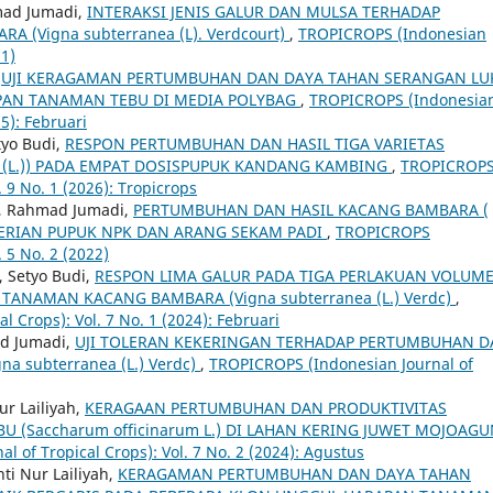
hmad Jumadi,
INTERAKSI JENIS GALUR DAN MULSA TERHADAP
(Vigna subterranea (L). Verdcourt)
,
TROPICROPS (Indonesian
21)
,
UJI KERAGAMAN PERTUMBUHAN DAN DAYA TAHAN SERANGAN LU
PAN TANAMAN TEBU DI MEDIA POLYBAG
,
TROPICROPS (Indonesia
25): Februari
tyo Budi,
RESPON PERTUMBUHAN DAN HASIL TIGA VARIETAS
 (L.)) PADA EMPAT DOSISPUPUK KANDANG KAMBING
,
TROPICROP
. 9 No. 1 (2026): Tropicrops
ki, Rahmad Jumadi,
PERTUMBUHAN DAN HASIL KACANG BAMBARA (
EMBERIAN PUPUK NPK DAN ARANG SEKAM PADI
,
TROPICROPS
. 5 No. 2 (2022)
, Setyo Budi,
RESPON LIMA GALUR PADA TIGA PERLAKUAN VOLUM
TANAMAN KACANG BAMBARA (Vigna subterranea (L.) Verdc)
,
 Crops): Vol. 7 No. 1 (2024): Februari
ad Jumadi,
UJI TOLERAN KEKERINGAN TERHADAP PERTUMBUHAN 
a subterranea (L.) Verdc)
,
TROPICROPS (Indonesian Journal of
ur Lailiyah,
KERAGAAN PERTUMBUHAN DAN PRODUKTIVITAS
U (Saccharum officinarum L.) DI LAHAN KERING JUWET MOJOAG
 of Tropical Crops): Vol. 7 No. 2 (2024): Agustus
ti Nur Lailiyah,
KERAGAMAN PERTUMBUHAN DAN DAYA TAHAN