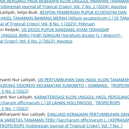
AIK BERGARIS PADA BEBERAPA KLON UNGGUL HARAPAN TANAMA
donesian Journal of Tropical Crops): Vol. 7 No. 2 (2024): Agustus
Lailiyah, Setyo Budi,
RESPON PEMBERIAN PUPUK ECOENZYM DAN
SIL TANAMAN BAWANG MERAH (Allium ascalonicum L.) DI TAN
of Tropical Crops): Vol. 8 No. 1 (2025): Februari
ri Redjeki,
UJI DOSIS PUPUK KANDANG AYAM TERHADAP
UNGGUL BARU (VUB) SORGUM (Sorghum bicolor (L.) Moench)
,
l Crops): Vol. 6 No. 2 (2023): Agustus
ryanti Nur Lailiyah,
UJI PERTUMBUHAN DAN HASIL KLON TANAMA
ESA BUDUNG SIDOREJO KECAMATAN SUMOBITO – JOMBANG
,
TROPICR
. 5 No. 2 (2022)
anti Nur Lailiyah,
KARAKTERISASI KLON UNGGUL HASIL PERSILAN
harum officinarum L.) DI LAHAN HOLLYWOOD
,
TROPICROPS
. 5 No. 1 (2022)
Wiharyanti Nur Lailiyah,
EVALUASI KERAGAAN PERTUMBUHAN DA
 VARIETAS TANAMAN TEBU (Saccharum officinarum L.) KEPRASA
TROPICROPS (Indonesian Journal of Tropical Crops): Vol. 7 No. 1