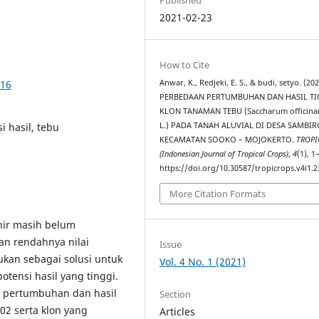
2021-02-23
How to Cite
316
Anwar, K., Redjeki, E. S., & budi, setyo. (202
PERBEDAAN PERTUMBUHAN DAN HASIL TI
KLON TANAMAN TEBU (Saccharum officin
i hasil, tebu
L.) PADA TANAH ALUVIAL DI DESA SAMBI
KECAMATAN SOOKO – MOJOKERTO.
TROPI
(Indonesian Journal of Tropical Crops)
,
4
(1), 1
https://doi.org/10.30587/tropicrops.v4i1.
More Citation Formats
hir masih belum
n rendahnya nilai
Issue
kan sebagai solusi untuk
Vol. 4 No. 1 (2021)
tensi hasil yang tinggi.
n pertumbuhan dan hasil
Section
02 serta klon yang
Articles