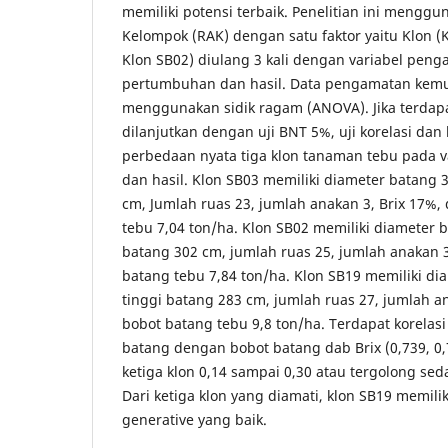
memiliki potensi terbaik. Penelitian ini meng
Kelompok (RAK) dengan satu faktor yaitu Klon (
Klon SB02) diulang 3 kali dengan variabel peng
pertumbuhan dan hasil. Data pengamatan kemud
menggunakan sidik ragam (ANOVA). Jika terdap
dilanjutkan dengan uji BNT 5%, uji korelasi dan 
perbedaan nyata tiga klon tanaman tebu pada 
dan hasil. Klon SB03 memiliki diameter batang 3
cm, Jumlah ruas 23, jumlah anakan 3, Brix 17%
tebu 7,04 ton/ha. Klon SB02 memiliki diameter b
batang 302 cm, jumlah ruas 25, jumlah anakan 
batang tebu 7,84 ton/ha. Klon SB19 memiliki di
tinggi batang 283 cm, jumlah ruas 27, jumlah a
bobot batang tebu 9,8 ton/ha. Terdapat korelas
batang dengan bobot batang dab Brix (0,739, 0,75
ketiga klon 0,14 sampai 0,30 atau tergolong s
Dari ketiga klon yang diamati, klon SB19 memilik
generative yang baik.