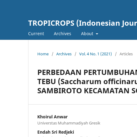
TROPICROPS (Indonesian Journ
Current
Archives
About
Home
/
Archives
/
Vol. 4 No. 1 (2021)
/
Articles
PERBEDAAN PERTUMBUHAN
TEBU (Saccharum officina
SAMBIROTO KECAMATAN S
Khoirul Anwar
Universtas Muhammadiyah Gresik
Endah Sri Redjeki