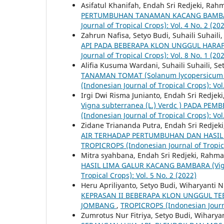
Asifatul Khanifah, Endah Sri Redjeki, Ra
PERTUMBUHAN TANAMAN KACANG BAMBARA 
Journal of Tropical Crops): Vol. 4 No. 2 (20
Zahrun Nafisa, Setyo Budi, Suhaili Suhaili
API PADA BEBERAPA KLON UNGGUL HARA
Journal of Tropical Crops): Vol. 8 No. 1 (20
Alifia Kusuma Wardani, Suhaili Suhaili, Se
TANAMAN TOMAT (Solanum lycopersicum
(Indonesian Journal of Tropical Crops): Vol
Irgi Dwi Risma Junianto, Endah Sri Redje
Vigna subterranea (L.) Verdc ) PADA P
(Indonesian Journal of Tropical Crops): Vol
Zidane Triananda Putra, Endah Sri Redjeki
AIR TERHADAP PERTUMBUHAN DAN HASIL 
TROPICROPS (Indonesian Journal of Tropical
Mitra syahbana, Endah Sri Redjeki, Rahm
HASIL LIMA GALUR KACANG BAMBARA (Vign
Tropical Crops): Vol. 5 No. 2 (2022)
Heru Apriliyanto, Setyo Budi, Wiharyanti N
KEPRASAN II BEBERAPA KLON UNGGUL TEB
JOMBANG
,
TROPICROPS (Indonesian Journal
Zumrotus Nur Fitriya, Setyo Budi, Wiharyan