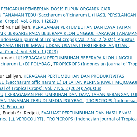
,
PENGARUH PEMBERIAN DOSIS PUPUK ORGANIK CAIR
ANAMAN TEBU (Saccharum officinarum L.) HASIL PERSILANGA
 Crops): Vol. 6 No. 1 (2023)
ti Nur Lailiyah,
KERAGAMAN PERTUMBUHAN DAN DAYA TAHAN
AIK BERGARIS PADA BEBERAPA KLON UNGGUL HARAPAN TANAMA
donesian Journal of Tropical Crops): Vol. 7 No. 2 (2024): Agustus
NEGARA UNTUK MEWUJUDKAN USATANI TEBU BERKELANJUTAN
,
 Crops): Vol. 6 No. 1 (2023)
 Jumadi,
UJI KERAGAAN PERTUMBUHAN BEBERAPA KLON UNGGUL
cinarum L.) DI POLYBAG
,
TROPICROPS (Indonesian Journal of Trop
ur Lailiyah,
KERAGAAN PERTUMBUHAN DAN PRODUKTIVITAS
U (Saccharum officinarum L.) DI LAHAN KERING JUWET MOJOAG
 of Tropical Crops): Vol. 7 No. 2 (2024): Agustus
,
UJI KERAGAMAN PERTUMBUHAN DAN DAYA TAHAN SERANGAN LU
PAN TANAMAN TEBU DI MEDIA POLYBAG
,
TROPICROPS (Indonesia
25): Februari
Endah Sri Redjeki,
EVALUASI PERTUMBUHAN DAN HASIL ENAM
nea (L). VERDCOURT)
,
TROPICROPS (Indonesian Journal of Tropica