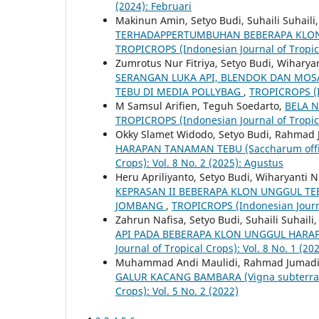
(2024): Februari
Makinun Amin, Setyo Budi, Suhaili Suhaili
TERHADAPPERTUMBUHAN BEBERAPA KLON T
TROPICROPS (Indonesian Journal of Tropical
Zumrotus Nur Fitriya, Setyo Budi, Wiharyan
SERANGAN LUKA API, BLENDOK DAN MOS
TEBU DI MEDIA POLLYBAG
,
TROPICROPS (In
M Samsul Arifien, Teguh Soedarto,
BELA 
TROPICROPS (Indonesian Journal of Tropical
Okky Slamet Widodo, Setyo Budi, Rahmad
HARAPAN TANAMAN TEBU (Saccharum offi
Crops): Vol. 8 No. 2 (2025): Agustus
Heru Apriliyanto, Setyo Budi, Wiharyanti N
KEPRASAN II BEBERAPA KLON UNGGUL TEB
JOMBANG
,
TROPICROPS (Indonesian Journal
Zahrun Nafisa, Setyo Budi, Suhaili Suhaili
API PADA BEBERAPA KLON UNGGUL HARA
Journal of Tropical Crops): Vol. 8 No. 1 (20
Muhammad Andi Maulidi, Rahmad Jumadi, 
GALUR KACANG BAMBARA (Vigna subterra
Crops): Vol. 5 No. 2 (2022)