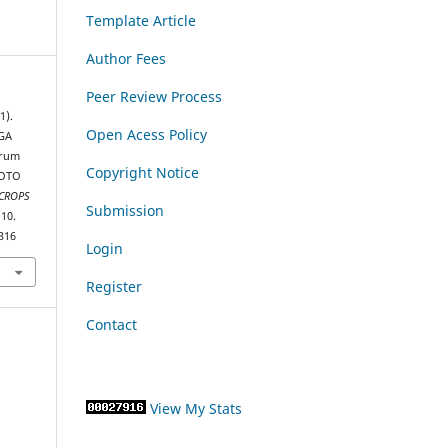
Template Article
Author Fees
Peer Review Process
1).
Open Acess Policy
GA
arum
Copyright Notice
ROTO
CROPS
Submission
–10.
2316
Login
Register
Contact
View My Stats