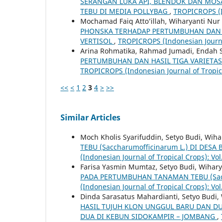
SERANGAN LUKA API, BLENDOK DAN MOS
TEBU DI MEDIA POLLYBAG
,
TROPICROPS (In
Mochamad Faiq Atto’illah, Wiharyanti Nur 
PHONSKA TERHADAP PERTUMBUHAN DAN HA
VERTISOL
,
TROPICROPS (Indonesian Journal 
Arina Rohmatika, Rahmad Jumadi, Endah S
PERTUMBUHAN DAN HASIL TIGA VARIETAS 
TROPICROPS (Indonesian Journal of Tropica
<<
<
1
2
3
4
>
>>
Similar Articles
Moch Kholis Syarifuddin, Setyo Budi, Wiha
TEBU (Saccharumofficinarum L.) DI D
(Indonesian Journal of Tropical Crops): Vol
Farisa Yasmin Mumtaz, Setyo Budi, Wihary
PADA PERTUMBUHAN TANAMAN TEBU (Sacc
(Indonesian Journal of Tropical Crops): Vol
Dinda Sarasatus Mahardianti, Setyo Budi, 
HASIL TUJUH KLON UNGGUL BARU DAN DUA
DUA DI KEBUN SIDOKAMPIR – JOMBANG
,