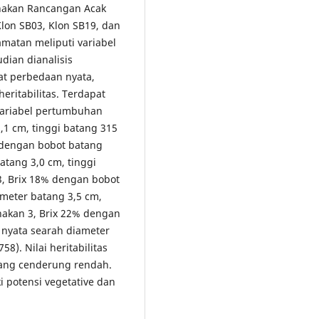
gunakan Rancangan Acak
Klon SB03, Klon SB19, dan
amatan meliputi variabel
ian dianalisis
at perbedaan nyata,
heritabilitas. Terdapat
variabel pertumbuhan
,1 cm, tinggi batang 315
, dengan bobot batang
atang 3,0 cm, tinggi
3, Brix 18% dengan bobot
ameter batang 3,5 cm,
nakan 3, Brix 22% dengan
i nyata searah diameter
8). Nilai heritabilitas
edang cenderung rendah.
i potensi vegetative dan