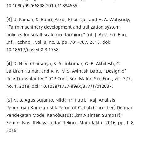
10.1080/09766898.2010.11884655.
[3] U. Paman, S. Bahri, Asrol, Khairizal, and H. A. Wahyudy,
“Farm machinery development and utilization system
policies for small-scale rice farming,” Int. J. Adv. Sci. Eng.
Inf. Technol., vol. 8, no. 3, pp. 701–707, 2018, doi:
10.18517/ijaseit.8.3.1758.
[4] D. N. V. Chaitanya, S. Arunkumar, G. B. Akhilesh, G.
Saikiran Kumar, and K. N. V. S. Avinash Babu, “Design of
Rice Transplanter,” IOP Conf. Ser. Mater. Sci. Eng., vol. 377,
no. 1, 2018, doi: 10.1088/1757-899X/377/1/012037.
[5] N. B. Agus Sutanto, Nilda Tri Putri, “Kaji Analisis
Penentuan Karakteristik Perontok Gabah (Thresher) Dengan
Pendekatan Model Kano(Kasus: Ikm Alsintan Sumbar),”
Semin. Nas. Rekayasa dan Teknol. Manufaktur 2016, pp. 1–8,
2016.