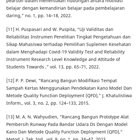
pearson dalam menentukan hubungan antara motivasi
belajar dengan kemandirian belajar pada pembelajaran
daring,” no. 1, pp. 14–18, 2022.
[11] H. Puspasari and W. Puspita, “Uji Validitas dan
Reliabilitas Instrumen Penelitian Tingkat Pengetahuan dan
Sikap Mahasiswa terhadap Pemilihan Suplemen Kesehatan
dalam Menghadapi Covid-19 Validity Test and Reliability
Instrument Research Level Knowledge and Attitude of
Students Towards ,” vol. 13, pp. 65–71, 2022.
[12] P. P. Dewi, “Rancang Bangun Modifikasi Tempat
Sampah Kertas Menggunakan Pendekatan Kano Model Dan
Metode Quality Function Deployment (QFD),” J. Khatulistiwa
Inform., vol. 3, no. 2, pp. 124–133, 2015.
[13] M. A. N. Wahyudien, “Rancang Bangun Prototype Alat
Pembersih Runway Pada Bandar Udara Ds Dengan Model
Kano Dan Metode Quality Function Deployment (QFD),”
Metod. J. Tek. Ind., vol. 9, no. 1, pp. 34–47, 2023.