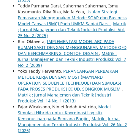
Teddy Purnama Darsi, Suherman Suherman, Ismu
Kusumanto, Rika Rika, Melfa Yola,
Usulan Strategi
Pemasaran Menggunakan Metode SOAR dan Business
Model Canvas (BMC) Pada UMKM Sanjai Darsi
,
Matrik
: Jurnal Manajemen dan Teknik Industri Produksi: Vol.
25 No. 2 (2025)
Rini Oktavera,
IMPLEMENTASI MODEL ABC PADA
RUMAH SAKIT DENGAN MENGGUNAKAN METODE QFD
DAN BENCHMARKING: CONTOH DESAIN
,
Matrik :
Jurnal Manajemen dan Teknik Industri Produksi: Vol. 7
No. 2 (2009)
Yoko Teddy Herwanto,
PERANCANGAN PERBAIKAN
METODE KERJA DENGAN MOST (MAYNARD
OPERATION SEQUENCE TECHNIQUE) DAN SIMULASI
PADA PROSES PRODUKSI DI UD. SONGKOK MUSLIM
,
Matrik : Jurnal Manajemen dan Teknik Industri
Produksi: Vol. 14 No. 1 (2013)
Fajar Wicaksono, Niniet Indah Arvitrida,
Model
Simulasi Hibrida untuk Koordinasi Logistik
Kemanusiaan pada Bencana Banjir
,
Matrik : Jurnal
Manajemen dan Teknik Industri Produksi: Vol. 26 No. 2
(2026)