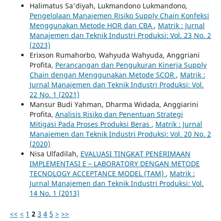
Halimatus Sa'diyah, Lukmandono Lukmandono,
Pengelolaan Manajemen Risiko Supply Chain Konfeksi
Menggunakan Metode HOR dan CBA
,
Matrik : Jurnal
Manajemen dan Teknik Industri Produksi: Vol. 23 No. 2
(2023)
Erixson Rumahorbo, Wahyuda Wahyuda, Anggriani
Profita,
Perancangan dan Pengukuran Kinerja Supply
Chain dengan Menggunakan Metode SCOR
,
Matrik :
Jurnal Manajemen dan Teknik Industri Produksi: Vol.
22 No. 1 (2021)
Mansur Budi Yahman, Dharma Widada, Anggiarini
Profita,
Analisis Risiko dan Penentuan Strategi
Mitigasi Pada Proses Produksi Beras
,
Matrik : Jurnal
Manajemen dan Teknik Industri Produksi: Vol. 20 No. 2
(2020)
Nisa Ulfadilah,
EVALUASI TINGKAT PENERIMAAN
IMPLEMENTASI E – LABORATORY DENGAN METODE
TECNOLOGY ACCEPTANCE MODEL (TAM)
,
Matrik :
Jurnal Manajemen dan Teknik Industri Produksi: Vol.
14 No. 1 (2013)
<<
<
1
2
3
4
5
>
>>