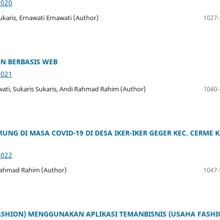
3020
karis, Ernawati Ernawati (Author)
1027-
N BERBASIS WEB
3021
ati, Sukaris Sukaris, Andi Rahmad Rahim (Author)
1040-
G DI MASA COVID-19 DI DESA IKER-IKER GEGER KEC. CERME K
3022
i Rahmad Rahim (Author)
1047-
ASHION) MENGGUNAKAN APLIKASI TEMANBISNIS (USAHA FASH