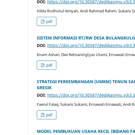
DOI:
https://doi.org/10.30587/dedikasimu.v3i3.
Hilda Rodhotul Ainiyah, Andi Rahmad Rahim, Sukaris Su
pdf
SISTEM INFORMASI RT/RW DESA BULANGKULO
DOI:
https://doi.org/10.30587/dedikasimu.v3i3.
Imam Ashari, Dwi Retnaningtyas Utami, Ernawati Ernaw
pdf
STRATEGI PERKEMBANGAN (UMKM) TENUN SARUN
GRESIK
DOI:
https://doi.org/10.30587/dedikasimu.v3i3.
Faerul Falaq, Sukaris Sukaris, Ernawati Ernawati, And
pdf
MODEL PEMBUKUAN USAHA KECIL (BIDANG F