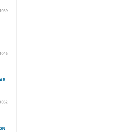
1039
1046
AB.
1052
ION