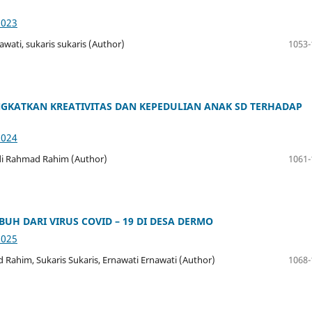
3023
ati, sukaris sukaris (Author)
1053-
GKATKAN KREATIVITAS DAN KEPEDULIAN ANAK SD TERHADAP
3024
Andi Rahmad Rahim (Author)
1061-
H DARI VIRUS COVID – 19 DI DESA DERMO
3025
d Rahim, Sukaris Sukaris, Ernawati Ernawati (Author)
1068-