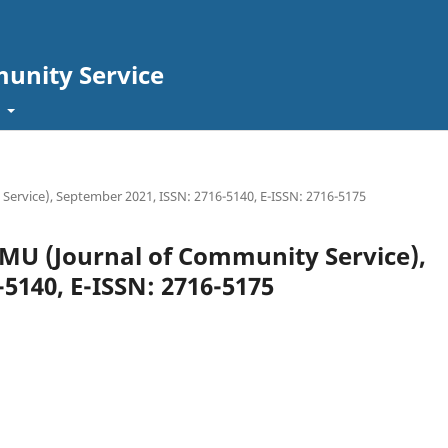
unity Service
t
 Service), September 2021, ISSN: 2716-5140, E-ISSN: 2716-5175
siMU (Journal of Community Service),
5140, E-ISSN: 2716-5175