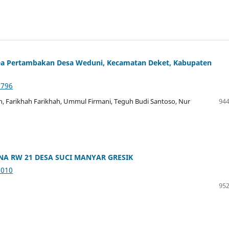
Area Pertambakan Desa Weduni, Kecamatan Deket, Kabupaten
2796
n, Farikhah Farikhah, Ummul Firmani, Teguh Budi Santoso, Nur
944
A RW 21 DESA SUCI MANYAR GRESIK
3010
952