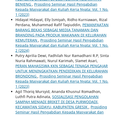
BENJENG
,
Prosiding Seminar Hasil Pengabdian
Kepada Masyarakat dan Kuliah Kerja Nyata: Vol. 1 No.
1 (2023)
Hidayat Hidayat, Elly Ismiyah, Ridho Kurniawan, Rizal
Perdana, Muhammad Rafif Taqiuddin,
PEMANFAATAN
BARANG BEKAS SEBAGAI MEDIA TANAMAN DAN
BRANDING PADA PRODUK MAKANAN DI KELURAHAN
KEMUTERAN
,
Prosiding Seminar Hasil Pengabdian
Kepada Masyarakat dan Kuliah Kerja Nyata: Vol. 1 No.
2 (2024)
Putry Aprilia Dewi, Fadhilah Nur Ramadhani R.P, Sinta
Nuria Rahmawati, Nurul Karimah, Slamet Asari,
PERAN MAHASISWA KKN SEBAGAI TENAGA PENGAJAR
UNTUK MENINGKATKAN PENDIDIKAN DI KELURAHAN
BRONDONG
,
Prosiding Seminar Hasil Pengabdian
Kepada Masyarakat dan Kuliah Kerja Nyata: Vol. 1 No.
1 (2023)
Agil Thoriq Mursyid, Ananda Khusnul Romadhon,
Luthfi Putra Adinata,
SOSIALISASI PENGOLAHAN
SAMPAH MENJADI BRIKET DI DESA PURWODADI,
KECAMATAN SIDAYU, KABUPATEN GRESIK
,
Prosiding
Seminar Hasil Pengabdian Kepada Masyarakat dan