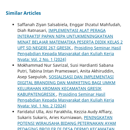
Similar Articles
Saffanah Ziyan Salsabiela, Enggar Ihzatul Mahfudah,
Diah Ratnasari,
IMPLEMENTASI ALAT PERAGA
INTERAKTIF PAPAN NIPA UNTUKMENINGKATKAN
MINAT BELAJAR MATEMATIKA PESERTA DIDIK KELAS 2
UPT SD NEGERI 267 GRESIK
,
Prosiding Seminar Hasil
Pengabdian Kepada Masyarakat dan Kuliah Kerja
Nyata: Vol. 2 No. 1 (2024)
Mokhammad Nur Savrizal, Susi Hardianti Sabana
Putri, Tabina Intan Prameswari, Anita Akhiruddin,
Asep Saepuloh,
SOSIALISASI DAN IMPLEMENTASI
DIGITAL BRANDING DAN MARKETING BAGI UMKM
KELURAHAN KROMAN KECAMATAN GRESIK
KABUPATENGRESIK
,
Prosiding Seminar Hasil
Pengabdian Kepada Masyarakat dan Kuliah Kerja
Nyata: Vol. 1 No. 2 (2024)
Faridatul Ulla, Aisi Farakhila, Kezzia Audy Affiary,
Sukaris Sukaris, Aries Kurniawan,
PENINGKATAN
POTENSI WIRAUSAHA BIDANG PETERNAKAN AYAM
PEDAGING BROILER DI DESA DERMO KECAMATAN