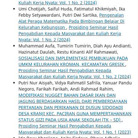
Kuliah Kerja Nyata: Vol. 1 No. 2 (2024)
Umi Chotijah, Saiful Huda, Fatimatul Khikmiyah, Ika
Febby Setyawardani, Putri Dwi Sartika,
Pengenalan
Alat Peraga Matematika Pada Bimbingan Belajar Di
Kelurahan Kebungson
,
Prosiding Seminar Hasil
Pengabdian Kepada Masyarakat dan Kuliah Kerja
Nyata: Vol. 1 No. 2 (2024)
Muhammad Aufa, Tumirin Tumirin, Diah Ayu Andianti,
Hazinatut Daulah, Restu Kinanti Alif Rahmawati,
SOSIALISASI DAN IMPLEMENTASI PEMBUKUAN PADA
UMKM KELURAHAN KROMAN, KECAMATAN GRESIK
,
Prosiding Seminar Hasil Pengabdian Kepada
Masyarakat dan Kuliah Kerja Nyata: Vol. 1 No. 2 (2024)
Putri Nur Aisyah, Vidya Rahmatil Safrila, Yanuar Pandu
Negoro, Farikah Farikah, Andi Rahmad Rahim,
MODIFIKASI NUGGET BAHAN DASAR IKAN DAN
JAGUNG BERDASARKAN HASIL DARI PEMBERDAYAAN
PERTANIAN DAN PERIKANAN DI DUSUN SIDODADI
DESA KRANJI KEC. PACIRAN GUNA MEMPERTAHANKAN
STATUS GIZI PADA USIA ANAK SEKOLAH (TK – SD)
,
Prosiding Seminar Hasil Pengabdian Kepada
Masyarakat dan Kuliah Kerja Nyata: Vol. 1 No. 1 (2023)