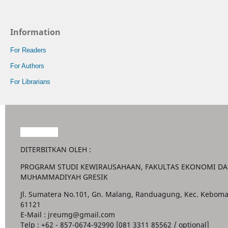
Information
For Readers
For Authors
For Librarians
Garuda888
DITERBITKAN OLEH :
PROGRAM STUDI KEWIRAUSAHAAN, FAKULTAS EKONOMI DAN
MUHAMMADIYAH GRESIK
Jl. Sumatera No.101, Gn. Malang, Randuagung, Kec. Keboma
61121
E-Mail : jreumg@gmail.com
Telp : +62 - 857-0674-92990 [081 3311 85562 / optional]