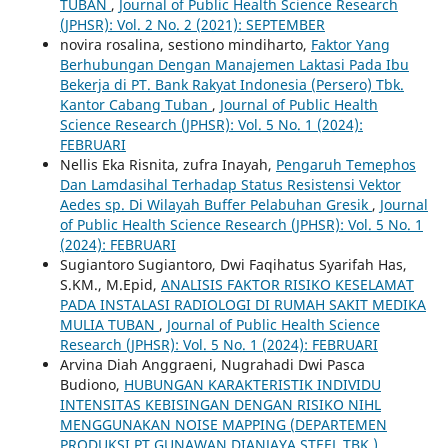
TUBAN
,
Journal of Public Health Science Research
(JPHSR): Vol. 2 No. 2 (2021): SEPTEMBER
novira rosalina, sestiono mindiharto,
Faktor Yang
Berhubungan Dengan Manajemen Laktasi Pada Ibu
Bekerja di PT. Bank Rakyat Indonesia (Persero) Tbk.
Kantor Cabang Tuban
,
Journal of Public Health
Science Research (JPHSR): Vol. 5 No. 1 (2024):
FEBRUARI
Nellis Eka Risnita, zufra Inayah,
Pengaruh Temephos
Dan Lamdasihal Terhadap Status Resistensi Vektor
Aedes sp. Di Wilayah Buffer Pelabuhan Gresik
,
Journal
of Public Health Science Research (JPHSR): Vol. 5 No. 1
(2024): FEBRUARI
Sugiantoro Sugiantoro, Dwi Faqihatus Syarifah Has,
S.KM., M.Epid,
ANALISIS FAKTOR RISIKO KESELAMAT
PADA INSTALASI RADIOLOGI DI RUMAH SAKIT MEDIKA
MULIA TUBAN
,
Journal of Public Health Science
Research (JPHSR): Vol. 5 No. 1 (2024): FEBRUARI
Arvina Diah Anggraeni, Nugrahadi Dwi Pasca
Budiono,
HUBUNGAN KARAKTERISTIK INDIVIDU
INTENSITAS KEBISINGAN DENGAN RISIKO NIHL
MENGGUNAKAN NOISE MAPPING (DEPARTEMEN
PRODUKSI PT GUNAWAN DIANJAYA STEEL TBK.)
,