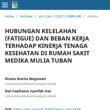
Home
/
Archives
/
Vol. 2 No. 1 (2021): FEBRUARI
/
Articles
HUBUNGAN KELELAHAN
(FATIGUE) DAN BEBAN KERJA
TERHADAP KINERJA TENAGA
KESEHATAN DI RUMAH SAKIT
MEDIKA MULIA TUBAN
Kirana Warita Megowati
Universitas Muhammadiyah Gresik
Dwi Faqihatus Syarifah Has
Universitas Muhammadiyah Gresik
DOI:
https://doi.org/10.30587/jphsr.v2i2.4439