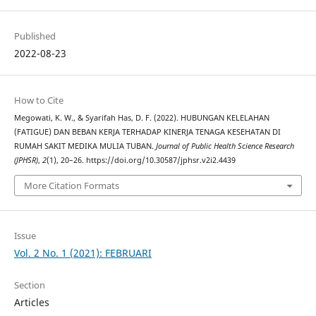
Published
2022-08-23
How to Cite
Megowati, K. W., & Syarifah Has, D. F. (2022). HUBUNGAN KELELAHAN
(FATIGUE) DAN BEBAN KERJA TERHADAP KINERJA TENAGA KESEHATAN DI
RUMAH SAKIT MEDIKA MULIA TUBAN.
Journal of Public Health Science Research
(JPHSR)
,
2
(1), 20–26. https://doi.org/10.30587/jphsr.v2i2.4439
More Citation Formats
Issue
Vol. 2 No. 1 (2021): FEBRUARI
Section
Articles