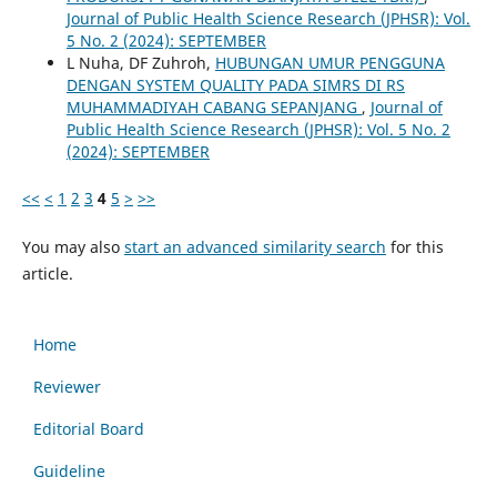
Journal of Public Health Science Research (JPHSR): Vol.
5 No. 2 (2024): SEPTEMBER
L Nuha, DF Zuhroh,
HUBUNGAN UMUR PENGGUNA
DENGAN SYSTEM QUALITY PADA SIMRS DI RS
MUHAMMADIYAH CABANG SEPANJANG
,
Journal of
Public Health Science Research (JPHSR): Vol. 5 No. 2
(2024): SEPTEMBER
<<
<
1
2
3
4
5
>
>>
You may also
start an advanced similarity search
for this
article.
Home
Reviewer
Editorial Board
Guideline