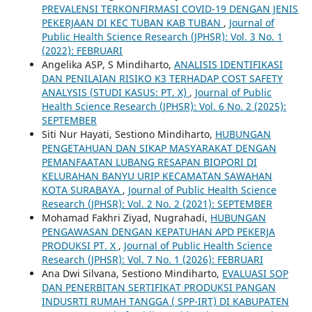
PREVALENSI TERKONFIRMASI COVID-19 DENGAN JENIS
PEKERJAAN DI KEC TUBAN KAB TUBAN
,
Journal of
Public Health Science Research (JPHSR): Vol. 3 No. 1
(2022): FEBRUARI
Angelika ASP, S Mindiharto,
ANALISIS IDENTIFIKASI
DAN PENILAIAN RISIKO K3 TERHADAP COST SAFETY
ANALYSIS (STUDI KASUS: PT. X)
,
Journal of Public
Health Science Research (JPHSR): Vol. 6 No. 2 (2025):
SEPTEMBER
Siti Nur Hayati, Sestiono Mindiharto,
HUBUNGAN
PENGETAHUAN DAN SIKAP MASYARAKAT DENGAN
PEMANFAATAN LUBANG RESAPAN BIOPORI DI
KELURAHAN BANYU URIP KECAMATAN SAWAHAN
KOTA SURABAYA
,
Journal of Public Health Science
Research (JPHSR): Vol. 2 No. 2 (2021): SEPTEMBER
Mohamad Fakhri Ziyad, Nugrahadi,
HUBUNGAN
PENGAWASAN DENGAN KEPATUHAN APD PEKERJA
PRODUKSI PT. X
,
Journal of Public Health Science
Research (JPHSR): Vol. 7 No. 1 (2026): FEBRUARI
Ana Dwi Silvana, Sestiono Mindiharto,
EVALUASI SOP
DAN PENERBITAN SERTIFIKAT PRODUKSI PANGAN
INDUSRTI RUMAH TANGGA ( SPP-IRT) DI KABUPATEN