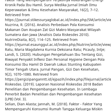
Kronik Pada Ibu Hamil. Surya Medika Jurnal Imiah Ilmu
Keperawatan & Ilmu Kesehatan Masyarakat, 16(2), 7–12.
Retrieved from
https://journal.stikessuryaglobal.ac.id/index.php/SM/article/v
Nuzrina, R. (2016). Analisis Perbedaan Pola Konsumsi
Makanan Dan Asupan Zat Gizi Makro Masyarakat Wilayah
Sumatera dan Jawa (Analisis Data Riskesdes 2010).
NutrireDiaita, 8(2), 114–125. Retrieved from
https://ejurnal.esaunggul.ac.id/index.php/Nutrire/article/view
Ratu, Maria Magdalena Kurnia Deksiana Ratu; Picauly, Intje;
Landi, S. (2020). Hubungan Pengetahuan Ibu Tentang Gizi,
Riwayat Penyakit Infkesi Dan Personal Hygiene Dengan Pola
Konsumsi Ibu Hamil Di Daerah Lokus Stunting Kabupaten
Timor Tengah Utara. Jurnal Pangan, Gizi Dan Kesehatan,
9(2), 1070–1080. Retrieved from
https://pergizipanganntt.id/ejpazih/index.php/filejurnal/articl
Riskesdas. (2019). Laporan Nasional Riskesdas 2018 Badan
Penelitian dan Pengembangan Kesehatan. In Lembaga
Penerbit Badan Penelitian dan Pengembangan Kesehatan
(LPB) (Vol. 3).
Selian, Dian Alasta; Jannah, M. (2018). Faktor - Faktor Yang
Mempengaruhi Konsumsi Rumah Tangga Keluarga Miskin