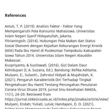
References
Astuti, T. P. (2019). Analisis Faktor - Faktor Yang
Mempengaruhi Pola Konsumsi Mahasiswa. Universitas
Islam Negeri Syarif Hidayatullah, Jakarta.
Fitrianingsih. (2014). Hubungan Pola Makan dan Status
Sosial Ekonomi dengan Kejadian Kekurangan Energi Kronik
(KEK) Pada Ibu Hamil di Puskesmas Tompobulu Kabupaten
Gowa Tahun 2014. Universitas Islam Negeri Alauddin
Makassar.
Kuspriyanto, & Susilowati. (2016). Gizi Dalam Daur
Kehidupan (I; A. Suzana, Ed.). Bandung: Refika Aditama.
Mulyani, E., Sulastri., Zahrotul Hidyati & Mujahidah, K.
(2021). Pengaruh Karakteristik Diri Terhadap Tingkat
Pengetahuan Ibu Hamil Tentang Pencegahan Penularan
Corona Virus Disase 2019. Jurnal Imu Kesehatan MAKIA,
11(1), 24–29. Retrieved from
https://jurnal.stikesicsada.ac.id/index.php/jmakia/article/view
Mulyani, Endah; Yuliati, Luluk; Handajani, D. O. (2021).
Faktor Yang Mempengaruhi Terjadinya Kekurangan Energi