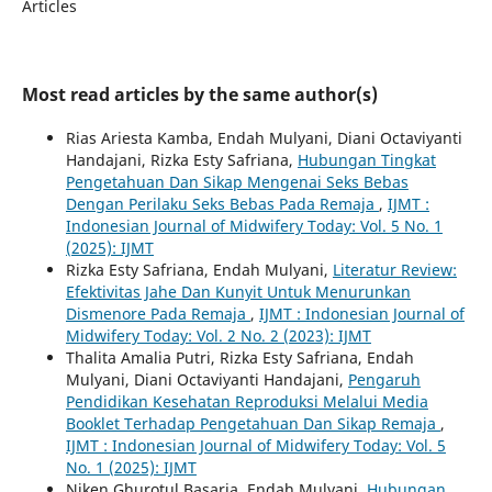
Articles
Most read articles by the same author(s)
Rias Ariesta Kamba, Endah Mulyani, Diani Octaviyanti
Handajani, Rizka Esty Safriana,
Hubungan Tingkat
Pengetahuan Dan Sikap Mengenai Seks Bebas
Dengan Perilaku Seks Bebas Pada Remaja
,
IJMT :
Indonesian Journal of Midwifery Today: Vol. 5 No. 1
(2025): IJMT
Rizka Esty Safriana, Endah Mulyani,
Literatur Review:
Efektivitas Jahe Dan Kunyit Untuk Menurunkan
Dismenore Pada Remaja
,
IJMT : Indonesian Journal of
Midwifery Today: Vol. 2 No. 2 (2023): IJMT
Thalita Amalia Putri, Rizka Esty Safriana, Endah
Mulyani, Diani Octaviyanti Handajani,
Pengaruh
Pendidikan Kesehatan Reproduksi Melalui Media
Booklet Terhadap Pengetahuan Dan Sikap Remaja
,
IJMT : Indonesian Journal of Midwifery Today: Vol. 5
No. 1 (2025): IJMT
Niken Ghurotul Basaria, Endah Mulyani,
Hubungan