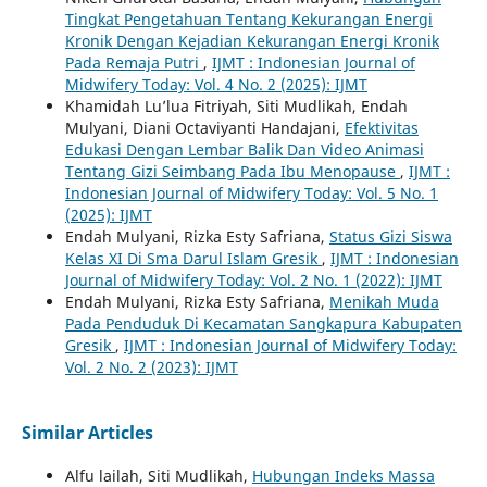
Tingkat Pengetahuan Tentang Kekurangan Energi
Kronik Dengan Kejadian Kekurangan Energi Kronik
Pada Remaja Putri
,
IJMT : Indonesian Journal of
Midwifery Today: Vol. 4 No. 2 (2025): IJMT
Khamidah Lu’lua Fitriyah, Siti Mudlikah, Endah
Mulyani, Diani Octaviyanti Handajani,
Efektivitas
Edukasi Dengan Lembar Balik Dan Video Animasi
Tentang Gizi Seimbang Pada Ibu Menopause
,
IJMT :
Indonesian Journal of Midwifery Today: Vol. 5 No. 1
(2025): IJMT
Endah Mulyani, Rizka Esty Safriana,
Status Gizi Siswa
Kelas XI Di Sma Darul Islam Gresik
,
IJMT : Indonesian
Journal of Midwifery Today: Vol. 2 No. 1 (2022): IJMT
Endah Mulyani, Rizka Esty Safriana,
Menikah Muda
Pada Penduduk Di Kecamatan Sangkapura Kabupaten
Gresik
,
IJMT : Indonesian Journal of Midwifery Today:
Vol. 2 No. 2 (2023): IJMT
Similar Articles
Alfu lailah, Siti Mudlikah,
Hubungan Indeks Massa