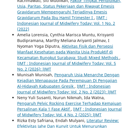
Rachmawati, Siti Mudlikah,
Faktor Tingkat Pendidikan,
Usia, Paritas, Status Pekerjaan dan Riwayat Emesis
Gravidarum Mempengaruhi Terjadinya Emesis
Gravidarum Pada Ibu Hamil Trimester I
,
IJMT :
Indonesian Journal of Midwifery Today: Vol. 1 No. 2
(2022)
Amelia Lorensia, Cynthia Marisca Muntu, Krisyanti
Budipramana, Marthy Meliana Ariyanti Jalmav, I
Nyoman Yoga Diputra,
Aktivitas Fisik dan Persepsi
Manfaat Kesehatan pada Wanita Usia Produktif di
Kecamatan Rungkut Surabaya: Studi Mixed Methods
,
IJMT : Indonesian Journal of Midwifery Today: Vol. 5
No. 2 (2026): IJMT
Munisah Munisah,
Pengaruh Usia Menarche Dengan
Kejadian Menapause Pada Perempuan Di Pengajian
Al-Hidayah Kabupaten Gresik
,
IJMT : Indonesian
Journal of Midwifery Today: Vol. 2 No. 2 (2023): IJMT
Neny Yuli Susanti, Nurun Nikmah, Ida Watna,
Pengaruh Pelvic Rocking Exercise Terhadap Kemajuan
Persalinan Kala 1 Fase Aktif
,
IJMT : Indonesian Journal
of Midwifery Today: Vol. 4 No. 2 (2025): IJMT
Rizka Esty Safriana, Endah Mulyani,
Literatur Review:
Efektivitas Jahe Dan Kunyit Untuk Menurunkan