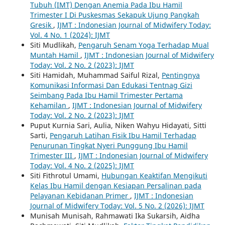
Tubuh (IMT) Dengan Anemia Pada Ibu Hamil
Trimester I Di Puskesmas Sekapuk Ujung Pangkah
Gresik
,
IJMT : Indonesian Journal of Midwifery Today:
Vol. 4 No. 1 (2024): IJMT
Siti Mudlikah,
Pengaruh Senam Yoga Terhadap Mual
Muntah Hamil
,
IJMT : Indonesian Journal of Midwifery
Today: Vol. 2 No. 2 (2023): IJMT
Siti Hamidah, Muhammad Saiful Rizal,
Pentingnya
Komunikasi Informasi Dan Edukasi Tentnag Gizi
Seimbang Pada Ibu Hamil Trimester Pertama
Kehamilan
,
IJMT : Indonesian Journal of Midwifery
Today: Vol. 2 No. 2 (2023): IJMT
Puput Kurnia Sari, Aulia, Niken Wahyu Hidayati, Sitti
Sarti,
Pengaruh Latihan Fisik Ibu Hamil Terhadap
Penurunan Tingkat Nyeri Punggung Ibu Hamil
Trimester III
,
IJMT : Indonesian Journal of Midwifery
Today: Vol. 4 No. 2 (2025): IJMT
Siti Fithrotul Umami,
Hubungan Keaktifan Mengikuti
Kelas Ibu Hamil dengan Kesiapan Persalinan pada
Pelayanan Kebidanan Primer
,
IJMT : Indonesian
Journal of Midwifery Today: Vol. 5 No. 2 (2026): IJMT
Munisah Munisah, Rahmawati Ika Sukarsih, Aidha