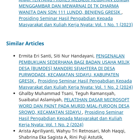
MENGGAMBAR DAN MEWARNAI DI TK DHARMA
WANITA DAN SDN 111 LUNDO, BENJENG GRESIK
,
Prosiding Seminar Hasil Pengabdian Kepada
Masyarakat dan Kuliah Kerja Nyata: Vol. 1 No. 1 (2023)
Similar Articles
Ermita Eri Santi, Siti Nur Handayani,
PENGENALAN
PEMBUKUAN SEDERHANA BAGI BADAN USAHA MILIK
DESA (BUMDES) MANDIRI SEJAHTERA DI DESA
PURWODADI, KECAMATAN SIDAYU, KABUPATEN
GRESIK
,
Prosiding Seminar Hasil Pengabdian Kepada
Masyarakat dan Kuliah Kerja Nyata: Vol. 1 No. 2 (2024)
Ghalby Muhammad Tsani, Teguh Ramansyah,
Suaibatul Aslamiyah,
PELATIHAN DASAR MICROSOFT
WORD DAN PAINT PADA MURID MIAL-FURQON DESA
SROWO, KECAMATAN SIDAYU
,
Prosiding Seminar
Hasil Pengabdian Kepada Masyarakat dan Kuliah
Kerja Nyata: Vol. 1 No. 2 (2024)
Arista Apriliyanti, Wahyu Tri Retnosari, Moh Haqqi,
Shabrina Eka Sagista A, Rini Puji Astutik,