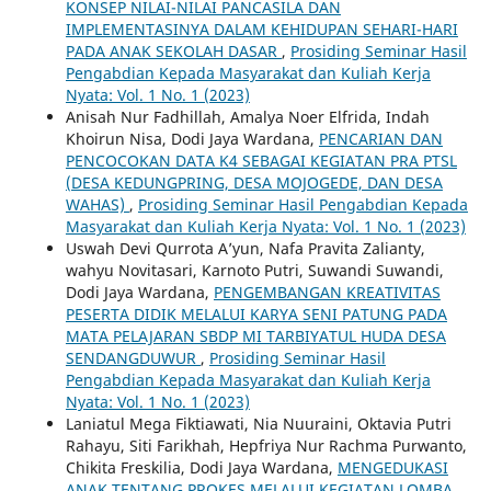
KONSEP NILAI-NILAI PANCASILA DAN
IMPLEMENTASINYA DALAM KEHIDUPAN SEHARI-HARI
PADA ANAK SEKOLAH DASAR
,
Prosiding Seminar Hasil
Pengabdian Kepada Masyarakat dan Kuliah Kerja
Nyata: Vol. 1 No. 1 (2023)
Anisah Nur Fadhillah, Amalya Noer Elfrida, Indah
Khoirun Nisa, Dodi Jaya Wardana,
PENCARIAN DAN
PENCOCOKAN DATA K4 SEBAGAI KEGIATAN PRA PTSL
(DESA KEDUNGPRING, DESA MOJOGEDE, DAN DESA
WAHAS)
,
Prosiding Seminar Hasil Pengabdian Kepada
Masyarakat dan Kuliah Kerja Nyata: Vol. 1 No. 1 (2023)
Uswah Devi Qurrota A’yun, Nafa Pravita Zalianty,
wahyu Novitasari, Karnoto Putri, Suwandi Suwandi,
Dodi Jaya Wardana,
PENGEMBANGAN KREATIVITAS
PESERTA DIDIK MELALUI KARYA SENI PATUNG PADA
MATA PELAJARAN SBDP MI TARBIYATUL HUDA DESA
SENDANGDUWUR
,
Prosiding Seminar Hasil
Pengabdian Kepada Masyarakat dan Kuliah Kerja
Nyata: Vol. 1 No. 1 (2023)
Laniatul Mega Fiktiawati, Nia Nuuraini, Oktavia Putri
Rahayu, Siti Farikhah, Hepfriya Nur Rachma Purwanto,
Chikita Freskilia, Dodi Jaya Wardana,
MENGEDUKASI
ANAK TENTANG PROKES MELALUI KEGIATAN LOMBA