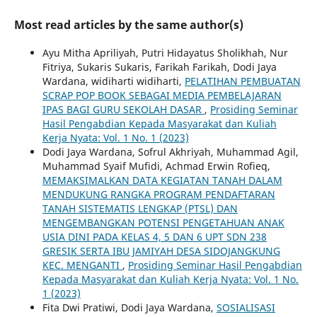
Most read articles by the same author(s)
Ayu Mitha Apriliyah, Putri Hidayatus Sholikhah, Nur
Fitriya, Sukaris Sukaris, Farikah Farikah, Dodi Jaya
Wardana, widiharti widiharti,
PELATIHAN PEMBUATAN
SCRAP POP BOOK SEBAGAI MEDIA PEMBELAJARAN
IPAS BAGI GURU SEKOLAH DASAR
,
Prosiding Seminar
Hasil Pengabdian Kepada Masyarakat dan Kuliah
Kerja Nyata: Vol. 1 No. 1 (2023)
Dodi Jaya Wardana, Sofrul Akhriyah, Muhammad Agil,
Muhammad Syaif Mufidi, Achmad Erwin Rofieq,
MEMAKSIMALKAN DATA KEGIATAN TANAH DALAM
MENDUKUNG RANGKA PROGRAM PENDAFTARAN
TANAH SISTEMATIS LENGKAP (PTSL) DAN
MENGEMBANGKAN POTENSI PENGETAHUAN ANAK
USIA DINI PADA KELAS 4, 5 DAN 6 UPT SDN 238
GRESIK SERTA IBU JAMIYAH DESA SIDOJANGKUNG
KEC. MENGANTI
,
Prosiding Seminar Hasil Pengabdian
Kepada Masyarakat dan Kuliah Kerja Nyata: Vol. 1 No.
1 (2023)
Fita Dwi Pratiwi, Dodi Jaya Wardana,
SOSIALISASI