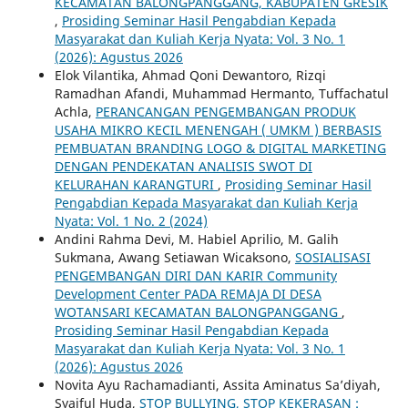
KECAMATAN BALONGPANGGANG, KABUPATEN GRESIK
,
Prosiding Seminar Hasil Pengabdian Kepada
Masyarakat dan Kuliah Kerja Nyata: Vol. 3 No. 1
(2026): Agustus 2026
Elok Vilantika, Ahmad Qoni Dewantoro, Rizqi
Ramadhan Afandi, Muhammad Hermanto, Tuffachatul
Achla,
PERANCANGAN PENGEMBANGAN PRODUK
USAHA MIKRO KECIL MENENGAH ( UMKM ) BERBASIS
PEMBUATAN BRANDING LOGO & DIGITAL MARKETING
DENGAN PENDEKATAN ANALISIS SWOT DI
KELURAHAN KARANGTURI
,
Prosiding Seminar Hasil
Pengabdian Kepada Masyarakat dan Kuliah Kerja
Nyata: Vol. 1 No. 2 (2024)
Andini Rahma Devi, M. Habiel Aprilio, M. Galih
Sukmana, Awang Setiawan Wicaksono,
SOSIALISASI
PENGEMBANGAN DIRI DAN KARIR Community
Development Center PADA REMAJA DI DESA
WOTANSARI KECAMATAN BALONGPANGGANG
,
Prosiding Seminar Hasil Pengabdian Kepada
Masyarakat dan Kuliah Kerja Nyata: Vol. 3 No. 1
(2026): Agustus 2026
Novita Ayu Rachamadianti, Assita Aminatus Sa’diyah,
Syaiful Huda,
STOP BULLYING, STOP KEKERASAN :