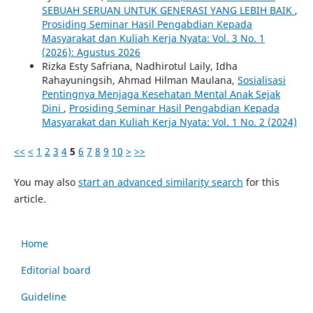
SEBUAH SERUAN UNTUK GENERASI YANG LEBIH BAIK
,
Prosiding Seminar Hasil Pengabdian Kepada
Masyarakat dan Kuliah Kerja Nyata: Vol. 3 No. 1
(2026): Agustus 2026
Rizka Esty Safriana, Nadhirotul Laily, Idha
Rahayuningsih, Ahmad Hilman Maulana,
Sosialisasi
Pentingnya Menjaga Kesehatan Mental Anak Sejak
Dini
,
Prosiding Seminar Hasil Pengabdian Kepada
Masyarakat dan Kuliah Kerja Nyata: Vol. 1 No. 2 (2024)
<<
<
1
2
3
4
5
6
7
8
9
10
>
>>
You may also
start an advanced similarity search
for this
article.
Home
Editorial board
Guideline