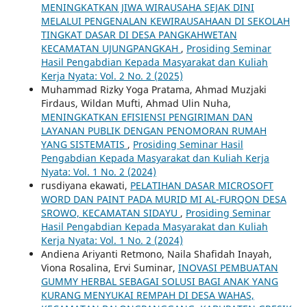
MENINGKATKAN JIWA WIRAUSAHA SEJAK DINI
MELALUI PENGENALAN KEWIRAUSAHAAN DI SEKOLAH
TINGKAT DASAR DI DESA PANGKAHWETAN
KECAMATAN UJUNGPANGKAH
,
Prosiding Seminar
Hasil Pengabdian Kepada Masyarakat dan Kuliah
Kerja Nyata: Vol. 2 No. 2 (2025)
Muhammad Rizky Yoga Pratama, Ahmad Muzjaki
Firdaus, Wildan Mufti, Ahmad Ulin Nuha,
MENINGKATKAN EFISIENSI PENGIRIMAN DAN
LAYANAN PUBLIK DENGAN PENOMORAN RUMAH
YANG SISTEMATIS
,
Prosiding Seminar Hasil
Pengabdian Kepada Masyarakat dan Kuliah Kerja
Nyata: Vol. 1 No. 2 (2024)
rusdiyana ekawati,
PELATIHAN DASAR MICROSOFT
WORD DAN PAINT PADA MURID MI AL-FURQON DESA
SROWO, KECAMATAN SIDAYU
,
Prosiding Seminar
Hasil Pengabdian Kepada Masyarakat dan Kuliah
Kerja Nyata: Vol. 1 No. 2 (2024)
Andiena Ariyanti Retmono, Naila Shafidah Inayah,
Viona Rosalina, Ervi Suminar,
INOVASI PEMBUATAN
GUMMY HERBAL SEBAGAI SOLUSI BAGI ANAK YANG
KURANG MENYUKAI REMPAH DI DESA WAHAS,