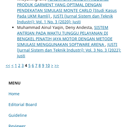
PRODUK GARMENT YANG OPTIMAL DENGAN
PENDEKATAN SIMULASI MONTE CARLO (Studi Kasus
Pada UKM Ramli)
,
JUSTI (Jurnal Sistem dan Teknik
Industri): Vol. 1 No. 3 (2020): Justi
Muhammad Ainul Yaqin, Deny Andesta,
SISTEM
ANTRIAN PADA WAKTU TUNGGU PELAYANAN DI
BENGKEL PINATIH JAYA MOTOR DENGAN METODE
SIMULASI MENGGUNAKAN SOFTWARE ARENA
,
JUSTI
(Jurnal Sistem dan Teknik Industri): Vol. 3 No. 3 (2022):
justi
<<
<
1
2
3
4
5
6
7
8
9
10
>
>>
MENU
Home
Editorial Board
Guideline
Reviewer