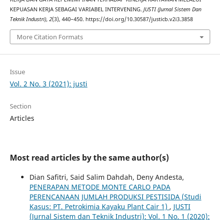
KEPUASAN KERJA SEBAGAI VARIABEL INTERVENING.
JUSTI (Jurnal Sistem Dan
Teknik Industri)
,
2
(3), 440–450. https://doi.org/10.30587/justicb.v2i3.3858
More Citation Formats
Issue
Vol. 2 No. 3 (2021): justi
Section
Articles
Most read articles by the same author(s)
Dian Safitri, Said Salim Dahdah, Deny Andesta,
PENERAPAN METODE MONTE CARLO PADA
PERENCANAAN JUMLAH PRODUKSI PESTISIDA (Studi
Kasus: PT. Petrokimia Kayaku Plant Cair 1)
,
JUSTI
(Jurnal Sistem dan Teknik Industri): Vol. 1 No. 1 (2020):