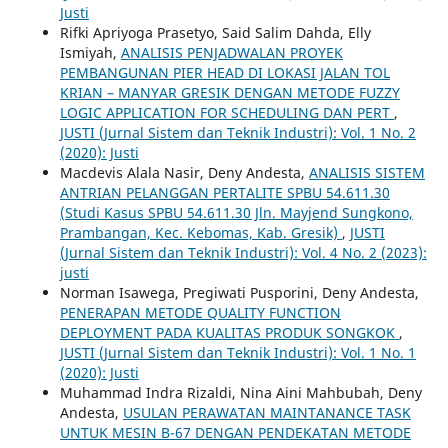
Justi
Rifki Apriyoga Prasetyo, Said Salim Dahda, Elly
Ismiyah,
ANALISIS PENJADWALAN PROYEK
PEMBANGUNAN PIER HEAD DI LOKASI JALAN TOL
KRIAN – MANYAR GRESIK DENGAN METODE FUZZY
LOGIC APPLICATION FOR SCHEDULING DAN PERT
,
JUSTI (Jurnal Sistem dan Teknik Industri): Vol. 1 No. 2
(2020): Justi
Macdevis Alala Nasir, Deny Andesta,
ANALISIS SISTEM
ANTRIAN PELANGGAN PERTALITE SPBU 54.611.30
(Studi Kasus SPBU 54.611.30 Jln. Mayjend Sungkono,
Prambangan, Kec. Kebomas, Kab. Gresik)
,
JUSTI
(Jurnal Sistem dan Teknik Industri): Vol. 4 No. 2 (2023):
justi
Norman Isawega, Pregiwati Pusporini, Deny Andesta,
PENERAPAN METODE QUALITY FUNCTION
DEPLOYMENT PADA KUALITAS PRODUK SONGKOK
,
JUSTI (Jurnal Sistem dan Teknik Industri): Vol. 1 No. 1
(2020): Justi
Muhammad Indra Rizaldi, Nina Aini Mahbubah, Deny
Andesta,
USULAN PERAWATAN MAINTANANCE TASK
UNTUK MESIN B-67 DENGAN PENDEKATAN METODE