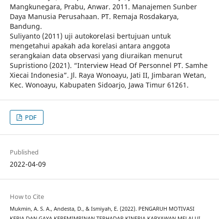
Mangkunegara, Prabu, Anwar. 2011. Manajemen Sunber
Daya Manusia Perusahaan. PT. Remaja Rosdakarya,
Bandung.
Suliyanto (2011) uji autokorelasi bertujuan untuk
mengetahui apakah ada korelasi antara anggota
serangkaian data observasi yang diuraikan menurut
Supristiono (2021). “Interview Head Of Personnel PT. Samhe
Xiecai Indonesia”. Jl. Raya Wonoayu, Jati II, Jimbaran Wetan,
Kec. Wonoayu, Kabupaten Sidoarjo, Jawa Timur 61261.
PDF
Published
2022-04-09
How to Cite
Mukmin, A. S. A., Andesta, D., & Ismiyah, E. (2022). PENGARUH MOTIVASI
KERJA DAN GAYA KEPEMIMPINAN TERHADAP KINERJA KARYAWAN MELALUI