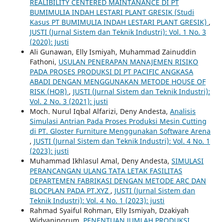
REALIBILITY CENTERED MAINTANANCE DI PT
BUMIMULIA INDAH LESTARI PLANT GRESIK (Studi
Kasus PT BUMIMULIA INDAH LESTARI PLANT GRESIK)
,
JUSTI (Jurnal Sistem dan Teknik Industri): Vol. 1 No. 3
(2020): Justi
Ali Gunawan, Elly Ismiyah, Muhammad Zainuddin
Fathoni,
USULAN PENERAPAN MANAJEMEN RISIKO
PADA PROSES PRODUKSI DI PT PACIFIC ANGKASA
ABADI DENGAN MENGGUNAKAN METODE HOUSE OF
RISK (HOR)
,
JUSTI (Jurnal Sistem dan Teknik Industri):
Vol. 2 No. 3 (2021): justi
Moch. Nurul Iqbal Alfarizi, Deny Andesta,
Analisis
Simulasi Antrian Pada Proses Produksi Mesin Cutting
di PT. Gloster Furniture Menggunakan Software Arena
,
JUSTI (Jurnal Sistem dan Teknik Industri): Vol. 4 No. 1
(2023): justi
Muhammad Ikhlasul Amal, Deny Andesta,
SIMULASI
PERANCANGAN ULANG TATA LETAK FASILITAS
DEPARTEMEN FABRIKASI DENGAN METODE ARC DAN
BLOCPLAN PADA PT.XYZ
,
JUSTI (Jurnal Sistem dan
Teknik Industri): Vol. 4 No. 1 (2023): justi
Rahmad Syaiful Rohman, Elly Ismiyah, Dzakiyah
Widyaningrum,
PENENTUAN JUMLAH PRODUKSI