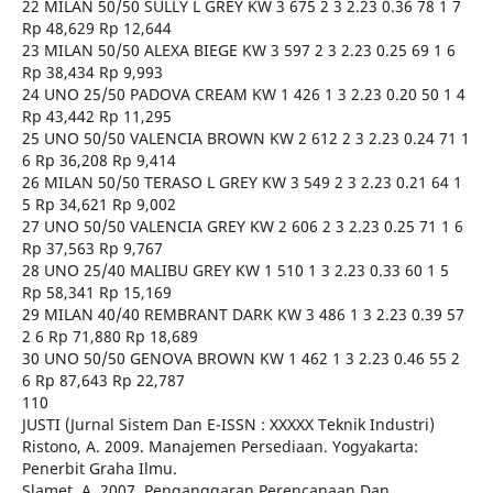
22 MILAN 50/50 SULLY L GREY KW 3 675 2 3 2.23 0.36 78 1 7
Rp 48,629 Rp 12,644
23 MILAN 50/50 ALEXA BIEGE KW 3 597 2 3 2.23 0.25 69 1 6
Rp 38,434 Rp 9,993
24 UNO 25/50 PADOVA CREAM KW 1 426 1 3 2.23 0.20 50 1 4
Rp 43,442 Rp 11,295
25 UNO 50/50 VALENCIA BROWN KW 2 612 2 3 2.23 0.24 71 1
6 Rp 36,208 Rp 9,414
26 MILAN 50/50 TERASO L GREY KW 3 549 2 3 2.23 0.21 64 1
5 Rp 34,621 Rp 9,002
27 UNO 50/50 VALENCIA GREY KW 2 606 2 3 2.23 0.25 71 1 6
Rp 37,563 Rp 9,767
28 UNO 25/40 MALIBU GREY KW 1 510 1 3 2.23 0.33 60 1 5
Rp 58,341 Rp 15,169
29 MILAN 40/40 REMBRANT DARK KW 3 486 1 3 2.23 0.39 57
2 6 Rp 71,880 Rp 18,689
30 UNO 50/50 GENOVA BROWN KW 1 462 1 3 2.23 0.46 55 2
6 Rp 87,643 Rp 22,787
110
JUSTI (Jurnal Sistem Dan E-ISSN : XXXXX Teknik Industri)
Ristono, A. 2009. Manajemen Persediaan. Yogyakarta:
Penerbit Graha Ilmu.
Slamet, A. 2007. Penganggaran Perencanaan Dan