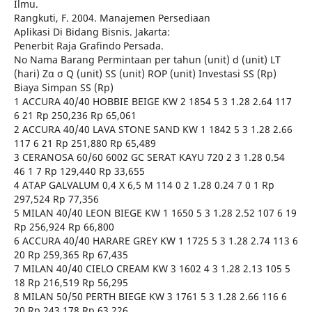
Ilmu.
Rangkuti, F. 2004. Manajemen Persediaan
Aplikasi Di Bidang Bisnis. Jakarta:
Penerbit Raja Grafindo Persada.
No Nama Barang Permintaan per tahun (unit) d (unit) LT
(hari) Zα σ Q (unit) SS (unit) ROP (unit) Investasi SS (Rp)
Biaya Simpan SS (Rp)
1 ACCURA 40/40 HOBBIE BEIGE KW 2 1854 5 3 1.28 2.64 117
6 21 Rp 250,236 Rp 65,061
2 ACCURA 40/40 LAVA STONE SAND KW 1 1842 5 3 1.28 2.66
117 6 21 Rp 251,880 Rp 65,489
3 CERANOSA 60/60 6002 GC SERAT KAYU 720 2 3 1.28 0.54
46 1 7 Rp 129,440 Rp 33,655
4 ATAP GALVALUM 0,4 X 6,5 M 114 0 2 1.28 0.24 7 0 1 Rp
297,524 Rp 77,356
5 MILAN 40/40 LEON BIEGE KW 1 1650 5 3 1.28 2.52 107 6 19
Rp 256,924 Rp 66,800
6 ACCURA 40/40 HARARE GREY KW 1 1725 5 3 1.28 2.74 113 6
20 Rp 259,365 Rp 67,435
7 MILAN 40/40 CIELO CREAM KW 3 1602 4 3 1.28 2.13 105 5
18 Rp 216,519 Rp 56,295
8 MILAN 50/50 PERTH BIEGE KW 3 1761 5 3 1.28 2.66 116 6
20 Rp 243,178 Rp 63,226