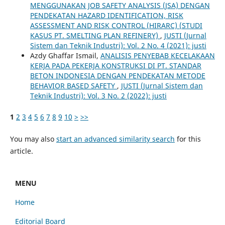
MENGGUNAKAN JOB SAFETY ANALYSIS (JSA) DENGAN
PENDEKATAN HAZARD IDENTIFICATION, RISK
ASSESSMENT AND RISK CONTROL (HIRARC) (STUDI
KASUS PT. SMELTING PLAN REFINERY)
,
JUSTI (Jurnal
Sistem dan Teknik Industri): Vol. 2 No. 4 (2021): justi
Azdy Ghaffar Ismail,
ANALISIS PENYEBAB KECELAKAAN
KERJA PADA PEKERJA KONSTRUKSI DI PT. STANDAR
BETON INDONESIA DENGAN PENDEKATAN METODE
BEHAVIOR BASED SAFETY
,
JUSTI (Jurnal Sistem dan
Teknik Industri): Vol. 3 No. 2 (2022): justi
1
2
3
4
5
6
7
8
9
10
>
>>
You may also
start an advanced similarity search
for this
article.
MENU
Home
Editorial Board