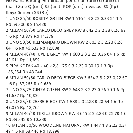
No Nama Barang Permintaan per tahun (unit) d (unit) LT
(hari) Zα σ Q (unit) SS (unit) ROP (unit) Investasi SS (Rp)
Biaya Simpan SS (Rp)
1 UNO 25/50 ROSETA GREEN KW 1 516 1 3 2.23 0.28 54 1 5
Rp 59,306 Rp 15,420
2 MILAN 50/50 CARLO DECO GREY KW 3 642 2 3 2.23 0.26 68
1 6 Rp 43,379 Rp 11,279
3 UNO 50/50 KILIMANJARO BROWN KW 2 603 2 3 2.23 0.26
64 1 6 Rp 46,532 Rp 12,098
4 MILAN 40/40 JUVE L GREY KW 1 600 2 3 2.23 0.26 64 1 6 Rp
45,611 Rp 11,859
5 PIPA KOTAK 40 x 40 x 2,8 175 0 3 2.23 0.30 19 1 3 Rp
185,554 Rp 48,244
6 MILAN 50/50 CARLO DECO BIEGE KW 3 624 2 3 2.23 0.22 67
1 6 Rp 37,265 Rp 9,689
7 UNO 25/25 GINZA GREEN KW 2 648 2 3 2.23 0.26 70 1 6 Rp
41,687 Rp 10,839
8 UNO 25/40 25835 BIEGE KW 1 588 2 3 2.23 0.28 64 1 6 Rp
49,095 Rp 12,765
9 MILAN 40/40 TERIUS BROWN KW 3 645 2 3 2.23 0.25 70 1 6
Rp 39,345 Rp 10,230
10 MILAN 50/50 WOODLINE NATURAL KW 1 447 1 3 2.23 0.24
49 1 5 Rp 53,446 Rp 13,896