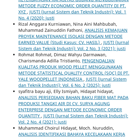
METODE FUZZY ECONOMIC ORDER QUANTITY DI PT.
XYZ
,
JUSTI (Jurnal Sistem dan Teknik Industri): Vol. 1
No. 4 (2020): justi
Rizal Anggara Kurniawan, Nina Aini Mahbubah,
Muhammad Zainuddin Fathoni,
ANALISIS KEMAJUAN
PROYEK MAINTENANCE ISOLASI DENGAN METODE
EARNED VALUE (Studi Kasus: CV. HASIL)
,
JUSTI (Jurnal
Sistem dan Teknik Industri): Vol. 2 No. 3 (2021): justi
Rohmat Rohmat, Dimaz Wahyu Darmawan,
Charismanda Adilla Tristianto,
PENGENDALIAN
KUALITAS PRODUK WOOD PELLET MENGGUNAKAN
METODE STATISTICAL QUALITY CONTROL (SQC) DI PT.
YALE WOODPELLET INDONESIA
,
JUSTI (Jurnal Sistem
dan Teknik Industri): Vol. 6 No. 2 (2025): justi
syafitra bayu aji, Elly Ismiyah, Hidayat hidayat,
ANALISIS PERSEDIAAN BAHAN BAKU FIBER MAT PADA
PRODUKSI TANGKI AIR DI CV. SURYA AGUNG
ENTERPRISE DENGAN METODE ECONOMIC ORDER
QUANTITY
,
JUSTI (Jurnal Sistem dan Teknik Industri):
Vol. 2 No. 4 (2021): justi
Muhammad Choirul Hidayat, Moch. Nuruddin,
ANALISIS IDENTIFIKASI BAHAYA KECELAKAAN KERJA