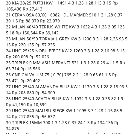
20 KIA 20/25 PUTIH KW 1 1491 4 3 1.28 1.28 113 3 15 Rp
105,436 Rp 27,413
21 CERANOSA 60/60 160821 DL MARMER 510 1 3 1.28 0.37
39 1 5 Rp 88,379 Rp 22,979
22 MILAN 40/40 TERIUS WHITE KW 3 1632 4 3 1.28 2.05 125
5 18 Rp 150,544 Rp 39,142
23 MILAN 50/50 TORAJA L GREY KW 3 1200 3 3 1.28 2.26 93 5
15 Rp 220,135 Rp 57,235
24 UNO 25/25 NOBU BIEGE KW 2 1260 3 3 1.28 2.16 98 5 15
Rp 200,098 Rp 52,026
25 TRIPLEK 9 MM ASLI MERANTI 531 1 3 1.28 0.29 41 1 5 Rp
63,714 Rp 16,566
26 CNP GALVALUM 75 ( 0.70) 765 2 2 1.28 0.65 61 1 5 Rp
78,471 Rp 20,402
27 UNO 25/40 ALAMANDA BLUE KW 1 1170 3 3 1.28 2.18 93 5
14 Rp 208,880 Rp 54,309
28 UNO 25/40 ACACIA BLUE KW 1 1032 3 3 1.28 0.38 82 1 9
Rp 41,150 Rp 10,699
29 UNO 25/40 MALIBU BIEGE KW 1 1095 3 3 1.28 2.16 88 5
14 Rp 217,835 Rp 56,637
30 TRIPLEK 15MM 300 1 3 1.28 0.37 24 1 3 Rp 134,136 Rp
34,875