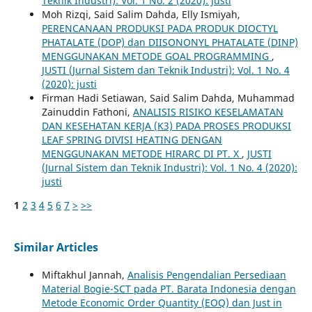
Teknik Industri): Vol. 1 No. 2 (2020): Justi
Moh Rizqi, Said Salim Dahda, Elly Ismiyah,
PERENCANAAN PRODUKSI PADA PRODUK DIOCTYL
PHATALATE (DOP) dan DIISONONYL PHATALATE (DINP)
MENGGUNAKAN METODE GOAL PROGRAMMING
,
JUSTI (Jurnal Sistem dan Teknik Industri): Vol. 1 No. 4
(2020): justi
Firman Hadi Setiawan, Said Salim Dahda, Muhammad
Zainuddin Fathoni,
ANALISIS RISIKO KESELAMATAN
DAN KESEHATAN KERJA (K3) PADA PROSES PRODUKSI
LEAF SPRING DIVISI HEATING DENGAN
MENGGUNAKAN METODE HIRARC DI PT. X
,
JUSTI
(Jurnal Sistem dan Teknik Industri): Vol. 1 No. 4 (2020):
justi
1
2
3
4
5
6
7
>
>>
Similar Articles
Miftakhul Jannah,
Analisis Pengendalian Persediaan
Material Bogie-SCT pada PT. Barata Indonesia dengan
Metode Economic Order Quantity (EOQ) dan Just in