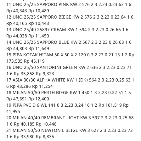
11 UNO 25/25 SAPPORO PINK KW 2 576 2 3 2.23 0.23 63 1 6
Rp 40,343 Rp 10,489
12 UNO 25/25 SAPPORO BIEGE KW 2 576 2 3 2.23 0.23 64 1 6
Rp 40,165 Rp 10,443
13 UNO 25/40 25897 CREAM KW 1 594 2 3 2.23 0.26 66 1 6
Rp 44,038 Rp 11,450
14 UNO 25/25 SAPPORO BLUE KW 2 567 2 3 2.23 0.26 63 1 6
Rp 44,803 Rp 11,649
15 PIPA KOTAK HITAM 50 X 50 X 2 120 0 3 2.23 0.21 13 1 2 Rp
173,535 Rp 45,119
16 UNO 25/50 SANTORINI GREEN KW 2 636 2 3 2.23 0.23 71
1 6 Rp 35,858 Rp 9,323
17 ASIA 30/30 ALPHA WHITE KW 1 (DK) 564 2 3 2.23 0.25 63 1
6 Rp 43,286 Rp 11,254
18 MILAN 50/50 PERTH BIEGE KW 1 450 1 3 2.23 0.22 51 1 5
Rp 47,691 Rp 12,400
19 PIPA PVC D 6 WL 141 0 3 2.23 0.24 16 1 2 Rp 161,519 Rp
41,995
20 MILAN 40/40 REMBRANT LIGHT KW 3 597 2 3 2.23 0.25 68
1 6 Rp 40,185 Rp 10,448
21 MILAN 50/50 NEWTON L BEIGE KW 3 627 2 3 2.23 0.23 72
1 6 Rp 33,980 Rp 8,835