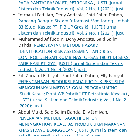
PADA RANTAI PASOK PT. PETRONIKA
,
JUSTI (Jurnal
Sistem dan Teknik Industri): Vol. 2 No. 1 (2021): justi
Imroatul Fadlilah, Deny Andesta, Said Salim Dahda,
Rancang Bangun Sistem Informasi Monitoring Limbah
B3 (Studi Kasus: PT. PJB UP Gresik)
,
JUSTI (Jurnal
Sistem dan Teknik Industri): Vol. 2 No. 1 (2021): justi
Muhammad Afifuddin, Deny Andesta, Said Salim
Dahda,
PENDEKATAN METODE HAZARD
IDENTIFICATION RISK ASSESSMENT AND RISK
CONTROL DENGAN KOMBINASI OHSAS 18001 DI SEKSI
FABRIKASI PT. XYZ
,
JUSTI (Jurnal Sistem dan Teknik
Industri): Vol. 1 No. 4 (2020): justi
Siti Zuriatul Fittriyah, Said Salim Dahda, Elly Ismiyah,
PERENCANAAN PRODUKSI PADA PRODUK PESTISIDA
MENGGUNAKAN METODE GOAL PROGRAMMING
(Studi Kasus: Plant WP Pabrik I PT Petrokimia Kayaku)
,
JUSTI (Jurnal Sistem dan Teknik Industri): Vol. 1 No. 2
(2020): Justi
Abdul Muid, Said Salim Dahda, Elly Ismiyah,
PENERAPAN METODE TAGUCHI UNTUK
MENINGKATKAN KUALITAS PRODUK UKM MAKANAN
KHAS SIDAYU BONGGOLAN
,
JUSTI (Jurnal Sistem dan