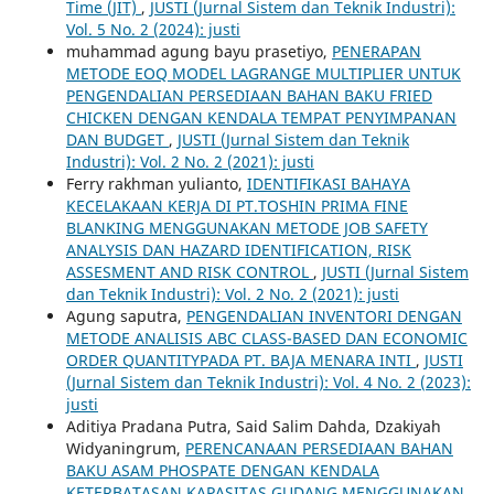
Time (JIT)
,
JUSTI (Jurnal Sistem dan Teknik Industri):
Vol. 5 No. 2 (2024): justi
muhammad agung bayu prasetiyo,
PENERAPAN
METODE EOQ MODEL LAGRANGE MULTIPLIER UNTUK
PENGENDALIAN PERSEDIAAN BAHAN BAKU FRIED
CHICKEN DENGAN KENDALA TEMPAT PENYIMPANAN
DAN BUDGET
,
JUSTI (Jurnal Sistem dan Teknik
Industri): Vol. 2 No. 2 (2021): justi
Ferry rakhman yulianto,
IDENTIFIKASI BAHAYA
KECELAKAAN KERJA DI PT.TOSHIN PRIMA FINE
BLANKING MENGGUNAKAN METODE JOB SAFETY
ANALYSIS DAN HAZARD IDENTIFICATION, RISK
ASSESMENT AND RISK CONTROL
,
JUSTI (Jurnal Sistem
dan Teknik Industri): Vol. 2 No. 2 (2021): justi
Agung saputra,
PENGENDALIAN INVENTORI DENGAN
METODE ANALISIS ABC CLASS-BASED DAN ECONOMIC
ORDER QUANTITYPADA PT. BAJA MENARA INTI
,
JUSTI
(Jurnal Sistem dan Teknik Industri): Vol. 4 No. 2 (2023):
justi
Aditiya Pradana Putra, Said Salim Dahda, Dzakiyah
Widyaningrum,
PERENCANAAN PERSEDIAAN BAHAN
BAKU ASAM PHOSPATE DENGAN KENDALA
KETERBATASAN KAPASITAS GUDANG MENGGUNAKAN