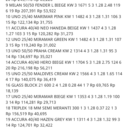
9 MILAN 50/50 FENDER L BIEGE KW 3 1671 5 3 1.28 2.48 119
6 19 Rp 207,391 Rp 53,922
10 UNO 25/40 MARIMAR PINK KW 1 1482 4 3 1.28 1.31 106 3
15 Rp 122,134 Rp 31,755
11 ACCURA 40/40 NEO HANEDA BEIGE KW 1 1437 4 3 1.28
1.27 103 3 15 Rp 120,282 Rp 31,273
12 UNO 25/40 MIRAMAR GREEN KW 1 1482 4 3 1.28 1.31 107
3 15 Rp 119,240 Rp 31,002
13 UNO 50/50 PRAHA CREAM KW 2 1314 4 3 1.28 1.31 95 3
14 Rp 134,697 Rp 35,021
14 ACCURA 40/40 HERO BIEGE KW 1 1704 5 3 1.28 2.75 124 6
20 Rp 216,198 Rp 56,211
15 UNO 25/50 MALDIVES CREAM KW 2 1566 4 3 1.28 1.65 114
4 17 Rp 140,075 Rp 36,419
16 GLASS BLOCK 21 600 2 4 1.28 0.28 44 1 7 Rp 69,765 Rp
18,139
17 UNO 25/40 MIRAMAR BIEGE KW 1 1353 4 3 1.28 1.19 100
3 14 Rp 114,281 Rp 29,713
18 TRIPLEK 18 MM SEMI MERANTI 300 1 3 1.28 0.37 22 1 3
Rp 156,519 Rp 40,695
19 ACCURA 40/40 HAZEN GREY KW 1 1311 4 3 1.28 1.32 99 3
14 Rp 124,701 Rp 32,422