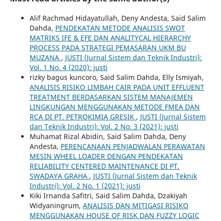
Alif Rachmad Hidayatullah, Deny Andesta, Said Salim
Dahda,
PENDEKATAN METODE ANALISIS SWOT
MATRIKS IFE & EFE DAN ANALITYCAL HIERARCHY
PROCESS PADA STRATEGI PEMASARAN UKM BU
MUZANA
,
JUSTI (Jurnal Sistem dan Teknik Industri):
Vol. 1 No. 4 (2020): justi
rizky bagus kuncoro, Said Salim Dahda, Elly Ismiyah,
ANALISIS RISIKO LIMBAH CAIR PADA UNIT EFFLUENT
TREATMENT BERDASARKAN SISTEM MANAJEMEN
LINGKUNGAN MENGGUNAKAN METODE FMEA DAN
RCA DI PT. PETROKIMIA GRESIK
,
JUSTI (Jurnal Sistem
dan Teknik Industri): Vol. 2 No. 3 (2021): justi
Muhamat Rizal Abidin, Said Salim Dahda, Deny
Andesta,
PERENCANAAN PENJADWALAN PERAWATAN
MESIN WHEEL LOADER DENGAN PENDEKATAN
RELIABILITY CENTERED MAINTENANCE DI PT.
SWADAYA GRAHA
,
JUSTI (Jurnal Sistem dan Teknik
Industri): Vol. 2 No. 1 (2021): justi
Kiki Irnanda Safitri, Said Salim Dahda, Dzakiyah
Widyaningrum,
ANALISIS DAN MITIGASI RISIKO
MENGGUNAKAN HOUSE OF RISK DAN FUZZY LOGIC