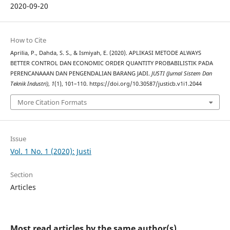
2020-09-20
How to Cite
Aprilia, P., Dahda, S. S., & Ismiyah, E. (2020). APLIKASI METODE ALWAYS
BETTER CONTROL DAN ECONOMIC ORDER QUANTITY PROBABILISTIK PADA
PERENCANAAAN DAN PENGENDALIAN BARANG JADI.
JUSTI (Jurnal Sistem Dan
Teknik Industri)
,
1
(1), 101–110. https://doi.org/10.30587/justicb.v1i1.2044
More Citation Formats
Issue
Vol. 1 No. 1 (2020): Justi
Section
Articles
Most read articles by the same author(s)