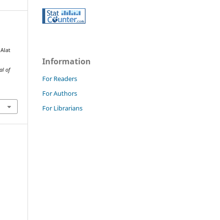
Alat
Information
al of
For Readers
For Authors
For Librarians