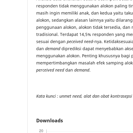
responden tidak menggunakan alokon paling ti
masih ingin memiliki anak, dan kedua yaitu ta
alokon, sedangkan alasan lainnya yaitu dilara
penggunaan alokon, alokon tidak tersedia, da
tradisional. Terdapat 14,5% responden yang m
sesuai dengan
peceived need
-nya. Ketidaksesua
dan
demand
diprediksi dapat menyebabkan akse
menggunakan alokon. Penting khususnya bagi 
mempertimbangkan masalah efek samping aloko
perceived need
dan
demand
.
Kata kunci :
unmet need, alat dan obat kontrasepsi
Downloads