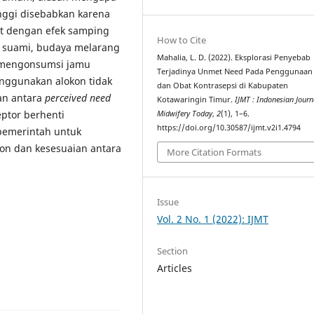
nggi disebabkan karena
kut dengan efek samping
How to Cite
ng suami, budaya melarang
Mahalia, L. D. (2022). Eksplorasi Penyebab
n mengonsumsi jamu
Terjadinya Unmet Need Pada Penggunaan 
enggunakan alokon tidak
dan Obat Kontrasepsi di Kabupaten
ian antara
perceived need
Kotawaringin Timur.
IJMT : Indonesian Journ
ptor berhenti
Midwifery Today
,
2
(1), 1–6.
https://doi.org/10.30587/ijmt.v2i1.4794
pemerintah untuk
n dan kesesuaian antara
More Citation Formats
Issue
Vol. 2 No. 1 (2022): IJMT
Section
Articles