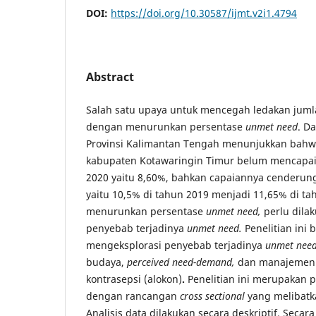
DOI:
https://doi.org/10.30587/ijmt.v2i1.4794
Abstract
Salah satu upaya untuk mencegah ledakan jum
dengan menurunkan persentase
unmet need
. D
Provinsi Kalimantan Tengah menunjukkan bah
kabupaten Kotawaringin Timur belum mencapai 
2020 yaitu 8,60%, bahkan capaiannya cenderu
yaitu 10,5% di tahun 2019 menjadi 11,65% di ta
menurunkan persentase
unmet need,
perlu dila
penyebab terjadinya
unmet need.
Penelitian ini 
mengeksplorasi penyebab terjadinya
unmet nee
budaya,
perceived need-demand,
dan manajemen l
kontrasepsi (alokon)
.
Penelitian ini merupakan p
dengan rancangan
cross sectional
yang melibatk
Analisis data dilakukan secara deskriptif. Sec