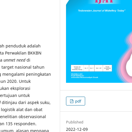
lah penduduk adalah
ata Perwakilan BKKBN
wa
unmet need
di
target nasional tahun
ng mengalami peningkatan
hun 2020. Untuk
kukan eksplorasi
bertujuan untuk
pdf
d
ditinjau dari aspek suku,
ogistik alat dan obat
enelitian observasional
Published
an 135 responden.
2022-12-09
ara umum, alasan mengapa