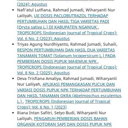
(2024): Agustus
Nafi’atul Lutfiana, Rahmad Jumadi, Wiharyanti Nur
Lailiyah,
UJI DOSIS PACLOBUTRAZOL TERHADAP
PERTUMBUHAN DAN HASIL TIGA VARIETAS PADI
(Oryza sativa L.) DI KABUPATEN NGANJUK
,
TROPICROPS (Indonesian Journal of Tropical Crops):
Vol. 6 No. 2 (2023): Agustus
Triyas Agung Nurdhiyanto, Rahmad Jumadi, Suhaili,
RESPON PERTUMBUHAN DAN HASIL DUA VARIETAS
TANAMAN TOMAT (Solanum lycopersicum L.) PADA
PEMBERIAN DOSIS PUPUK MAJEMUK NPK
,
TROPICROPS (Indonesian Journal of Tropical Crops):
Vol. 8 No. 2 (2025): Agustus
Deva Trisfiana Amaliya, Rahmad Jumadi, Wiharyanti
Nur Lailiyah,
APLIKASI PEMANGKASAN PUCUK DAN
VARIASI DOSIS PUPUK NPK TERHADAP PERTUMBUHAN
DAN HASIL TANAMAN OKRA (Abelmoschus esculentus
L.)
,
TROPICROPS (Indonesian Journal of Tropical
Crops): Vol. 6 No. 1 (2023)
Riana Intan Safitri, Setyo Budi, Wiharyanti Nur
Lailiyah,
PENGARUH PEMBERIAN DOSIS BAHAN
ORGANIK KOTORAN SAPI DAN DOSIS PUPUK NPK