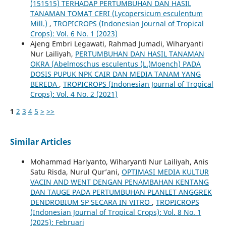
(151515) TERHADAP PERTUMBUHAN DAN HASIL
TANAMAN TOMAT CERI (Lycopersicum esculentum
Mill.)
,
TROPICROPS (Indonesian Journal of Tropical
Crops): Vol. 6 No. 1 (2023)
Ajeng Embri Legawati, Rahmad Jumadi, Wiharyanti
Nur Lailiyah,
PERTUMBUHAN DAN HASIL TANAMAN
OKRA (Abelmoschus esculentus (L.)Moench) PADA
DOSIS PUPUK NPK CAIR DAN MEDIA TANAM YANG
BEREDA
,
TROPICROPS (Indonesian Journal of Tropical
Crops): Vol. 4 No. 2 (2021)
1
2
3
4
5
>
>>
Similar Articles
Mohammad Hariyanto, Wiharyanti Nur Lailiyah, Anis
Satu Risda, Nurul Qur’ani,
OPTIMASI MEDIA KULTUR
VACIN AND WENT DENGAN PENAMBAHAN KENTANG
DAN TAUGE PADA PERTUMBUHAN PLANLET ANGGREK
DENDROBIUM SP SECARA IN VITRO
,
TROPICROPS
(Indonesian Journal of Tropical Crops): Vol. 8 No. 1
(2025): Februari