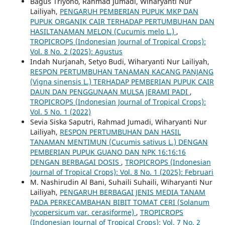
Bagus Triyono, Rahmad Jumadi, Wiharyanti Nur
Lailiyah,
PENGARUH PEMBERIAN PUPUK MKP DAN
PUPUK ORGANIK CAIR TERHADAP PERTUMBUHAN DAN
HASILTANAMAN MELON (Cucumis melo L.)
,
TROPICROPS (Indonesian Journal of Tropical Crops):
Vol. 8 No. 2 (2025): Agustus
Indah Nurjanah, Setyo Budi, Wiharyanti Nur Lailiyah,
RESPON PERTUMBUHAN TANAMAN KACANG PANJANG
(Vigna sinensis L.) TERHADAP PEMBERIAN PUPUK CAIR
DAUN DAN PENGGUNAAN MULSA JERAMI PADI
,
TROPICROPS (Indonesian Journal of Tropical Crops):
Vol. 5 No. 1 (2022)
Sevia Siska Saputri, Rahmad Jumadi, Wiharyanti Nur
Lailiyah,
RESPON PERTUMBUHAN DAN HASIL
TANAMAN MENTIMUN (Cucumis sativus L.) DENGAN
PEMBERIAN PUPUK GUANO DAN NPK 16:16:16
DENGAN BERBAGAI DOSIS
,
TROPICROPS (Indonesian
Journal of Tropical Crops): Vol. 8 No. 1 (2025): Februari
M. Nashirudin Al Bani, Suhaili Suhaili, Wiharyanti Nur
Lailiyah,
PENGARUH BERBAGAI JENIS MEDIA TANAM
PADA PERKECAMBAHAN BIBIT TOMAT CERI (Solanum
lycopersicum var. cerasiforme)
,
TROPICROPS
(Indonesian Journal of Tropical Crops): Vol. 7 No. 2