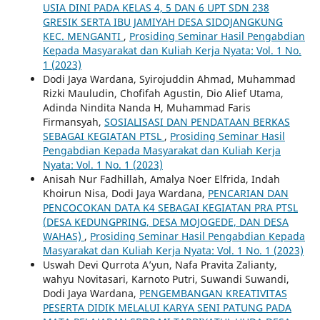
USIA DINI PADA KELAS 4, 5 DAN 6 UPT SDN 238
GRESIK SERTA IBU JAMIYAH DESA SIDOJANGKUNG
KEC. MENGANTI
,
Prosiding Seminar Hasil Pengabdian
Kepada Masyarakat dan Kuliah Kerja Nyata: Vol. 1 No.
1 (2023)
Dodi Jaya Wardana, Syirojuddin Ahmad, Muhammad
Rizki Mauludin, Chofifah Agustin, Dio Alief Utama,
Adinda Nindita Nanda H, Muhammad Faris
Firmansyah,
SOSIALISASI DAN PENDATAAN BERKAS
SEBAGAI KEGIATAN PTSL
,
Prosiding Seminar Hasil
Pengabdian Kepada Masyarakat dan Kuliah Kerja
Nyata: Vol. 1 No. 1 (2023)
Anisah Nur Fadhillah, Amalya Noer Elfrida, Indah
Khoirun Nisa, Dodi Jaya Wardana,
PENCARIAN DAN
PENCOCOKAN DATA K4 SEBAGAI KEGIATAN PRA PTSL
(DESA KEDUNGPRING, DESA MOJOGEDE, DAN DESA
WAHAS)
,
Prosiding Seminar Hasil Pengabdian Kepada
Masyarakat dan Kuliah Kerja Nyata: Vol. 1 No. 1 (2023)
Uswah Devi Qurrota A’yun, Nafa Pravita Zalianty,
wahyu Novitasari, Karnoto Putri, Suwandi Suwandi,
Dodi Jaya Wardana,
PENGEMBANGAN KREATIVITAS
PESERTA DIDIK MELALUI KARYA SENI PATUNG PADA