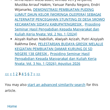
Mustika Arrauf Hakim, Yanuar Pandu Negoro, Endri
Wijanarko,
DEMONSTRASI PEMBUATAN PUDING
LUMUT DAUN KELOR (MORINGA OLEIFERA) SEBAGAI
ALTERNATIF PENCEGAHAN STUNTING DI DESA SROWO
KECAMATAN SIDAYU KABUPATENGRESIK
,
Prosiding
Seminar Hasil Pengabdian Kepada Masyarakat dan
Kuliah Kerja Nyata: Vol. 2 No. 1 (2024)
Aisyah Raihan Nabillah, Alwiyah Azizah, Putri Aisyiyah
Rakhma Devi,
PELESTARIAN BUDAYA GRESIK MELALUI
KEGIATAN PEMBUATAN DAMAR KURUNG DI SD
NEGERI 138 GRESIK
,
Prosiding Seminar Hasil
Pengabdian Kepada Masyarakat dan Kuliah Kerja
Nyata: Vol. 3 No. 1 (2026): Agustus 2026
<<
<
1
2
3
4
5
6
7
>
>>
You may also
start an advanced similarity search
for this
article.
Home