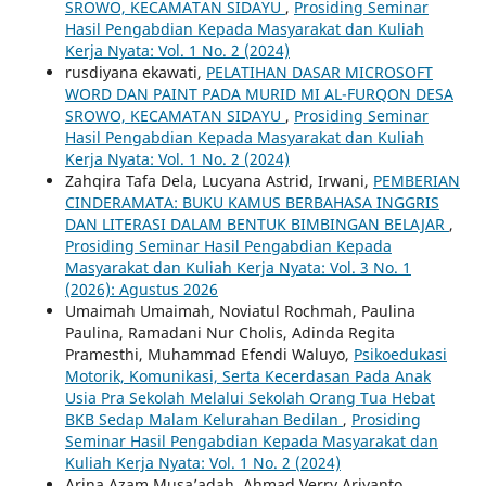
SROWO, KECAMATAN SIDAYU
,
Prosiding Seminar
Hasil Pengabdian Kepada Masyarakat dan Kuliah
Kerja Nyata: Vol. 1 No. 2 (2024)
rusdiyana ekawati,
PELATIHAN DASAR MICROSOFT
WORD DAN PAINT PADA MURID MI AL-FURQON DESA
SROWO, KECAMATAN SIDAYU
,
Prosiding Seminar
Hasil Pengabdian Kepada Masyarakat dan Kuliah
Kerja Nyata: Vol. 1 No. 2 (2024)
Zahqira Tafa Dela, Lucyana Astrid, Irwani,
PEMBERIAN
CINDERAMATA: BUKU KAMUS BERBAHASA INGGRIS
DAN LITERASI DALAM BENTUK BIMBINGAN BELAJAR
,
Prosiding Seminar Hasil Pengabdian Kepada
Masyarakat dan Kuliah Kerja Nyata: Vol. 3 No. 1
(2026): Agustus 2026
Umaimah Umaimah, Noviatul Rochmah, Paulina
Paulina, Ramadani Nur Cholis, Adinda Regita
Pramesthi, Muhammad Efendi Waluyo,
Psikoedukasi
Motorik, Komunikasi, Serta Kecerdasan Pada Anak
Usia Pra Sekolah Melalui Sekolah Orang Tua Hebat
BKB Sedap Malam Kelurahan Bedilan
,
Prosiding
Seminar Hasil Pengabdian Kepada Masyarakat dan
Kuliah Kerja Nyata: Vol. 1 No. 2 (2024)
Arina Azam Musa’adah, Ahmad Verry Ariyanto,