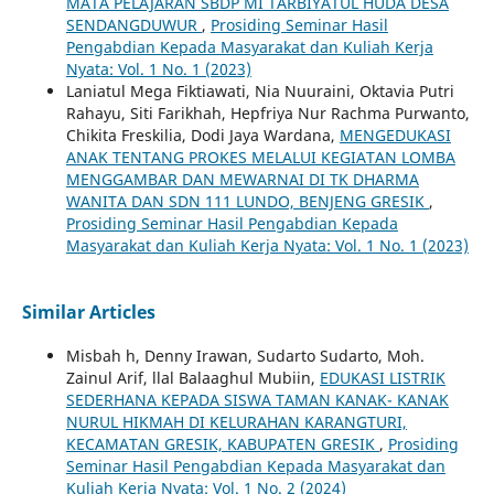
MATA PELAJARAN SBDP MI TARBIYATUL HUDA DESA
SENDANGDUWUR
,
Prosiding Seminar Hasil
Pengabdian Kepada Masyarakat dan Kuliah Kerja
Nyata: Vol. 1 No. 1 (2023)
Laniatul Mega Fiktiawati, Nia Nuuraini, Oktavia Putri
Rahayu, Siti Farikhah, Hepfriya Nur Rachma Purwanto,
Chikita Freskilia, Dodi Jaya Wardana,
MENGEDUKASI
ANAK TENTANG PROKES MELALUI KEGIATAN LOMBA
MENGGAMBAR DAN MEWARNAI DI TK DHARMA
WANITA DAN SDN 111 LUNDO, BENJENG GRESIK
,
Prosiding Seminar Hasil Pengabdian Kepada
Masyarakat dan Kuliah Kerja Nyata: Vol. 1 No. 1 (2023)
Similar Articles
Misbah h, Denny Irawan, Sudarto Sudarto, Moh.
Zainul Arif, llal Balaaghul Mubiin,
EDUKASI LISTRIK
SEDERHANA KEPADA SISWA TAMAN KANAK- KANAK
NURUL HIKMAH DI KELURAHAN KARANGTURI,
KECAMATAN GRESIK, KABUPATEN GRESIK
,
Prosiding
Seminar Hasil Pengabdian Kepada Masyarakat dan
Kuliah Kerja Nyata: Vol. 1 No. 2 (2024)