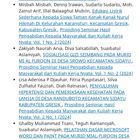
Misbah Misbah, Denny Irawan, Sudarto Sudarto, Moh.
Zainul Arif, Illal Balaaghul Mubiin,
Edukasi Listrik
Sederhana Kepada Siswa Taman Kanak-Kanak Nurul
Hikmah Di Kelurahan Karangturi, Kecamatan Gresik,
Kabupaten Gresik
,
Prosiding Seminar Hasil
Pengabdian Kepada Masyarakat dan Kuliah Kerja
Nyata: Vol. 1 No. 2 (2024)
Zakiyah Naurah Arva, Diva Salsabillah, Suaibatul
Aslamiyah,
SOSIALISASI GIZI SEIMBANG PADA MURID
MI AL FURQON DI DESA SROWO KECAMATAN SIDAYU
,
Prosiding Seminar Hasil Pengabdian Kepada
Masyarakat dan Kuliah Kerja Nyata: Vol. 1 No. 2 (2024)
Lisa Aderosa P Djauhar, Fitria Puspitasari, Silva
Zulfiatul Fauziah, Diah Ratnasari,
PENYULUHAN
HIPERTENSI DAN PEMERIKSAAN KESEHATAN PADA
LANSIA DI DESA RANDUBOTO KECAMATAN SIDAYU
KABUPATEN GRESIK
,
Prosiding Seminar Hasil
Pengabdian Kepada Masyarakat dan Kuliah Kerja
Nyata: Vol. 2 No. 1 (2024)
Ghalby Muhammad Tsani, Teguh Ramansyah,
Suaibatul Aslamiyah,
PELATIHAN DASAR MICROSOFT
WORD DAN PAINT PADA MURID MIAL-FURQON DESA