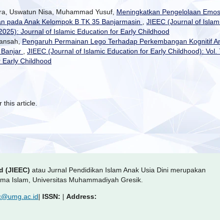
ra, Uswatun Nisa, Muhammad Yusuf,
Meningkatkan Pengelolaan Emos
eran pada Anak Kelompok B TK 35 Banjarmasin
,
JIEEC (Journal of Islam
(2025): Journal of Islamic Education for Early Childhood
iansah,
Pengaruh Permainan Lego Terhadap Perkembangan Kognitif A
a Banjar
,
JIEEC (Journal of Islamic Education for Early Childhood): Vol. 
r Early Childhood
 this article.
od (JIEEC)
atau Jurnal Pendidikan Islam Anak Usia Dini merupakan
gama Islam, Universitas Muhammadiyah Gresik.
ec@umg.ac.id
|
ISSN:
|
Address: