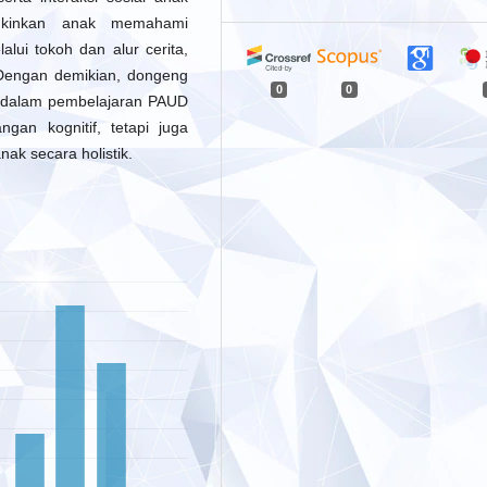
ngkinkan anak memahami
lui tokoh dan alur cerita,
Dengan demikian, dongeng
0
0
tif dalam pembelajaran PAUD
gan kognitif, tetapi juga
k secara holistik.