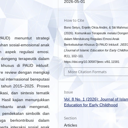
2026-05-01
How to Cite
Bono Setyo, Enjelin Okta Andini, & Siti Mahmu
(2026). Komunikasi Terapeutik melalui Donge
PAUD) menuntut strategi
dalam Mendukung Regulasi Emosi Anak
an sosial-emosional anak
Berkebutuhan Khusus Di PAUD Inklusif.
JIEE
(Journal of Islamic Education for Early Childh
m aspek regulasi emosi.
8
(1), 102–111.
n dongeng terapeutik dalam
https://doi.org/10.30587/jieec.v8i1.11581
khusus di PAUD inklusif.
More Citation Formats
ure review dengan mengkaji
rnal internasional bereputasi
g tahun 2015–2025. Proses
Issue
ikasi, dan sintesis tematik
Vol. 8 No. 1 (2026): Journal of Isla
i. Hasil kajian menunjukkan
Education for Early Childhood
mbantu anak mengenali,
 pendekatan simbolik dan
Section
uga berkontribusi dalam
Articles
rta interaksi sosial anak