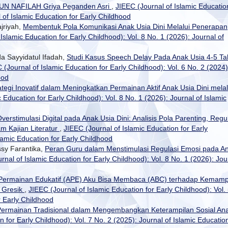
UN NAFILAH Griya Peganden Asri
,
JIEEC (Journal of Islamic Educatio
l of Islamic Education for Early Childhood
jriyah,
Membentuk Pola Komunikasi Anak Usia Dini Melalui Penerapan
Islamic Education for Early Childhood): Vol. 8 No. 1 (2026): Journal of
da Sayyidatul Ifadah,
Studi Kasus Speech Delay Pada Anak Usia 4-5 T
 (Journal of Islamic Education for Early Childhood): Vol. 6 No. 2 (2024)
ood
ategi Inovatif dalam Meningkatkan Permainan Aktif Anak Usia Dini melal
 Education for Early Childhood): Vol. 8 No. 1 (2026): Journal of Islamic
verstimulasi Digital pada Anak Usia Dini: Analisis Pola Parenting, Regu
m Kajian Literatur
,
JIEEC (Journal of Islamic Education for Early
slamic Education for Early Childhood
ssy Farantika,
Peran Guru dalam Menstimulasi Regulasi Emosi pada A
rnal of Islamic Education for Early Childhood): Vol. 8 No. 1 (2026): Jou
 Permainan Edukatif (APE) Aku Bisa Membaca (ABC) terhadap Kemam
 Gresik
,
JIEEC (Journal of Islamic Education for Early Childhood): Vol.
r Early Childhood
Permainan Tradisional dalam Mengembangkan Keterampilan Sosial An
 for Early Childhood): Vol. 7 No. 2 (2025): Journal of Islamic Education