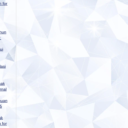
n for
ahun
:
ui
lasi
nak
rnal
puan
 5
ak
 for