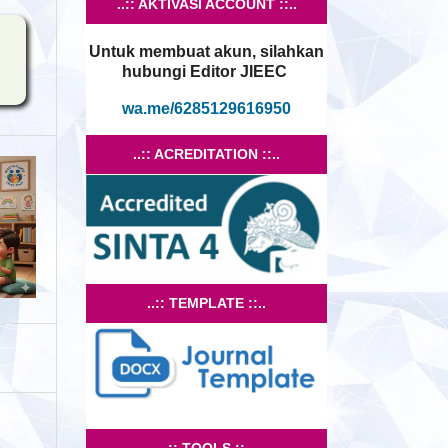
..:: AKTIVASI ACCOUNT ::..
Untuk membuat akun, silahkan
hubungi Editor JIEEC
wa.me/6285129616950
..:: ACREDITATION ::..
..:: TEMPLATE ::..
..:: TOOLS ::..