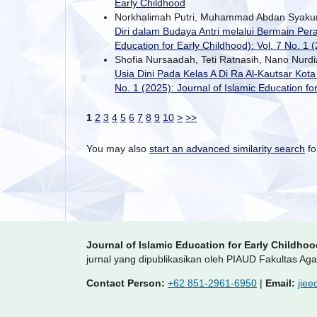
Early Childhood
Norkhalimah Putri, Muhammad Abdan Syaku
Diri dalam Budaya Antri melalui Bermain P
Education for Early Childhood): Vol. 7 No. 1 
Shofia Nursaadah, Teti Ratnasih, Nano Nurd
Usia Dini Pada Kelas A Di Ra Al-Kautsar Kot
No. 1 (2025): Journal of Islamic Education fo
1
2
3
4
5
6
7
8
9
10
>
>>
You may also
start an advanced similarity search
for
Journal of Islamic Education for Early Childho
jurnal yang dipublikasikan oleh PIAUD Fakultas A
Contact Person:
+62 851-2961-6950
|
Email:
jie