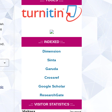
dah.
ng
C
..:: INDEXED ::..
ood)
,
Dimension
Sinta
Garuda
Crossref
Google Scholar
mic
ResearchGate
..:: VISITOR STATISTICS ::..