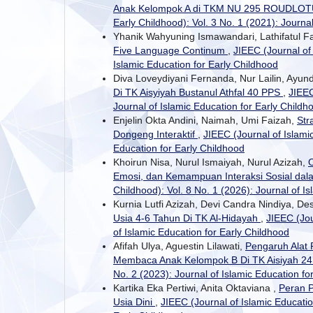
Anak Kelompok A di TKM NU 295 ROUDLOT
Early Childhood): Vol. 3 No. 1 (2021): Journa
Yhanik Wahyuning Ismawandari, Lathifatul Fa
Five Language Continum
,
JIEEC (Journal of 
Islamic Education for Early Childhood
Diva Loveydiyani Fernanda, Nur Lailin, Ayun
Di TK Aisyiyah Bustanul Athfal 40 PPS
,
JIEEC
Journal of Islamic Education for Early Childh
Enjelin Okta Andini, Naimah, Umi Faizah,
Str
Dongeng Interaktif
,
JIEEC (Journal of Islamic
Education for Early Childhood
Khoirun Nisa, Nurul Ismaiyah, Nurul Azizah,
O
Emosi, dan Kemampuan Interaksi Sosial dala
Childhood): Vol. 8 No. 1 (2026): Journal of I
Kurnia Lutfi Azizah, Devi Candra Nindiya, De
Usia 4-6 Tahun Di TK Al-Hidayah
,
JIEEC (Jou
of Islamic Education for Early Childhood
Afifah Ulya, Aguestin Lilawati,
Pengaruh Alat
Membaca Anak Kelompok B Di TK Aisiyah 24
No. 2 (2023): Journal of Islamic Education fo
Kartika Eka Pertiwi, Anita Oktaviana ,
Peran 
Usia Dini
,
JIEEC (Journal of Islamic Education