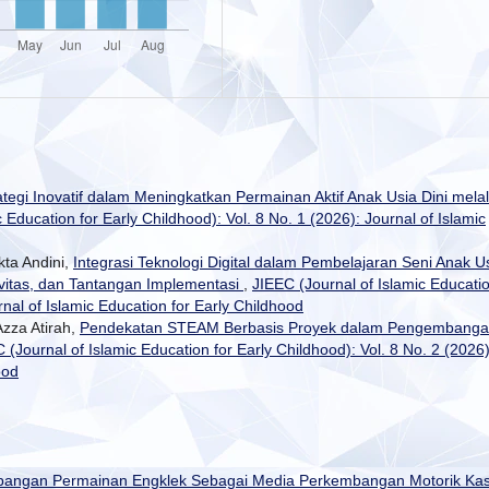
ategi Inovatif dalam Meningkatkan Permainan Aktif Anak Usia Dini melal
 Education for Early Childhood): Vol. 8 No. 1 (2026): Journal of Islamic
kta Andini,
Integrasi Teknologi Digital dalam Pembelajaran Seni Anak U
ativitas, dan Tantangan Implementasi
,
JIEEC (Journal of Islamic Educati
rnal of Islamic Education for Early Childhood
Azza Atirah,
Pendekatan STEAM Berbasis Proyek dalam Pengembang
 (Journal of Islamic Education for Early Childhood): Vol. 8 No. 2 (2026)
ood
ngan Permainan Engklek Sebagai Media Perkembangan Motorik Ka