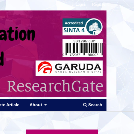
Login
Register
Search
te Article
About