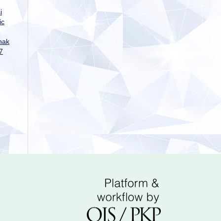
i
ic
nak
7