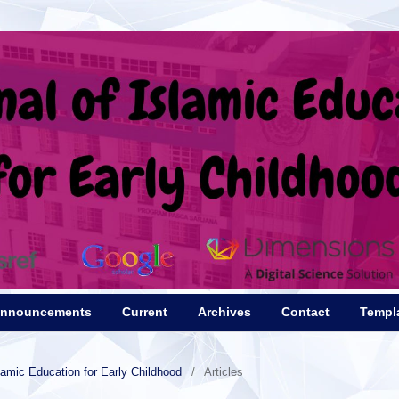
nnouncements
Current
Archives
Contact
Templa
slamic Education for Early Childhood
/
Articles