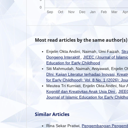
Most read articles by the same author(s)
Enjelin Okta Andini, Naimah, Umi Faizah,
Str
Dongeng Interaktif
,
JIEEC (Journal of Islamic
Education for Early Childhood
Siti Mahmudah, Naimah, Aniyawati, Enjelin O
DIni: Kajian Literatur terhadap Inovasi, Kre
for Early Childhood): Vol. 8 No. 1 (2026): Jou
Meutea Tri Kurniati, Enjelin Okta Andini, Nur 
Kognitif dan Kreativitas Anak Usia Dini
,
JIEEC
Journal of Islamic Education for Early Childh
Similar Articles
Rina Sekar Pratiwi,
Pengembangan Pengemba