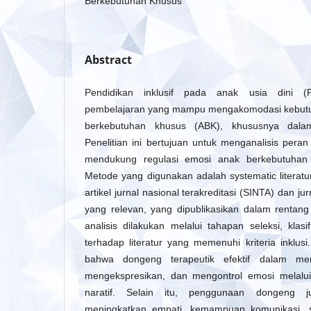
Berkebutuhan Khusus
Abstract
Pendidikan inklusif pada anak usia dini (
pembelajaran yang mampu mengakomodasi kebutuh
berkebutuhan khusus (ABK), khususnya dala
Penelitian ini bertujuan untuk menganalisis pera
mendukung regulasi emosi anak berkebutuhan 
Metode yang digunakan adalah systematic literat
artikel jurnal nasional terakreditasi (SINTA) dan ju
yang relevan, yang dipublikasikan dalam rentan
analisis dilakukan melalui tahapan seleksi, klasif
terhadap literatur yang memenuhi kriteria inklus
bahwa dongeng terapeutik efektif dalam me
mengekspresikan, dan mengontrol emosi melalui
naratif. Selain itu, penggunaan dongeng j
meningkatkan empati, kemampuan komunikasi, se