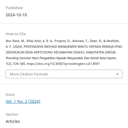
Published
2024-10-10
How to Cite
Nur Rasit, M., Rifqi Azizi, A. R. A., Puspita, D., Adinata, T., Dewi, R., & Abdillah,
A. F. (2024). PENTINGNYA INOVASI MANAJEMEN WAKTU KEPADA REMAJA IPNU
SIDORUKUN DESA KERTOSONO KECAMATAN SIDAYU, KABUPATEN GRESIK.
Prosiding Seminar Hasil Pengabdian Kepada Masyarakat Dan Kuliah Kerja Nyata
,
1
(2), 578–585. https://doi.org/10.30587/prosidingkkn.v2i1.8591
More Citation Formats
Issue
Vol. 1 No. 2 (2024)
Section
Articles