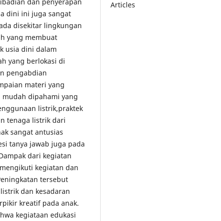
ibadian dan penyerapan
Articles
 dini ini juga sangat
ada disekitar lingkungan
ilah yang membuat
k usia dini dalam
ah yang berlokasi di
an pengabdian
ampaian materi yang
an mudah dipahami yang
penggunaan listrik,praktek
tenaga listrik dari
nak sangat antusias
esi tanya jawab juga pada
 Dampak dari kegiatan
 mengikuti kegiatan dan
eningkatan tersebut
istrik dan kesadaran
pikir kreatif pada anak.
ahwa kegiataan edukasi