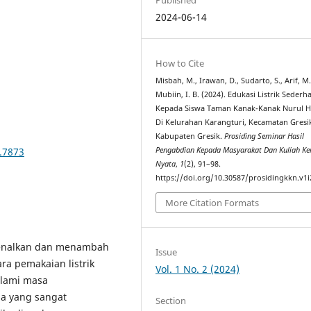
2024-06-14
How to Cite
Misbah, M., Irawan, D., Sudarto, S., Arif, M.
Mubiin, I. B. (2024). Edukasi Listrik Sederh
Kepada Siswa Taman Kanak-Kanak Nurul 
Di Kelurahan Karangturi, Kecamatan Gresi
Kabupaten Gresik.
Prosiding Seminar Hasil
2.7873
Pengabdian Kepada Masyarakat Dan Kuliah Ke
Nyata
,
1
(2), 91–98.
https://doi.org/10.30587/prosidingkkn.v1i
More Citation Formats
kenalkan dan menambah
Issue
ra pemakaian listrik
Vol. 1 No. 2 (2024)
alami masa
ia yang sangat
Section