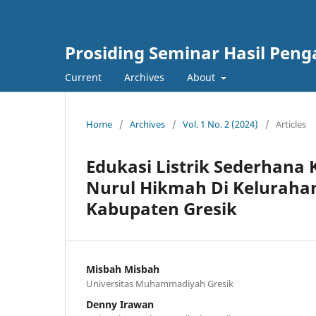
Prosiding Seminar Hasil Pen
Current
Archives
About
Home
/
Archives
/
Vol. 1 No. 2 (2024)
/
Articles
Edukasi Listrik Sederhan
Nurul Hikmah Di Kelurahan
Kabupaten Gresik
Misbah Misbah
Universitas Muhammadiyah Gresik
Denny Irawan