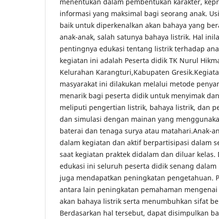
menentukan dalam pembentukan karakter, kepr
informasi yang maksimal bagi seorang anak. Usia
baik untuk diperkenalkan akan bahaya yang ber
anak-anak, salah satunya bahaya listrik. Hal in
pentingnya edukasi tentang listrik terhadap ana
kegiatan ini adalah Peserta didik TK Nurul Hikm
Kelurahan Karangturi,Kabupaten Gresik.Kegiat
masyarakat ini dilakukan melalui metode peny
menarik bagi peserta didik untuk menyimak d
meliputi pengertian listrik, bahaya listrik, dan 
dan simulasi dengan mainan yang menggunakan 
baterai dan tenaga surya atau matahari.Anak-a
dalam kegiatan dan aktif berpartisipasi dalam s
saat kegiatan praktek didalam dan diluar kelas.
edukasi ini seluruh peserta didik senang dalam
juga mendapatkan peningkatan pengetahuan. P
antara lain peningkatan pemahaman mengenai l
akan bahaya listrik serta menumbuhkan sifat ber
Berdasarkan hal tersebut, dapat disimpulkan b