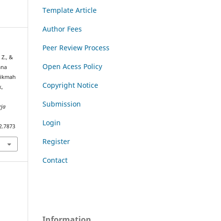
Template Article
Author Fees
Peer Review Process
 Z., &
Open Acess Policy
ana
Hikmah
Copyright Notice
k,
Submission
rja
Login
2.7873
Register
Contact
Information