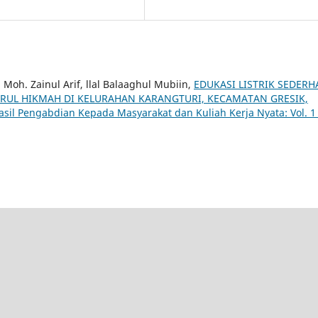
Moh. Zainul Arif, llal Balaaghul Mubiin,
EDUKASI LISTRIK SEDER
RUL HIKMAH DI KELURAHAN KARANGTURI, KECAMATAN GRESIK,
asil Pengabdian Kepada Masyarakat dan Kuliah Kerja Nyata: Vol. 1