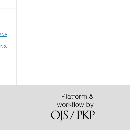
HANA
 No.