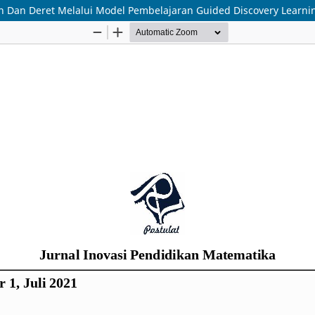
an Dan Deret Melalui Model Pembelajaran Guided Discovery Learni