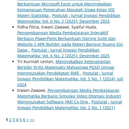
Berbantuan Microsoft Excel untuk Meningkatkan
Kemampuan Pemecahan Masalah Siswa Kelas VIII
Materi Statistika
,
Postulat : Jurnal Inovasi Pendidikan
Matematika: Vol. 6 No. 2 (2025): Desember 2025
Fidha Fitria, Irwani Zawawi, Syaiful Huda,
Pengembangan Media Pembelajaran Interaktif
Berbasis PowerPoint Berbantuan iSpring Suite dan
Website 2 APK Builder pada Materi Bangun Ruang Sisi
Datar
,
Postulat : Jurnal Inovasi Pendidikan
Matematika: Vol. 6 No. 2 (2025): Desember 2025
Tri Kurniah Lestari,
Meningkatkan Keterampilan
Berpikir Kritis Matematis Mahasiswa PGSD Uniyap
menggunakan Pendekatan RME
,
Postulat : Jurnal
Inovasi Pendidikan Matematika: Vol. 5 No. 1 (2024): Juli
2024
Irwani Zawawi,
Pengembangan Media Pembelajaran
Matematika Berbasis Simulasi Video Otomasi Industri
Menggunakan Software HMI Cx-One
,
Postulat : Jurnal
Inovasi Pendidikan Matematika: Vol. 2 No. 1 (2021)
1
2
3
4
5
6
>
>>