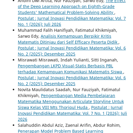
Andini Dwi Artita, Nur Fauziyah, Sarwo Edy,
The Effect
of the Deep Learning Approach on Eighth-Grade
Students' Mathematical Problem-Solving Ability
,
Postulat : Jurnal Inovasi Pendidikan Matematika: Vol. 7
No. 1 (2026): Juli 2026
Muhammad Falih Hanifiyah, Fatimatul Khikmiyah,
Sarwo Edy,
Analisis Kemampuan Berpikir Kritis
Matematis Ditinjau dari Self Efficacy Peserta Didik
,
Postulat : Jurnal Inovasi Pendidikan Matematika: Vol. 6
No. 2 (2025): Desember 2025
Misrawati Misrawati, Indah Yulianti, Sitti Inganah,
Pengembangan LKPD Visual-Statis Berbasis PBL
terhadap Kemampuan Komunikasi Matematis Siswa
,
Postulat : Jurnal Inovasi Pendidikan Matematika: Vol. 6
No. 2 (2025): Desember 2025
Novita Maulidatus Saadah, Nur Fauziyah, Fatimatul
Khikmiyah,
Pengembangan Media Pembelajaran
Matematika Menggunakan Articulate Storyline Untuk
Siswa Kelas VIII Mts Thoriqul Huda
,
Postulat : Jurnal
Inovasi Pendidikan Matematika: Vol. 7 No. 1 (2026): Juli
2026
Salahuddin Abdul Aziz, Zaenal Arifin, Abdur Rohim,
Penerapan Model Problem Based Learning