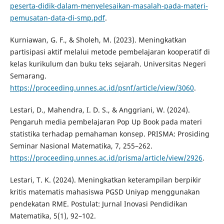
peserta-didik-dalam-menyelesaikan-masalah-pada-materi-
pemusatan-data-di-smp.pdf
.
Kurniawan, G. F., & Sholeh, M. (2023). Meningkatkan
partisipasi aktif melalui metode pembelajaran kooperatif di
kelas kurikulum dan buku teks sejarah. Universitas Negeri
Semarang.
https://proceeding.unnes.ac.id/psnf/article/view/3060
.
Lestari, D., Mahendra, I. D. S., & Anggriani, W. (2024).
Pengaruh media pembelajaran Pop Up Book pada materi
statistika terhadap pemahaman konsep. PRISMA: Prosiding
Seminar Nasional Matematika, 7, 255–262.
https://proceeding.unnes.ac.id/prisma/article/view/2926
.
Lestari, T. K. (2024). Meningkatkan keterampilan berpikir
kritis matematis mahasiswa PGSD Uniyap menggunakan
pendekatan RME. Postulat: Jurnal Inovasi Pendidikan
Matematika, 5(1), 92–102.