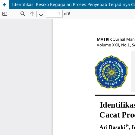
Identifikasi Resiko Kegagalan Proses Penyebab Terjadinya