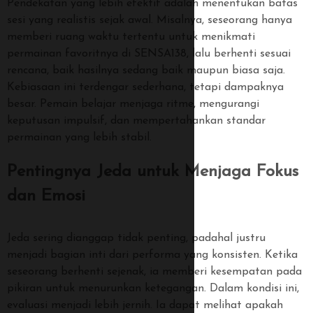
Pendekatan yang lebih efektif adalah menentukan batas
sesi yang realistis sejak awal. Misalnya, seseorang hanya
memberi ruang waktu tertentu untuk menikmati
permainan favoritnya di SENSA138, lalu berhenti sesuai
rencana, baik hasilnya sedang baik maupun biasa saja.
Kebiasaan ini terdengar sederhana, tetapi dampaknya
besar. Pemain belajar menjaga ritme, mengurangi
keputusan impulsif, dan mempertahankan standar
permainan yang lebih stabil.
Pentingnya Jeda untuk Menjaga Fokus
dan Emosi
Jeda sering dianggap tidak penting, padahal justru
menjadi bagian inti dari performa yang konsisten. Ketika
seseorang berhenti sejenak, ia memberi kesempatan pada
pikiran untuk menurunkan ketegangan. Dalam kondisi ini,
evaluasi menjadi lebih jernih. Ia dapat melihat apakah