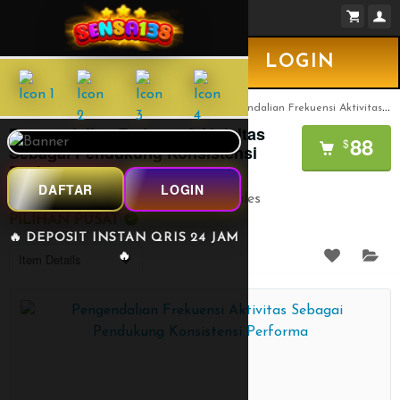
DAFTAR
LOGIN
JOURNAL UMG
Situs Terpercaya
Pengendalian Frekuensi Aktivitas Sebagai Pendukung Konsistensi Performa
Pengendalian Frekuensi Aktivitas
88
$
Sebagai Pendukung Konsistensi
Performa
DAFTAR
LOGIN
By
JOURNAL UMG
121,002
sales
PILIHAN PUSAT
🔥 DEPOSIT INSTAN QRIS 24 JAM
🔥
Item Details