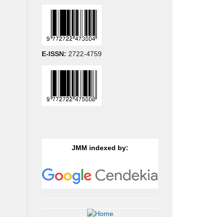
E-ISSN:
2722-4759
JMM indexed by: