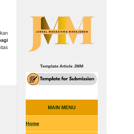
akan
agi
itas
Template Article
JMM
MAIN MENU
Home