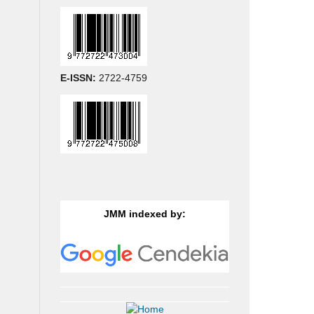
E-ISSN:
2722-4759
JMM indexed by: