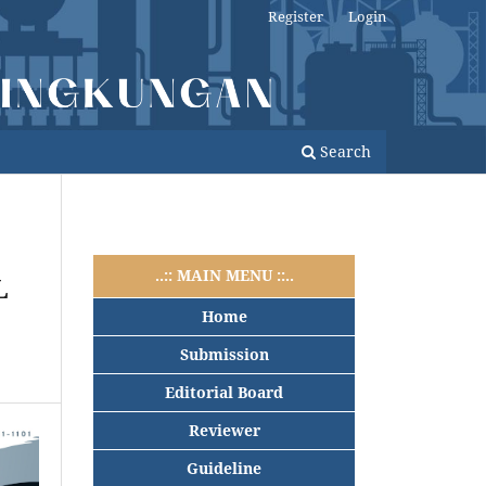
Register
Login
Search
..:: MAIN MENU ::..
L
Home
Submission
Editorial Board
Reviewer
Guideline