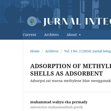
Current
Archives
About
Home
/
Archives
/
Vol. 1 No. 2 (2024): Jurnal Int
ADSORPTION OF METHYLE
SHELLS AS ADSORBENT
Adsorpsi zat warna methylene blue menggunaka
muhammad wahyu eka permady
universitas muhammadiyah gresik