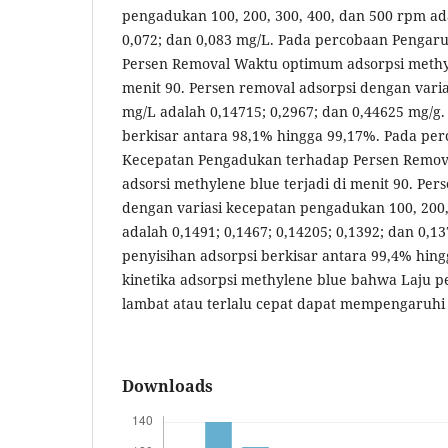
pengadukan 100, 200, 300, 400, dan 500 rpm ada
0,072; dan 0,083 mg/L. Pada percobaan Pengar
Persen Removal Waktu optimum adsorpsi methyl
menit 90. Persen removal adsorpsi dengan varias
mg/L adalah 0,14715; 0,2967; dan 0,44625 mg/g.
berkisar antara 98,1% hingga 99,17%. Pada pe
Kecepatan Pengadukan terhadap Persen Remo
adsorsi methylene blue terjadi di menit 90. Pe
dengan variasi kecepatan pengadukan 100, 200,
adalah 0,1491; 0,1467; 0,14205; 0,1392; dan 0,1
penyisihan adsorpsi berkisar antara 99,4% hin
kinetika adsorpsi methylene blue bahwa Laju p
lambat atau terlalu cepat dapat mempengaruhi e
Downloads