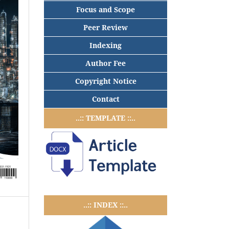
Focus and Scope
Peer Review
Indexing
Author Fee
Copyright Notice
Contact
..:: TEMPLATE ::..
..:: INDEX ::..