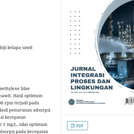
iji kelapa sawit
 methylene blue
sawit. Hasil optimum
00 rpm terjadi pada
 Hasil penurunan adsorpsi
asi kecepatan
 1 mg/L, nilai optimum
PDF
adsorpsi pada kecepatan