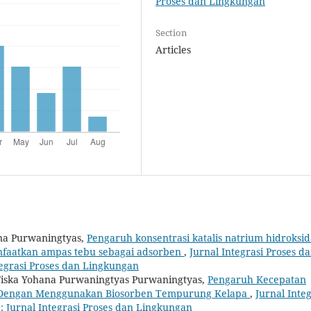
Proses dan Lingkungan
Section
Articles
na Purwaningtyas,
Pengaruh konsentrasi katalis natrium hidroksid
faatkan ampas tebu sebagai adsorben
,
Jurnal Integrasi Proses d
ntegrasi Proses dan Lingkungan
 Fiska Yohana Purwaningtyas Purwaningtyas,
Pengaruh Kecepatan
l Dengan Menggunakan Biosorben Tempurung Kelapa
,
Jurnal Integ
): Jurnal Integrasi Proses dan Lingkungan