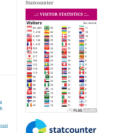
Statcounter
..:: VISITOR STATISTICS ::..
a
an
rasi