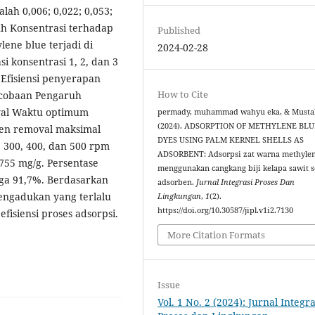
lah 0,006; 0,022; 0,053;
uh Konsentrasi terhadap
Published
ene blue terjadi di
2024-02-28
i konsentrasi 1, 2, dan 3
 Efisiensi penyerapan
How to Cite
rcobaan Pengaruh
val Waktu optimum
permady, muhammad wahyu eka, & Mustak
(2024). ADSORPTION OF METHYLENE BLU
rsen removal maksimal
DYES USING PALM KERNEL SHELLS AS
 300, 400, dan 500 rpm
ADSORBENT: Adsorpsi zat warna methylen
3755 mg/g. Persentase
menggunakan cangkang biji kelapa sawit 
gga 91,7%. Berdasarkan
adsorben.
Jurnal Integrasi Proses Dan
engadukan yang terlalu
Lingkungan
,
1
(2).
https://doi.org/10.30587/jipl.v1i2.7130
fisiensi proses adsorpsi.
More Citation Formats
Issue
Vol. 1 No. 2 (2024): Jurnal Integra