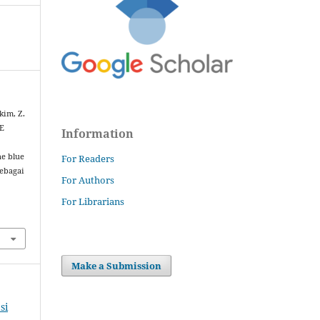
im, Z.
E
Information
e blue
For Readers
sebagai
For Authors
For Librarians
Make a Submission
si