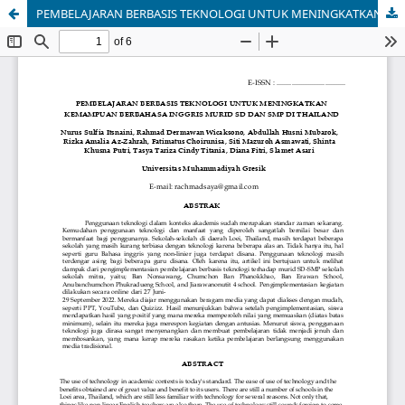
PEMBELAJARAN BERBASIS TEKNOLOGI UNTUK MENINGKATKAN KEMAMPUAN BERBAHASA INGGRIS MURID SD DAN SMP DI THAILAND