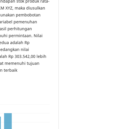
ndapan stok produk rata-
UKM XYZ, maka diusulkan
ggunakan pembobotan
variabel pemenuhan
asil perhitungan
hi permintaan. Nilai
edua adalah Rp
sedangkan nilai
lah Rp 303.542,00 lebih
pat memenuhi tujuan
n terbaik