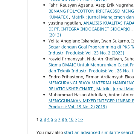
Fahri Rausyan Agsanu, Asep Erik Nugrah
BENANG POLYCOTTON IRPETAC35D MENG
KUMATEX
,
Matrik : Jurnal Manajemen dan 
yustina ngatilah,
ANALISIS KUALITAS PAD
DI PT. INTEGRA INDOCABINET SIDOARJO
,
(2013)
Yelita Anggiane Iskandar, Iwan Sukarno, 
Segar dengan Goal Programming di PKS 
Industri Produksi: Vol. 23 No. 2 (2023)
rosyid firmansyah, Nida An Khofiyah, Suh
Sigma DMAIC Untuk Menurunkan Cacat Pro
dan Teknik Industri Produksi: Vol. 26 No. 1
Endro Prihastono, Firman Ardiansyah Eko
MENGURANGI BIAYA MATERIAL HANDLING
RELATIONSHIP CHART
,
Matrik : Jurnal Ma
Muhammad Hasan Abdullah, Antoni Anton
MENGGUNAKAN MIXED INTEGER LINEAR
Produksi: Vol. 19 No. 2 (2019)
1
2
3
4
5
6
7
8
9
10
>
>>
You may also
start an advanced similarity searc