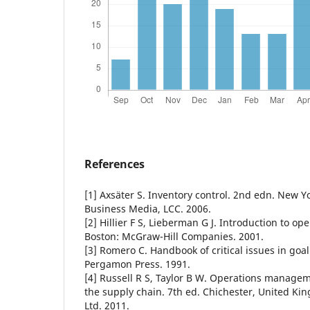
References
[1] Axsäter S. Inventory control. 2nd edn. New Y
Business Media, LCC. 2006.
[2] Hillier F S, Lieberman G J. Introduction to op
Boston: McGraw-Hill Companies. 2001.
[3] Romero C. Handbook of critical issues in go
Pergamon Press. 1991.
[4] Russell R S, Taylor B W. Operations managem
the supply chain. 7th ed. Chichester, United Ki
Ltd. 2011.