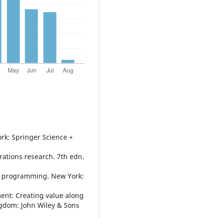
ork: Springer Science +
erations research. 7th edn.
al programming. New York:
ent: Creating value along
ngdom: John Wiley & Sons