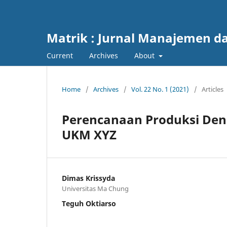
Matrik : Jurnal Manajemen da
Current
Archives
About
Home
/
Archives
/
Vol. 22 No. 1 (2021)
/
Articles
Perencanaan Produksi De
UKM XYZ
Dimas Krissyda
Universitas Ma Chung
Teguh Oktiarso