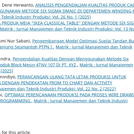
a, Dene Herwanto,
ANALISIS PENGENDALIAN KUALITAS PRODUK CA
GUNAKAN METODE SIX SIGMA DMAIC DI DEPARTEMEN WINDING 
Teknik Industri Produksi: Vol. 26 No. 1 (2025)
A PRODUK MEJA “IKEA CLASSICAL TABLE” DENGAN METODE SIX SI
Matrik : Jurnal Manajemen dan Teknik Industri Produksi: Vol. 13 No
Ismi Nur Sabani,
Pengembangan Model Optimasi Suplai Tandan B
Tanjung Seumantoh PTPN I
,
Matrik : Jurnal Manajemen dan Teknik
endra,
Pengendalian Kualitas Dengan Menggunakan Metode Six
duk Block Mesin 4TNV 107 Di PT. XYZ
,
Matrik : Jurnal Manajemen
 (2025)
anindiyo,
PERANCANGAN ULANG TATA LETAK PRODUKSI UNTUK
 DENGAN PENDEKATAN FROM TO CHART DAN ACTIVITY
najemen dan Teknik Industri Produksi: Vol. 22 No. 2 (2022)
i,
OPTIMASI PERENCANAAN PRODUKSI PADA PROSES WIRE DRAW
 PROGRAMMING
,
Matrik : Jurnal Manajemen dan Teknik Industri
h
for this article.