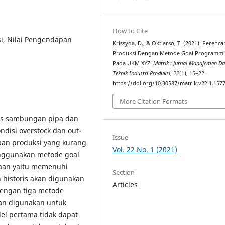
How to Cite
i, Nilai Pengendapan
Krissyda, D., & Oktiarso, T. (2021). Perenc
Produksi Dengan Metode Goal Programm
Pada UKM XYZ.
Matrik : Jurnal Manajemen D
Teknik Industri Produksi
,
22
(1), 15–22.
https://doi.org/10.30587/matrik.v22i1.157
More Citation Formats
is sambungan pipa dan
ndisi overstock dan out-
Issue
aan produksi yang kurang
Vol. 22 No. 1 (2021)
enggunakan metode goal
aan yaitu memenuhi
Section
 historis akan digunakan
Articles
dengan tiga metode
an digunakan untuk
el pertama tidak dapat