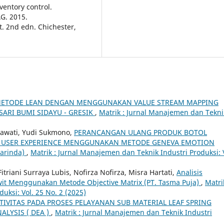
entory control.
AG. 2015.
. 2nd edn. Chichester,
METODE LEAN DENGAN MENGGUNAKAN VALUE STREAM MAPPING
SARI BUMI SIDAYU - GRESIK
,
Matrik : Jurnal Manajemen dan Tekni
Irawati, Yudi Sukmono,
PERANCANGAN ULANG PRODUK BOTOL
USER EXPERIENCE MENGGUNAKAN METODE GENEVA EMOTION
marinda)
,
Matrik : Jurnal Manajemen dan Teknik Industri Produksi: 
riani Surraya Lubis, Nofirza Nofirza, Misra Hartati,
Analisis
awit Menggunakan Metode Objective Matrix (PT. Tasma Puja)
,
Matri
uksi: Vol. 25 No. 2 (2025)
TIVITAS PADA PROSES PELAYANAN SUB MATERIAL LEAF SPRING
LYSIS ( DEA )
,
Matrik : Jurnal Manajemen dan Teknik Industri