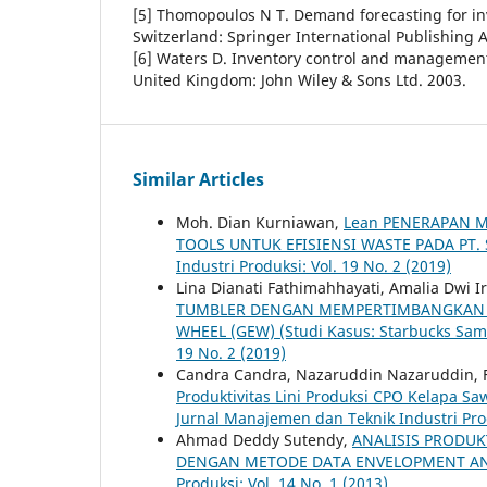
[5] Thomopoulos N T. Demand forecasting for inv
Switzerland: Springer International Publishing 
[6] Waters D. Inventory control and management
United Kingdom: John Wiley & Sons Ltd. 2003.
Similar Articles
Moh. Dian Kurniawan,
Lean PENERAPAN 
TOOLS UNTUK EFISIENSI WASTE PADA PT. 
Industri Produksi: Vol. 19 No. 2 (2019)
Lina Dianati Fathimahhayati, Amalia Dwi 
TUMBLER DENGAN MEMPERTIMBANGKAN 
WHEEL (GEW) (Studi Kasus: Starbucks Sa
19 No. 2 (2019)
Candra Candra, Nazaruddin Nazaruddin, Fit
Produktivitas Lini Produksi CPO Kelapa S
Jurnal Manajemen dan Teknik Industri Prod
Ahmad Deddy Sutendy,
ANALISIS PRODUK
DENGAN METODE DATA ENVELOPMENT ANA
Produksi: Vol. 14 No. 1 (2013)