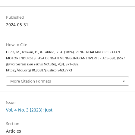
Published
2024-05-31
How to Cite
Huda, M., Irawan, D., & Fahlevi, R. A. (2024). PENGENDALIAN KECEPATAN
MOTOR INDUKSI 3 FASA DENGAN MENGGUNAKAN INVERTER ACS-580.
JUSTI
(Jurnal Sistem Dan Teknik Industri)
,
4
(3), 371–382.
https://doi.org/10.30587/justicb.v4i3.7773
More Citation Formats
Issue
Vol. 4 No. 3 (2023): justi
Section
Articles