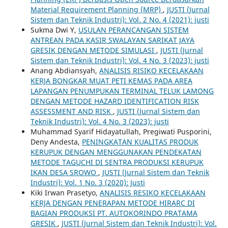
Material Requirement Planning (MRP)
,
JUSTI (Jurnal
Sistem dan Teknik Industri): Vol. 2 No. 4 (2021): justi
Sukma Dwi Y,
USULAN PERANCANGAN SISTEM
ANTREAN PADA KASIR SWALAYAN SARIKAT JAYA
GRESIK DENGAN METODE SIMULASI
,
JUSTI (Jurnal
Sistem dan Teknik Industri): Vol. 4 No. 3 (2023): justi
Anang Abdiansyah,
ANALISIS RISIKO KECELAKAAN
KERJA BONGKAR MUAT PETI KEMAS PADA AREA
LAPANGAN PENUMPUKAN TERMINAL TELUK LAMONG
DENGAN METODE HAZARD IDENTIFICATION RISK
ASSESSMENT AND RISK
,
JUSTI (Jurnal Sistem dan
Teknik Industri): Vol. 4 No. 3 (2023): justi
Muhammad Syarif Hidayatullah, Pregiwati Pusporini,
Deny Andesta,
PENINGKATAN KUALITAS PRODUK
KERUPUK DENGAN MENGGUNAKAN PENDEKATAN
METODE TAGUCHI DI SENTRA PRODUKSI KERUPUK
IKAN DESA SROWO
,
JUSTI (Jurnal Sistem dan Teknik
Industri): Vol. 1 No. 3 (2020): Justi
Kiki Irwan Prasetyo,
ANALISIS RESIKO KECELAKAAN
KERJA DENGAN PENERAPAN METODE HIRARC DI
BAGIAN PRODUKSI PT. AUTOKORINDO PRATAMA
GRESIK
,
JUSTI (Jurnal Sistem dan Teknik Industri): Vol.