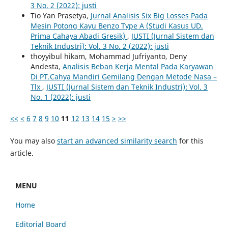
3 No. 2 (2022): justi
Tio Yan Prasetya,
Jurnal Analisis Six Big Losses Pada
Mesin Potong Kayu Benzo Type A (Studi Kasus UD.
Prima Cahaya Abadi Gresik)
,
JUSTI (Jurnal Sistem dan
Teknik Industri): Vol. 3 No. 2 (2022): justi
thoyyibul hikam, Mohammad Jufriyanto, Deny
Andesta,
Analisis Beban Kerja Mental Pada Karyawan
Di PT.Cahya Mandiri Gemilang Dengan Metode Nasa –
Tlx
,
JUSTI (Jurnal Sistem dan Teknik Industri): Vol. 3
No. 1 (2022): justi
<<
<
6
7
8
9
10
11
12
13
14
15
>
>>
You may also
start an advanced similarity search
for this
article.
MENU
Home
Editorial Board