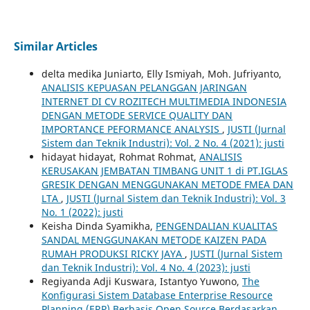
Similar Articles
delta medika Juniarto, Elly Ismiyah, Moh. Jufriyanto,
ANALISIS KEPUASAN PELANGGAN JARINGAN
INTERNET DI CV ROZITECH MULTIMEDIA INDONESIA
DENGAN METODE SERVICE QUALITY DAN
IMPORTANCE PEFORMANCE ANALYSIS
,
JUSTI (Jurnal
Sistem dan Teknik Industri): Vol. 2 No. 4 (2021): justi
hidayat hidayat, Rohmat Rohmat,
ANALISIS
KERUSAKAN JEMBATAN TIMBANG UNIT 1 di PT.IGLAS
GRESIK DENGAN MENGGUNAKAN METODE FMEA DAN
LTA
,
JUSTI (Jurnal Sistem dan Teknik Industri): Vol. 3
No. 1 (2022): justi
Keisha Dinda Syamikha,
PENGENDALIAN KUALITAS
SANDAL MENGGUNAKAN METODE KAIZEN PADA
RUMAH PRODUKSI RICKY JAYA
,
JUSTI (Jurnal Sistem
dan Teknik Industri): Vol. 4 No. 4 (2023): justi
Regiyanda Adji Kuswara, Istantyo Yuwono,
The
Konfigurasi Sistem Database Enterprise Resource
Planning (ERP) Berbasis Open Source Berdasarkan