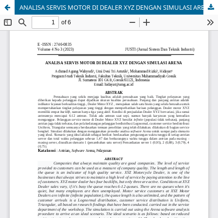
ANALISA SERVIS MOTOR DI DEALER XYZ DENGAN SIMULASI ARENA