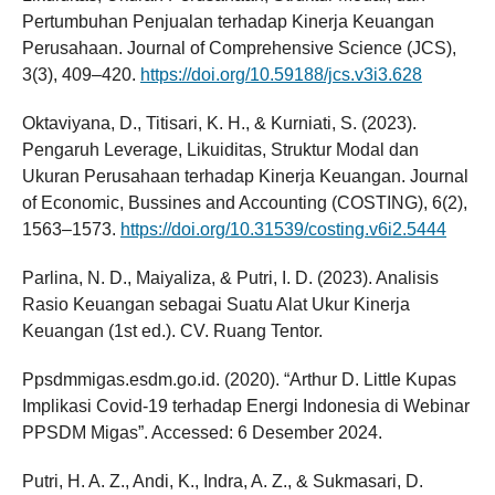
Pertumbuhan Penjualan terhadap Kinerja Keuangan
Perusahaan. Journal of Comprehensive Science (JCS),
3(3), 409–420.
https://doi.org/10.59188/jcs.v3i3.628
Oktaviyana, D., Titisari, K. H., & Kurniati, S. (2023).
Pengaruh Leverage, Likuiditas, Struktur Modal dan
Ukuran Perusahaan terhadap Kinerja Keuangan. Journal
of Economic, Bussines and Accounting (COSTING), 6(2),
1563–1573.
https://doi.org/10.31539/costing.v6i2.5444
Parlina, N. D., Maiyaliza, & Putri, I. D. (2023). Analisis
Rasio Keuangan sebagai Suatu Alat Ukur Kinerja
Keuangan (1st ed.). CV. Ruang Tentor.
Ppsdmmigas.esdm.go.id. (2020). “Arthur D. Little Kupas
Implikasi Covid-19 terhadap Energi Indonesia di Webinar
PPSDM Migas”. Accessed: 6 Desember 2024.
Putri, H. A. Z., Andi, K., Indra, A. Z., & Sukmasari, D.