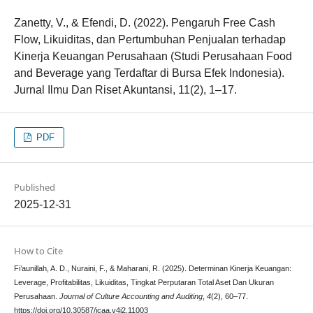
Zanetty, V., & Efendi, D. (2022). Pengaruh Free Cash
Flow, Likuiditas, dan Pertumbuhan Penjualan terhadap
Kinerja Keuangan Perusahaan (Studi Perusahaan Food
and Beverage yang Terdaftar di Bursa Efek Indonesia).
Jurnal Ilmu Dan Riset Akuntansi, 11(2), 1–17.
PDF
Published
2025-12-31
How to Cite
Fi’aunillah, A. D., Nuraini, F., & Maharani, R. (2025). Determinan Kinerja Keuangan:
Leverage, Profitabilitas, Likuiditas, Tingkat Perputaran Total Aset Dan Ukuran
Perusahaan.
Journal of Culture Accounting and Auditing
,
4
(2), 60–77.
https://doi.org/10.30587/jcaa.v4i2.11003