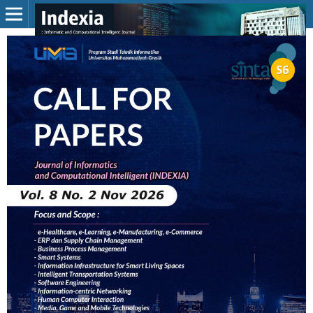
bandar togel
monperatoto
situs hk pools
link gacor
toto togel
link gacor
Slot Gacor
link gacor
toto togel
toto togel
link gacor
toto togel
link gacor
link gacor
toto togel
situs slot gacor
link gacor
toto togel
slot gacor
situs gacor
situs togel
situs togel
slot gacor
situs togel
situs gacor
situs togel
situs togel
slot gacor
situs togel
slot gacor
situs togel
slot gacor
situs togel
situs togel
situs togel
slot gacor
situs togel
situs togel
slot gacor
slot gacor
situs togel
situs togel
situs togel
slot gacor
situs togel
situs togel
situs togel
toto hk
situs togel
slot gacor
situs togel
toto hk
slot gacor
slot gacor
slot gacor
situs togel
situs togel
slot gacor
slot gacor
situs togel
situs togel
situs togel
situs togel
slot gacor
situs togel
situs toto
situs toto
situs toto
situs toto
situs toto
situs toto
situs toto
situs toto
situs toto
situs toto
togel
link slot
situs toto
situs toto
situs toto
situs toto
situs toto
situs hk
situs toto
toto slot
situs toto
situs hk
situs hk
situs toto
link slot
situs toto
situs toto
situs toto
situs toto
situs slot
toto
toto
situs slot
toto