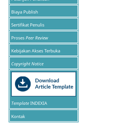
Biaya Publish
Sertifikat Penulis
Proses
Peer Review
Kebijakan Akses Terbuka
Copyright Notice
Template
INDEXIA
Kontak