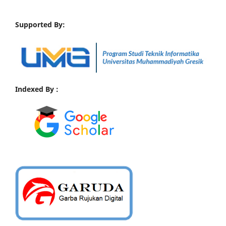
Supported By:
Indexed By :