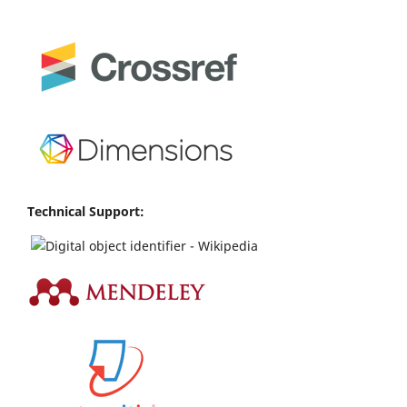
Technical Support: